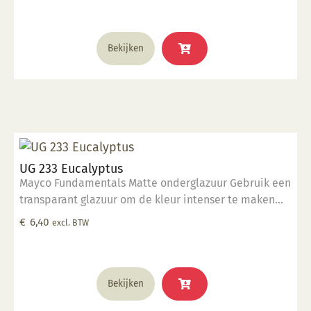
1285°C
Bekijken
UG 233 Eucalyptus
Mayco Fundamentals Matte onderglazuur Gebruik een
transparant glazuur om de kleur intenser te maken
Geschikt voor gebruiksgoed mits er een transparant
€
6,40
excl. BTW
glazuur over aangebracht is Stookbereik 1000°C -
1285°C
Bekijken