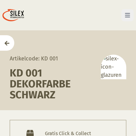
Open 
Home
—
Producten
—
Glazuren
—
KD 001 Dekorfarb
Artikelcode: KD 001
KD 001
DEKORFARBE
SCHWARZ
Gratis Click & Collect