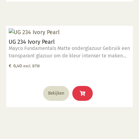
UG 234 Ivory Pearl
Mayco Fundamentals Matte onderglazuur Gebruik een
transparant glazuur om de kleur intenser te maken
Geschikt voor gebruiksgoed mits er een transparant
€
6,40
excl. BTW
glazuur over aangebracht is Stookbereik 1000°C -
1285°C
Bekijken