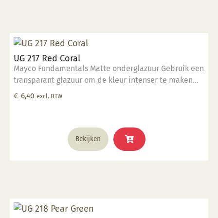
UG 217 Red Coral
Mayco Fundamentals Matte onderglazuur Gebruik een
transparant glazuur om de kleur intenser te maken
Geschikt voor gebruiksgoed mits er een transparant
€
6,40
excl. BTW
glazuur over aangebracht is Stookbereik 1000°C -
1285°C
Bekijken