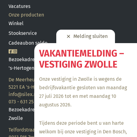
Vacatures
Onze producten
Winkel
Stookservice
Melding sluiten
Cadeaubon saldo
VAKANTIEMELDING –
Bezoekadres
VESTIGING ZWOLLE
's-Hertogenbosch
Onze vestiging in Zwolle is wegens de
De Meerheuvel 21
5221 EA 's-Hertogenbosch
bedrijfsvakantie gesloten van maandag
info@silex.nl
27 juli 2026 tot en met maandag 10
073 - 631 25 28
augustus 2026.
Bezoekadres
Zwolle
Tijdens deze periode bent u van harte
Telfordstraat 14
welkom bij onze vestiging in Den Bosch,