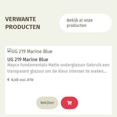
VERWANTE
Bekijk al onze
producten
PRODUCTEN
UG 219 Marine Blue
Mayco Fundamentals Matte onderglazuur Gebruik een
transparant glazuur om de kleur intenser te maken
Geschikt voor gebruiksgoed mits er een transparant
€
6,40
excl. BTW
glazuur over aangebracht is Stookbereik 1000°C -
1285°C
Bekijken