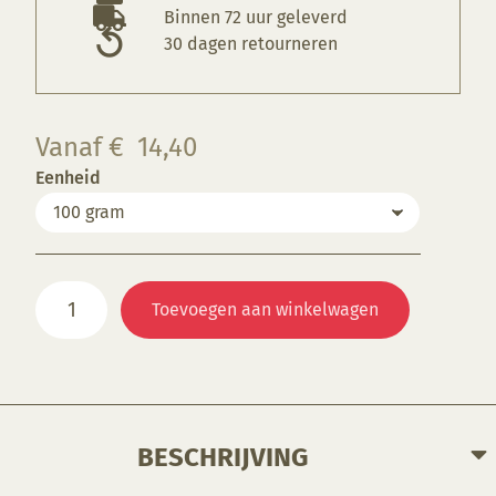
Binnen 72 uur geleverd
30 dagen retourneren
Vanaf
€
14,40
Eenheid
KD
Toevoegen aan winkelwagen
001
Dekorfarbe
schwarz
aantal
BESCHRIJVING