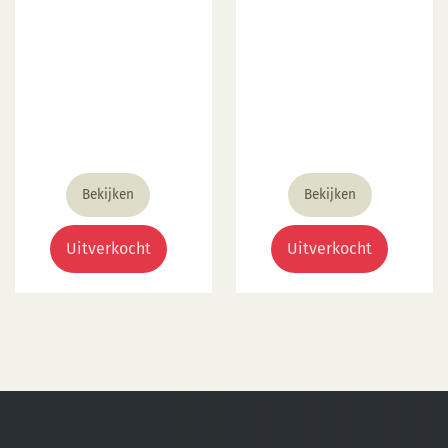
prijs
prijs
prijs
prijs
was:
is:
was:
is:
€ 5,04.
€ 1,98.
€ 6,75.
€ 2,98.
Bekijken
Bekijken
Uitverkocht
Uitverkocht