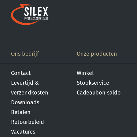
gebruik, kwast of
dompel transparante
glazuur op de scherf. 4.
Stook het werk op
triangels op 1000 °C. 5.
Maak schoon met water.
Ons bedrijf
Onze producten
Contact
Winkel
Levertijd &
Stookservice
verzendkosten
Cadeaubon saldo
Downloads
Betalen
Retourbeleid
Vacatures