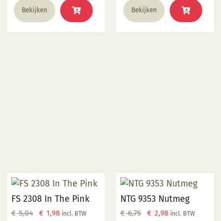
Bekijken
Bekijken
FS 2308 In The Pink
NTG 9353 Nutmeg
Oorspronkelijke
Huidige
Oorspronkelijke
Huidige
€
5,04
€
1,98
€
6,75
€
2,98
incl. BTW
incl. BTW