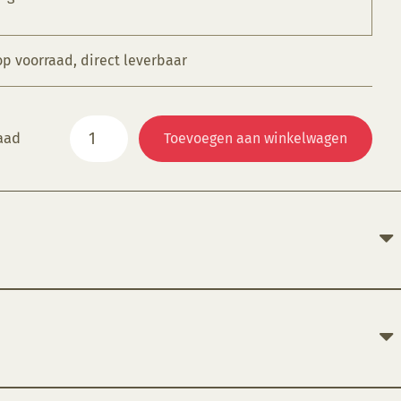
op voorraad, direct leverbaar
KGE
aad
Toevoegen aan winkelwagen
035
Sandstein-
Türkis
aantal