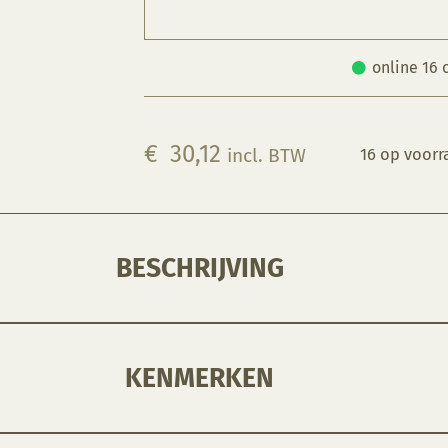
online 16 
€
30,12
incl. BTW
16 op voorr
BESCHRIJVING
een gestructureerd uiterlijk krijgt. Het glazuur loopt licht.
KENMERKEN