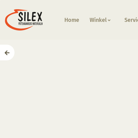
Home
Winkel
Servi
Home
—
Producten
—
Glazuren
—
KGE 035 Sandstein