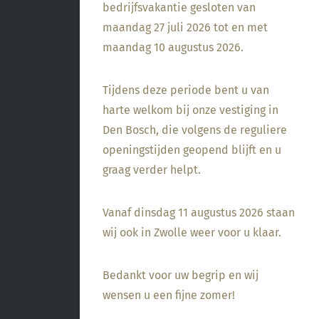
gebruik, kwast of
bedrijfsvakantie gesloten van
dompel transparante
maandag 27 juli 2026 tot en met
glazuur op de scherf. 4.
maandag 10 augustus 2026.
Stook het werk op
triangels op 1000 °C. 5.
Maak schoon met water.
Tijdens deze periode bent u van
harte welkom bij onze vestiging in
Den Bosch, die volgens de reguliere
openingstijden geopend blijft en u
graag verder helpt.
Vanaf dinsdag 11 augustus 2026 staan
wij ook in Zwolle weer voor u klaar.
Bedankt voor uw begrip en wij
wensen u een fijne zomer!