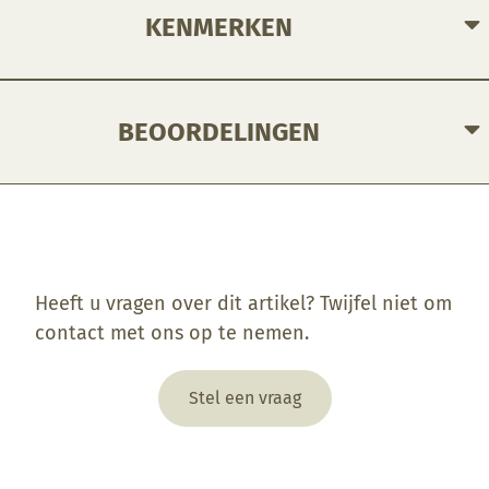
KENMERKEN
BEOORDELINGEN
Enkel ingelogde klanten die dit product gekocht hebben, kunnen een beoordeling schrijven.
Heeft u vragen over dit artikel? Twijfel niet om
contact met ons op te nemen.
Stel een vraag