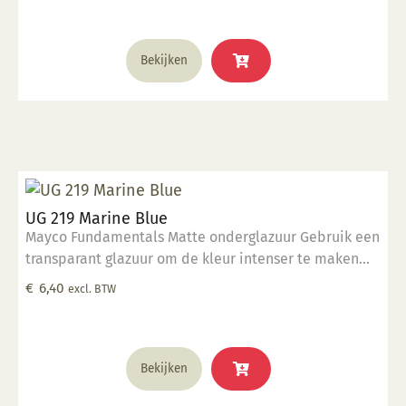
1285°C
Bekijken
UG 219 Marine Blue
Mayco Fundamentals Matte onderglazuur Gebruik een
transparant glazuur om de kleur intenser te maken
Geschikt voor gebruiksgoed mits er een transparant
€
6,40
excl. BTW
glazuur over aangebracht is Stookbereik 1000°C -
1285°C
Bekijken