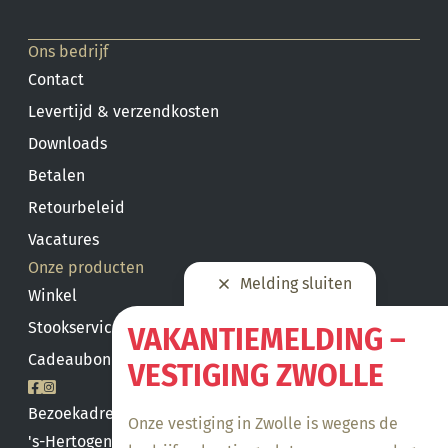
Ons bedrijf
Contact
Levertijd & verzendkosten
Downloads
Betalen
Retourbeleid
Vacatures
Onze producten
Melding sluiten
Winkel
Stookservice
VAKANTIEMELDING –
Cadeaubon saldo
VESTIGING ZWOLLE
Bezoekadres
Onze vestiging in Zwolle is wegens de
's-Hertogenbosch