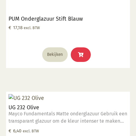
PUM Onderglazuur Stift Blauw
€
17,18
excl. BTW
Bekijken
UG 232 Olive
Mayco Fundamentals Matte onderglazuur Gebruik een
transparant glazuur om de kleur intenser te maken
Geschikt voor gebruiksgoed mits er een transparant
€
6,40
excl. BTW
glazuur over aangebracht is Stookbereik 1000°C -