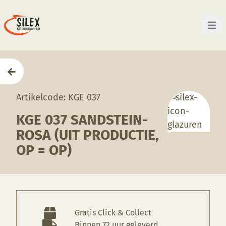
Open 
Home
—
Producten
—
Glazuren
—
KGE 037 Sandstein
Artikelcode: KGE 037
KGE 037 SANDSTEIN-
ROSA (UIT PRODUCTIE,
OP = OP)
Gratis Click & Collect
Binnen 72 uur geleverd