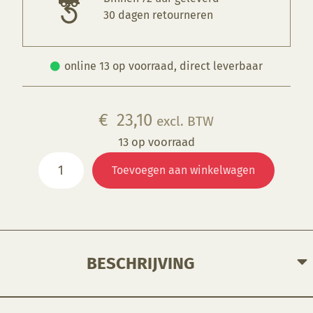
30 dagen retourneren
online 13 op voorraad, direct leverbaar
€
23,10
excl. BTW
13 op voorraad
KGE
Toevoegen aan winkelwagen
037
Sandstein-
Rosa
(Uit
productie,
OP
BESCHRIJVING
=
OP)
Donker roze (variatie op KGE 033), half dekkende zijdeglans glazuur met zwart-bruine spikkels, waardoor het glazuur een gestructureerd uiterlijk krijgt. Het glazuur loopt licht.
aantal