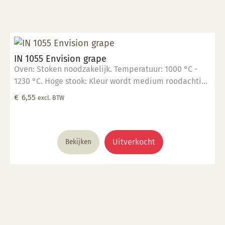
IN 1055 Envision grape
Oven: Stoken noodzakelijk. Temperatuur: 1000 °C -
1230 °C. Hoge stook: Kleur wordt medium roodachtig
blauw. Glanzend, semi transparant. Mogelijk ontstaan
€
6,55
excl. BTW
haarscheurtjes. Kleur: Transparant tot opaak. Aantal
lagen: 1-3 lagen. Voedselveilig: Voedselveilig indien
volledig afgedekt met een voedselveilige
transparante glazuur. Giftig: Nee. Hoe te gebruiken: 1.
Uitverkocht
Bekijken
Breng aan op een 1060 °C biscuit gebakken scherf. 2.
Stook op 1000 °C. 3. Voor transparant glazuur gebruik,
kwast of dompel transparante glazuur op de scherf. 4.
Stook het werk op triangels op 1000 °C. 5. Maak
schoon met water. Voor meer informatie: Klik hier