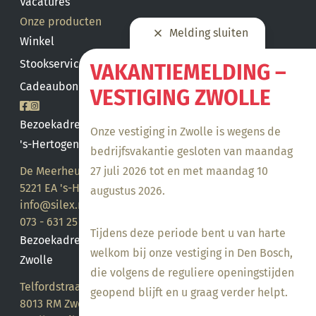
Vacatures
Onze producten
Melding sluiten
Winkel
Stookservice
VAKANTIEMELDING –
Cadeaubon saldo
VESTIGING ZWOLLE
Bezoekadres
Onze vestiging in Zwolle is wegens de
's-Hertogenbosch
bedrijfsvakantie gesloten van maandag
27 juli 2026 tot en met maandag 10
De Meerheuvel 21
5221 EA 's-Hertogenbosch
augustus 2026.
info@silex.nl
073 - 631 25 28
Tijdens deze periode bent u van harte
Bezoekadres
welkom bij onze vestiging in Den Bosch,
Zwolle
die volgens de reguliere openingstijden
Telfordstraat 14
geopend blijft en u graag verder helpt.
8013 RM Zwolle