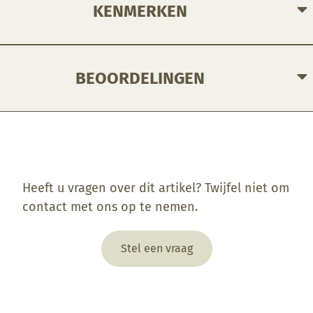
KENMERKEN
BEOORDELINGEN
Enkel ingelogde klanten die dit product gekocht hebben, kunnen een beoordeling schrijven.
Heeft u vragen over dit artikel? Twijfel niet om
contact met ons op te nemen.
Stel een vraag