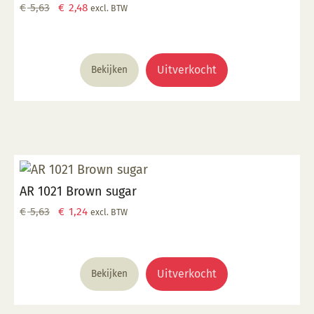
Oorspronkelijke
Huidige
€
5,63
€
2,48
excl. BTW
prijs
prijs
was:
is:
€ 5,63.
€ 2,48.
Uitverkocht
Bekijken
AR 1021 Brown sugar
Oorspronkelijke
Huidige
€
5,63
€
1,24
excl. BTW
prijs
prijs
was:
is:
€ 5,63.
€ 1,24.
Uitverkocht
Bekijken