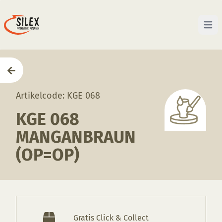
Open 
Home
—
Producten
—
Glazuren
—
KGE 068 Manganbr
Artikelcode: KGE 068
KGE 068
MANGANBRAUN
(OP=OP)
Gratis Click & Collect