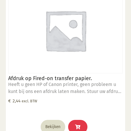
Afdruk op Fired-on transfer papier.
Heeft u geen HP of Canon printer, geen probleem u
kunt bij ons een afdruk laten maken. Stuur uw afdruk
in pdf formaat naar ons email adres en bestel dit
€
2,44
excl. BTW
product samen met SP 5905.
Bekijken