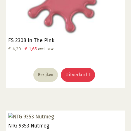
FS 2308 In The Pink
Oorspronkelijke
Huidige
€
4,20
€
1,65
excl. BTW
prijs
prijs
was:
is:
€ 4,20.
€ 1,65.
Uitverkocht
Bekijken
NTG 9353 Nutmeg