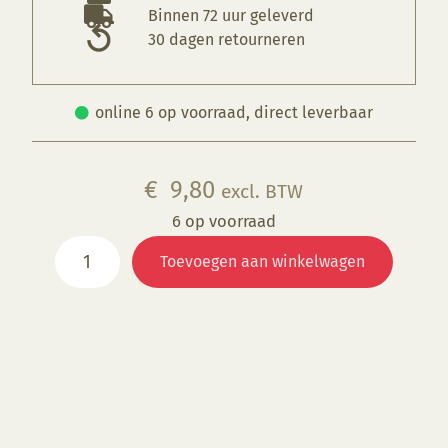
Binnen 72 uur geleverd
30 dagen retourneren
online 6 op voorraad, direct leverbaar
€
9,80
excl. BTW
6 op voorraad
KGE
Toevoegen aan winkelwagen
068
Manganbraun
(OP=OP)
aantal