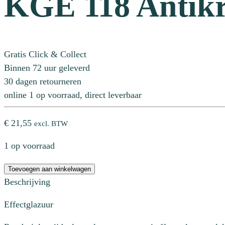
KGE 118 Antik
Gratis Click & Collect
Binnen 72 uur geleverd
30 dagen retourneren
online 1 op voorraad, direct leverbaar
€
21,55
excl. BTW
1 op voorraad
KGE
Toevoegen aan winkelwagen
118
Beschrijving
Antikrosa
Effectglazuur
(OP=OP)
aantal