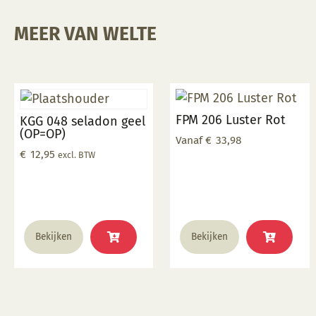
MEER VAN WELTE
FPM 206 Luster Rot
KGG 048 seladon geel
(OP=OP)
Vanaf
€
33,98
€
12,95
excl. BTW
Dit
Bekijken
Bekijken
product
heeft
meerdere
variaties.
Deze