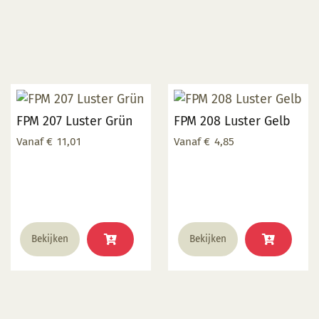
FPM 207 Luster Grün
FPM 208 Luster Gelb
Vanaf
€
11,01
Vanaf
€
4,85
Dit
Dit
Bekijken
Bekijken
product
product
heeft
heeft
meerdere
meerdere
variaties.
variaties.
Deze
Deze