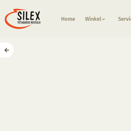
Home
Winkel
Servi
Home
—
Producten
—
Glazuren
—
KGE 191 Blauflock