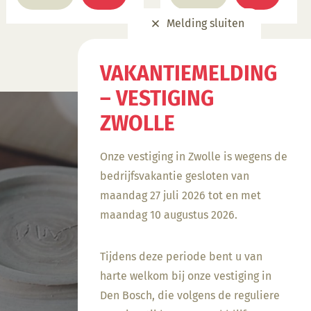
heeft
heeft
Melding sluiten
meerdere
meerdere
variaties.
variaties.
Deze
Deze
VAKANTIEMELDING
optie
optie
– VESTIGING
kan
kan
gekozen
gekozen
ZWOLLE
worden
worden
op
op
Onze vestiging in Zwolle is wegens de
de
de
bedrijfsvakantie gesloten van
productpagina
productpagina
maandag 27 juli 2026 tot en met
maandag 10 augustus 2026.
Tijdens deze periode bent u van
harte welkom bij onze vestiging in
Den Bosch, die volgens de reguliere