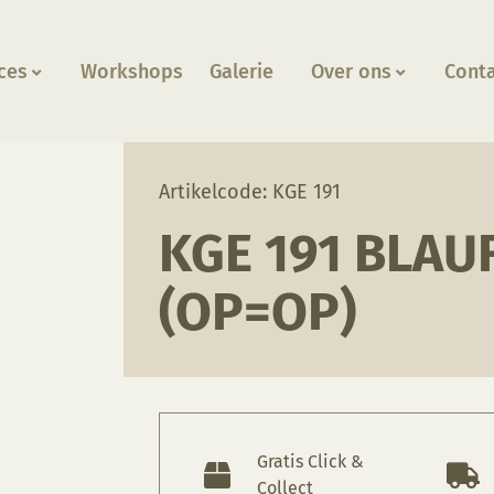
ces
Workshops
Galerie
Over ons
Cont
e (OP=OP)
Artikelcode: KGE 191
KGE 191 BLAU
(OP=OP)
Gratis Click &
Collect