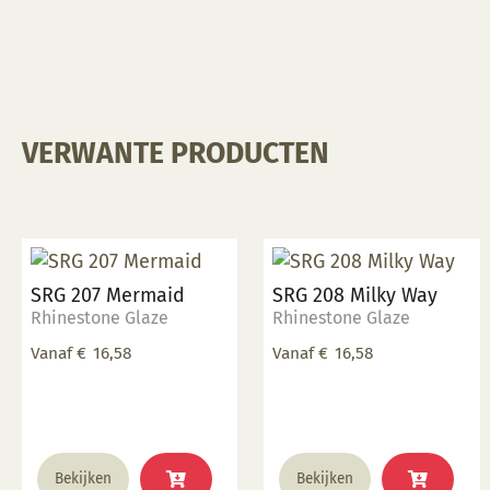
optie
kan
gekozen
worden
op
VERWANTE PRODUCTEN
de
productpagina
SRG 207 Mermaid
SRG 208 Milky Way
Rhinestone Glaze
Rhinestone Glaze
Vanaf
€
16,58
Vanaf
€
16,58
Dit
Dit
Bekijken
Bekijken
product
product