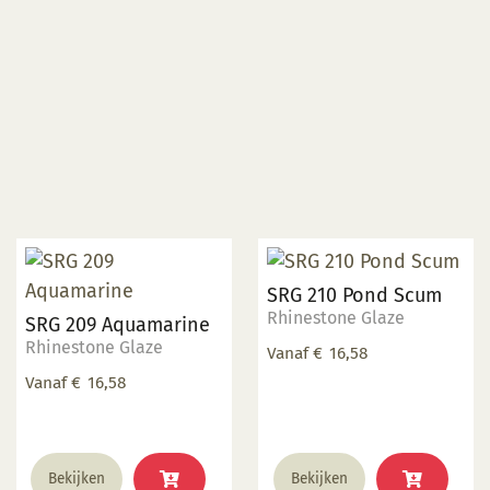
optie
optie
kan
kan
gekozen
gekozen
worden
worden
op
op
de
de
productpagina
productpagina
SRG 210 Pond Scum
Rhinestone Glaze
SRG 209 Aquamarine
Rhinestone Glaze
Vanaf
€
16,58
Vanaf
€
16,58
Dit
Dit
Bekijken
Bekijken
product
product