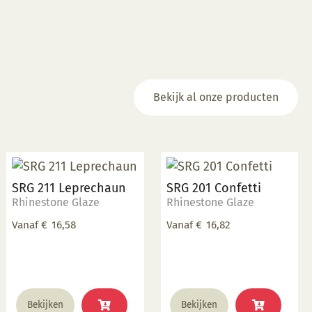
optie
kan
gekozen
worden
op
de
Bekijk al onze producten
productpagina
SRG 211 Leprechaun
SRG 201 Confetti
Rhinestone Glaze
Rhinestone Glaze
Vanaf
€
16,58
Vanaf
€
16,82
Dit
Dit
Bekijken
Bekijken
product
product