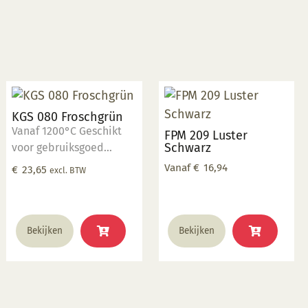
KGS 080 Froschgrün
Vanaf 1200°C Geschikt
FPM 209 Luster
Schwarz
voor gebruiksgoed
(volgens recept)
Vanaf
€
16,94
€
23,65
excl. BTW
Dit
Bekijken
Bekijken
product
heeft
meerdere
variaties.
Deze