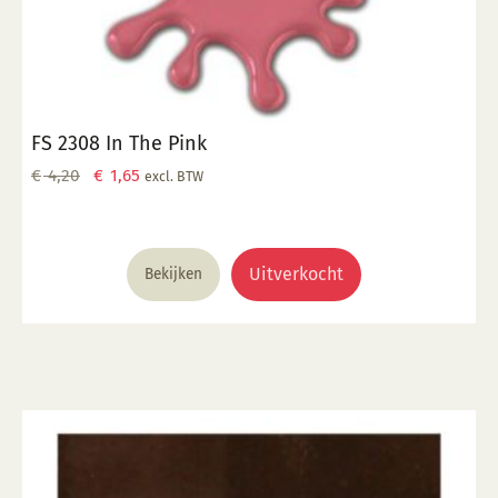
FS 2308 In The Pink
Oorspronkelijke
Huidige
€
4,20
€
1,65
excl. BTW
prijs
prijs
was:
is:
€ 4,20.
€ 1,65.
Uitverkocht
Bekijken