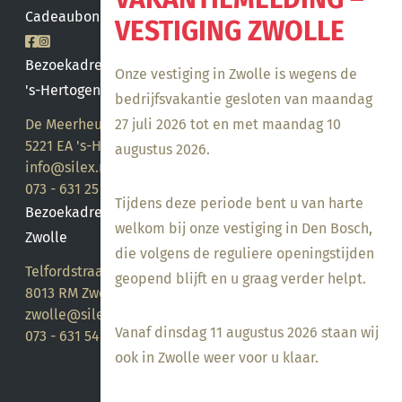
Cadeaubon saldo
VESTIGING ZWOLLE
Bezoekadres
Onze vestiging in Zwolle is wegens de
's-Hertogenbosch
bedrijfsvakantie gesloten van maandag
27 juli 2026 tot en met maandag 10
De Meerheuvel 21
5221 EA 's-Hertogenbosch
augustus 2026.
info@silex.nl
073 - 631 25 28
Tijdens deze periode bent u van harte
Bezoekadres
welkom bij onze vestiging in Den Bosch,
Zwolle
die volgens de reguliere openingstijden
Telfordstraat 14
geopend blijft en u graag verder helpt.
8013 RM Zwolle
zwolle@silex.nl
Vanaf dinsdag 11 augustus 2026 staan wij
073 - 631 54 05
ook in Zwolle weer voor u klaar.