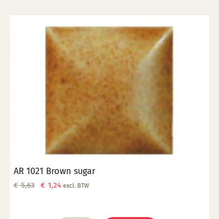
AR 1021 Brown sugar
Oorspronkelijke
Huidige
€
5,63
€
1,24
excl. BTW
prijs
prijs
was:
is: