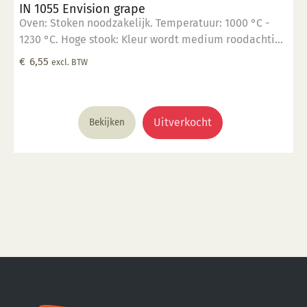
IN 1055 Envision grape
Oven: Stoken noodzakelijk. Temperatuur: 1000 °C -
1230 °C. Hoge stook: Kleur wordt medium roodachtig
blauw. Glanzend, semi transparant. Mogelijk ontstaan
€
6,55
excl. BTW
haarscheurtjes. Kleur: Transparant tot opaak. Aantal
lagen: 1-3 lagen. Voedselveilig: Voedselveilig indien
volledig afgedekt met een voedselveilige
transparante glazuur. Giftig: Nee. Hoe te gebruiken: 1.
Uitverkocht
Bekijken
Breng aan op een 1060 °C biscuit gebakken scherf. 2.
Stook op 1000 °C. 3. Voor transparant glazuur gebruik,
kwast of dompel transparante glazuur op de scherf. 4.
Stook het werk op triangels op 1000 °C. 5. Maak
schoon met water. Voor meer informatie: Klik hier