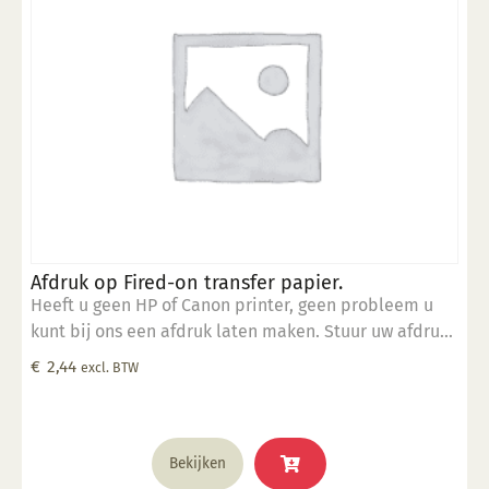
Afdruk op Fired-on transfer papier.
Heeft u geen HP of Canon printer, geen probleem u
kunt bij ons een afdruk laten maken. Stuur uw afdruk
in pdf formaat naar ons email adres en bestel dit
€
2,44
excl. BTW
product samen met SP 5905.
Bekijken