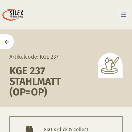
Open 
Home
—
Producten
—
Glazuren
—
KGE 237 Stahlmatt
Artikelcode: KGE 237
KGE 237
STAHLMATT
(OP=OP)
Gratis Click & Collect