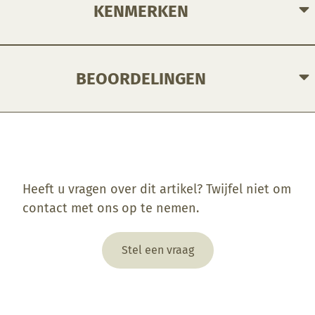
KENMERKEN
BEOORDELINGEN
Enkel ingelogde klanten die dit product gekocht hebben, kunnen een beoordeling schrijven.
Heeft u vragen over dit artikel? Twijfel niet om
contact met ons op te nemen.
Stel een vraag