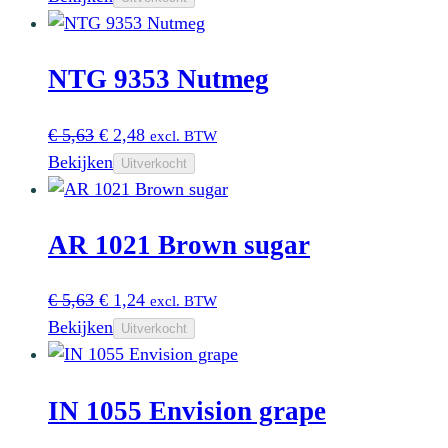
was:
is:
€ 4,20.
€ 1,65.
NTG 9353 Nutmeg
Oorspronkelijke
Huidige
€
5,63
€
2,48
excl. BTW
prijs
prijs
Bekijken
Uitverkocht
was:
is:
€ 5,63.
€ 2,48.
AR 1021 Brown sugar
Oorspronkelijke
Huidige
€
5,63
€
1,24
excl. BTW
prijs
prijs
Bekijken
Uitverkocht
was:
is:
€ 5,63.
€ 1,24.
IN 1055 Envision grape