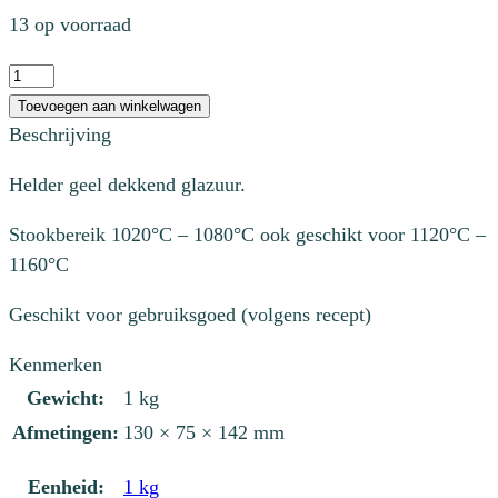
13 op voorraad
KGG
052
Toevoegen aan winkelwagen
Kanarien-
Beschrijving
Gelb
Helder geel dekkend glazuur.
aantal
Stookbereik 1020°C – 1080°C ook geschikt voor 1120°C –
1160°C
Geschikt voor gebruiksgoed (volgens recept)
Kenmerken
Gewicht:
1 kg
Afmetingen:
130 × 75 × 142 mm
Eenheid:
1 kg