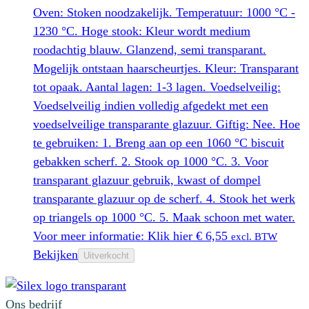
Oven: Stoken noodzakelijk. Temperatuur: 1000 °C -
1230 °C. Hoge stook: Kleur wordt medium
roodachtig blauw. Glanzend, semi transparant.
Mogelijk ontstaan haarscheurtjes. Kleur: Transparant
tot opaak. Aantal lagen: 1-3 lagen. Voedselveilig:
Voedselveilig indien volledig afgedekt met een
voedselveilige transparante glazuur. Giftig: Nee. Hoe
te gebruiken: 1. Breng aan op een 1060 °C biscuit
gebakken scherf. 2. Stook op 1000 °C. 3. Voor
transparant glazuur gebruik, kwast of dompel
transparante glazuur op de scherf. 4. Stook het werk
op triangels op 1000 °C. 5. Maak schoon met water.
Voor meer informatie: Klik hier
€
6,55
excl. BTW
Bekijken
Uitverkocht
Ons bedrijf