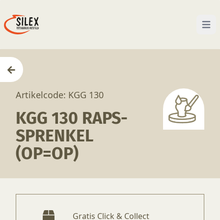
Open 
Home
—
Producten
—
Glazuren
—
KGG 130 Raps-
Artikelcode: KGG 130
KGG 130 RAPS-
SPRENKEL
(OP=OP)
Gratis Click & Collect