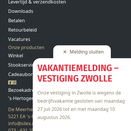
Levertijd & verzendkosten
Downloads
Betalen
Retourbeleid
Vacatures
Onze producten
Melding sluiten
Winkel
Stookservice
VAKANTIEMELDING –
Cadeaubon saldo
VESTIGING ZWOLLE
Bezoekadres
Onze vestiging in Zwolle is wegens de
's-Hertogenbosch
bedrijfsvakantie gesloten van maandag
27 juli 2026 tot en met maandag 10
De Meerheuvel 21
5221 EA 's-Hertogenbosch
augustus 2026.
info@silex.nl
073 - 631 25 28