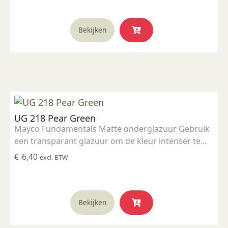
Stookbereik 1000°C - 1285°C
Bekijken
UG 218 Pear Green
Mayco Fundamentals Matte onderglazuur Gebruik
een transparant glazuur om de kleur intenser te
maken Geschikt voor gebruiksgoed mits er een
€
6,40
excl. BTW
transparant glazuur over aangebracht is
Stookbereik 1000°C - 1285°C
Bekijken