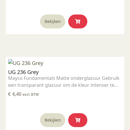
transparant glazuur over aangebracht is
Stookbereik 1000°C - 1285°C
Bekijken
UG 236 Grey
Mayco Fundamentals Matte onderglazuur Gebruik
een transparant glazuur om de kleur intenser te
maken Geschikt voor gebruiksgoed mits er een
€
6,40
excl. BTW
transparant glazuur over aangebracht is
Stookbereik 1000°C - 1285°C
Bekijken