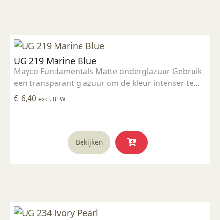
UG 219 Marine Blue
Mayco Fundamentals Matte onderglazuur Gebruik
een transparant glazuur om de kleur intenser te
maken Geschikt voor gebruiksgoed mits er een
€
6,40
excl. BTW
transparant glazuur over aangebracht is
Stookbereik 1000°C - 1285°C
Bekijken