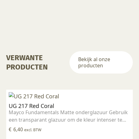
VERWANTE
Bekijk al onze
producten
PRODUCTEN
UG 217 Red Coral
Mayco Fundamentals Matte onderglazuur Gebruik
een transparant glazuur om de kleur intenser te
maken Geschikt voor gebruiksgoed mits er een
€
6,40
excl. BTW
transparant glazuur over aangebracht is