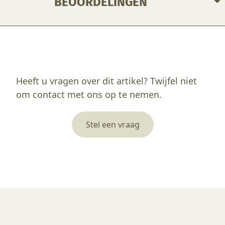
BEOORDELINGEN
Enkel ingelogde klanten die dit product gekocht hebben, kunnen een beoordeling schrijven.
Heeft u vragen over dit artikel? Twijfel niet
om contact met ons op te nemen.
Stel een vraag