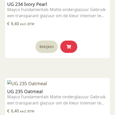
UG 234 Ivory Pearl
Mayco Fundamentals Matte onderglazuur Gebruik
een transparant glazuur om de kleur intenser te
maken Geschikt voor gebruiksgoed mits er een
€
6,40
excl. BTW
transparant glazuur over aangebracht is
Stookbereik 1000°C - 1285°C
Bekijken
UG 235 Oatmeal
Mayco Fundamentals Matte onderglazuur Gebruik
een transparant glazuur om de kleur intenser te
maken Geschikt voor gebruiksgoed mits er een
€
6,40
excl. BTW