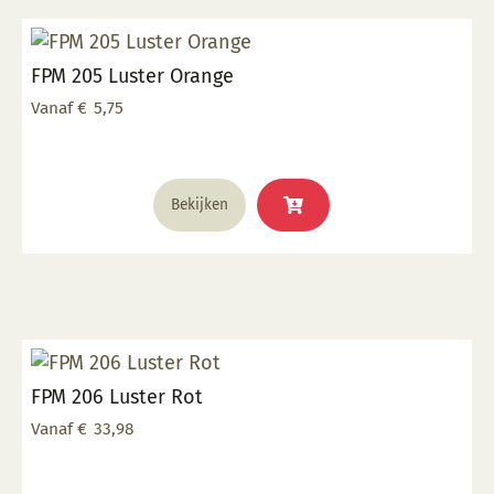
optie
kan
FPM 205 Luster Orange
gekozen
worden
Vanaf
€
5,75
op
de
productpagina
Dit
Bekijken
product
heeft
meerdere
variaties.
Deze
optie
kan
FPM 206 Luster Rot
gekozen
worden
Vanaf
€
33,98
op
de