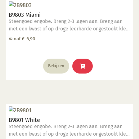
optie
kan
B9803 Miami
gekozen
Steengoed engobe. Breng 2-3 lagen aan. Breng aan
worden
met een kwast of op droge leerharde ongestookt klei.
op
Kan ook aangebracht worden op biscuit gestookt
de
Vanaf
€
6,90
werk.
productpagina
Dit
Bekijken
product
heeft
meerdere
variaties.
Deze
optie
kan
B9801 White
gekozen
Steengoed engobe. Breng 2-3 lagen aan. Breng aan
worden
met een kwast of op droge leerharde ongestookt klei.
op