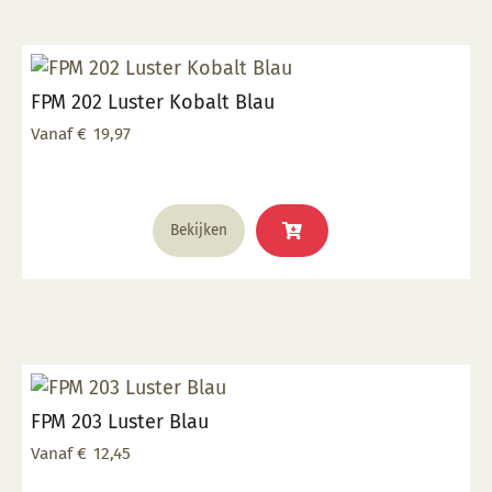
FPM 202 Luster Kobalt Blau
Vanaf
€
19,97
Dit
Bekijken
product
heeft
meerdere
variaties.
Deze
optie
kan
FPM 203 Luster Blau
gekozen
worden
Vanaf
€
12,45
op