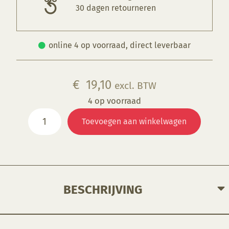
30 dagen retourneren
online 4 op voorraad, direct leverbaar
€
19,10
excl. BTW
4 op voorraad
KGM
Toevoegen aan winkelwagen
029
Creme
aantal
BESCHRIJVING
Beige-cremekleuig glazuur met een mooi mat halfdekkend oppervlak.
Op rode en zwarte klei krijgt het glazuur een kleurloos karakter.