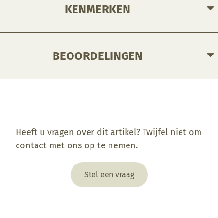
KENMERKEN
BEOORDELINGEN
Enkel ingelogde klanten die dit product gekocht hebben, kunnen een beoordeling schrijven.
Heeft u vragen over dit artikel? Twijfel niet om
contact met ons op te nemen.
Stel een vraag