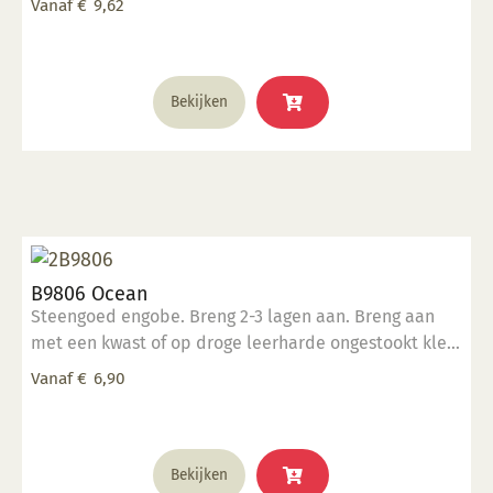
de
Vanaf
€
9,62
werk.
productpagina
Dit
Bekijken
product
heeft
meerdere
variaties.
Deze
optie
kan
B9806 Ocean
gekozen
Steengoed engobe. Breng 2-3 lagen aan. Breng aan
worden
met een kwast of op droge leerharde ongestookt klei.
op
Kan ook aangebracht worden op biscuit gestookt
de
Vanaf
€
6,90
werk.
productpagina
Dit
Bekijken
product