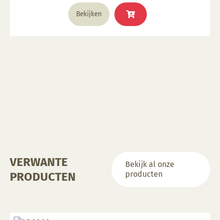
productpagina
Dit
Bekijken
product
heeft
meerdere
variaties.
Deze
optie
kan
gekozen
worden
op
de
productpagina
VERWANTE
Bekijk al onze
producten
PRODUCTEN