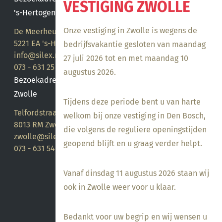
VESTIGING ZWOLLE
's-Hertogenbosch
Onze vestiging in Zwolle is wegens de
De Meerheuvel 21
5221 EA 's-Hertogenbosch
bedrijfsvakantie gesloten van maandag
info@silex.nl
27 juli 2026 tot en met maandag 10
073 - 631 25 28
augustus 2026.
Bezoekadres
Zwolle
Tijdens deze periode bent u van harte
Telfordstraat 14
welkom bij onze vestiging in Den Bosch,
8013 RM Zwolle
die volgens de reguliere openingstijden
zwolle@silex.nl
geopend blijft en u graag verder helpt.
073 - 631 54 05
Vanaf dinsdag 11 augustus 2026 staan wij
ook in Zwolle weer voor u klaar.
Bedankt voor uw begrip en wij wensen u