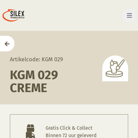
Open 
Home
—
Producten
—
Glazuren
—
KGM 029 Creme
Artikelcode: KGM 029
KGM 029
CREME
Gratis Click & Collect
Binnen 72 uur geleverd