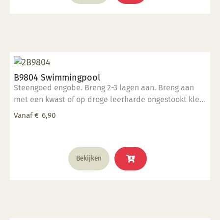
heeft
meerdere
variaties.
Deze
optie
kan
B9804 Swimmingpool
gekozen
Steengoed engobe. Breng 2-3 lagen aan. Breng aan
worden
met een kwast of op droge leerharde ongestookt klei.
op
Kan ook aangebracht worden op biscuit gestookt
de
Vanaf
€
6,90
werk.
productpagina
Dit
Bekijken
product
heeft
meerdere
variaties.
Deze