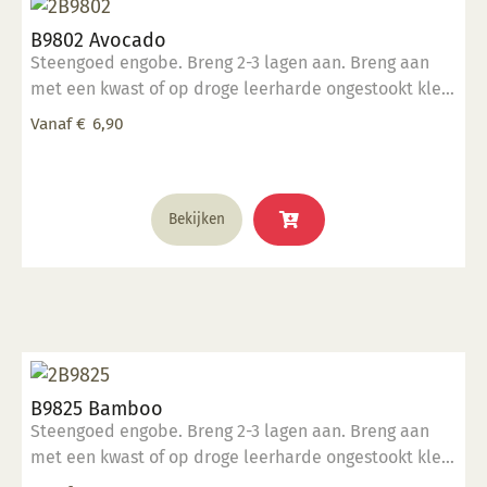
B9802 Avocado
Steengoed engobe. Breng 2-3 lagen aan. Breng aan
met een kwast of op droge leerharde ongestookt klei.
Kan ook aangebracht worden op biscuit gestookt
Vanaf
€
6,90
werk.
Dit
Bekijken
product
heeft
meerdere
variaties.
Deze
optie
kan
B9825 Bamboo
gekozen
Steengoed engobe. Breng 2-3 lagen aan. Breng aan
worden
met een kwast of op droge leerharde ongestookt klei.
op
Kan ook aangebracht worden op biscuit gestookt