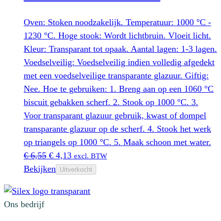
Oven: Stoken noodzakelijk. Temperatuur: 1000 °C -
1230 °C. Hoge stook: Wordt lichtbruin. Vloeit licht.
Kleur: Transparant tot opaak. Aantal lagen: 1-3 lagen.
Voedselveilig: Voedselveilig indien volledig afgedekt
met een voedselveilige transparante glazuur. Giftig:
Nee. Hoe te gebruiken: 1. Breng aan op een 1060 °C
biscuit gebakken scherf. 2. Stook op 1000 °C. 3.
Voor transparant glazuur gebruik, kwast of dompel
transparante glazuur op de scherf. 4. Stook het werk
op triangels op 1000 °C. 5. Maak schoon met water.
Oorspronkelijke
Huidige
€
6,55
€
4,13
excl. BTW
prijs
prijs
Bekijken
Uitverkocht
was:
is:
€ 6,55.
€ 4,13.
Ons bedrijf