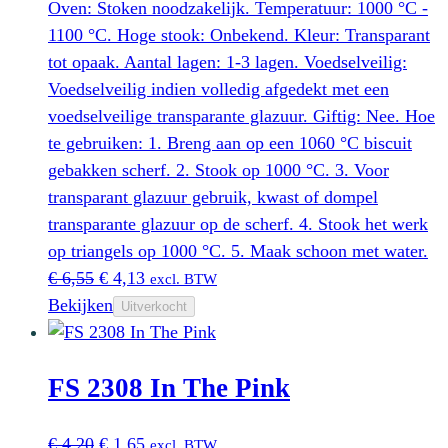
Oven: Stoken noodzakelijk. Temperatuur: 1000 °C -
1100 °C. Hoge stook: Onbekend. Kleur: Transparant
tot opaak. Aantal lagen: 1-3 lagen. Voedselveilig:
Voedselveilig indien volledig afgedekt met een
voedselveilige transparante glazuur. Giftig: Nee. Hoe
te gebruiken: 1. Breng aan op een 1060 °C biscuit
gebakken scherf. 2. Stook op 1000 °C. 3. Voor
transparant glazuur gebruik, kwast of dompel
transparante glazuur op de scherf. 4. Stook het werk
op triangels op 1000 °C. 5. Maak schoon met water.
Oorspronkelijke
Huidige
€
6,55
€
4,13
excl. BTW
prijs
prijs
Bekijken
Uitverkocht
was:
is:
€ 6,55.
€ 4,13.
FS 2308 In The Pink
Oorspronkelijke
Huidige
€
4,20
€
1,65
excl. BTW