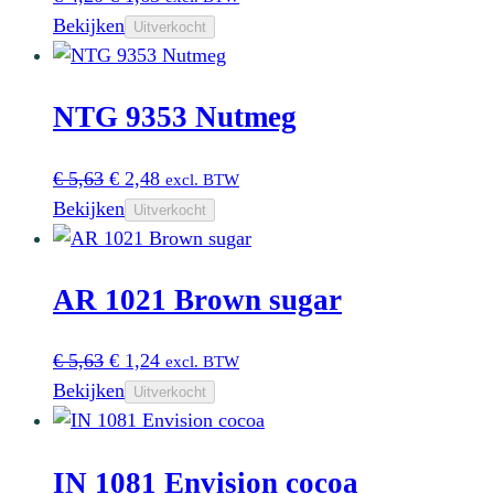
prijs
prijs
Bekijken
Uitverkocht
was:
is:
€ 4,20.
€ 1,65.
NTG 9353 Nutmeg
Oorspronkelijke
Huidige
€
5,63
€
2,48
excl. BTW
prijs
prijs
Bekijken
Uitverkocht
was:
is:
€ 5,63.
€ 2,48.
AR 1021 Brown sugar
Oorspronkelijke
Huidige
€
5,63
€
1,24
excl. BTW
prijs
prijs
Bekijken
Uitverkocht
was:
is:
€ 5,63.
€ 1,24.
IN 1081 Envision cocoa