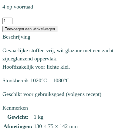
4 op voorraad
KGM
053
Toevoegen aan winkelwagen
Weiss
Beschrijving
seidenmatt
Gevaarlijke stoffen vrij, wit glazuur met een zacht
aantal
zijdeglanzend oppervlak.
Hoofdzakelijk voor lichte klei.
Stookbereik 1020°C – 1080°C
Geschikt voor gebruiksgoed (volgens recept)
Kenmerken
Gewicht:
1 kg
Afmetingen:
130 × 75 × 142 mm