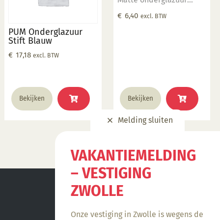
Gebruik een transparant
€
6,40
excl. BTW
glazuur om de kleur
PUM Onderglazuur
intenser te maken
Stift Blauw
Geschikt voor
€
17,18
excl. BTW
gebruiksgoed mits er
een transparant glazuur
over aangebracht is
Stookbereik 1000°C -
Bekijken
Bekijken
1285°C
Melding sluiten
VAKANTIEMELDING
– VESTIGING
ZWOLLE
Onze vestiging in Zwolle is wegens de