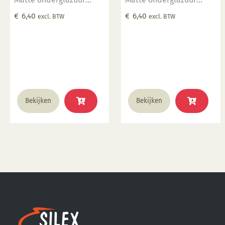
Gebruik een transparant
Gebruik een transparant
€
6,40
€
6,40
excl. BTW
excl. BTW
glazuur om de kleur
glazuur om de kleur
intenser te maken
intenser te maken
Geschikt voor
Geschikt voor
gebruiksgoed mits er
gebruiksgoed mits er
een transparant glazuur
een transparant glazuur
over aangebracht is
over aangebracht is
Stookbereik 1000°C -
Stookbereik 1000°C -
Bekijken
Bekijken
1285°C
1285°C