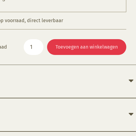
op voorraad, direct leverbaar
KGM
aad
Toevoegen aan winkelwagen
091
Terra-
Cotta
(OP=OP)
aantal