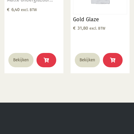
Gebruik een transparant
€
6,40
excl. BTW
glazuur om de kleur
Gold Glaze
intenser te maken
€
31,80
Geschikt voor
excl. BTW
gebruiksgoed mits er
een transparant glazuur
over aangebracht is
Stookbereik 1000°C -
Bekijken
Bekijken
1285°C