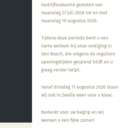
bedrijfsvakantie gesloten van
maandag 27 juli 2026 tot en met
maandag 10 augustus 2026.
Tijdens deze periode bent u van
harte welkom bij onze vestiging in
Den Bosch, die volgens de reguliere
openingstijden geopend blijft en u
graag verder helpt.
Vanaf dinsdag 11 augustus 2026 staan
wij ook in Zwolle weer voor u klaar.
Bedankt voor uw begrip en wij
wensen u een fijne zomer!