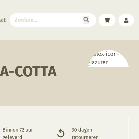
act
RA-COTTA
Binnen 72 uur
30 dagen
geleverd
retourneren