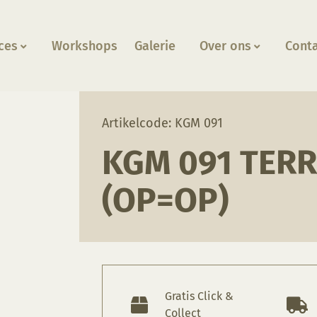
ces
Workshops
Galerie
Over ons
Cont
ta (OP=OP)
Artikelcode: KGM 091
KGM 091 TER
(OP=OP)
Gratis Click &
Collect