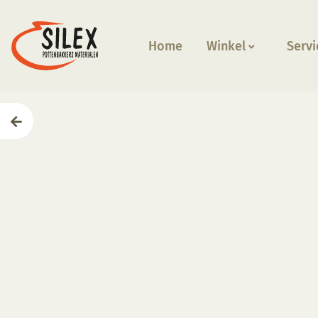
Home
Winkel
Servi
Home
—
Producten
—
Glazuren
—
KGM 091 Terra-Cot