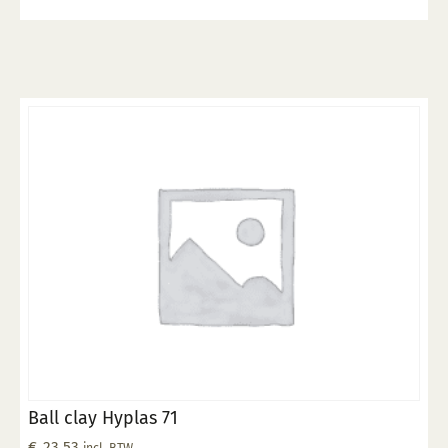
Ball clay Hyplas 71
€
23,53
incl. BTW