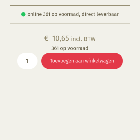
online 361 op voorraad, direct leverbaar
€
10,65
incl. BTW
361 op voorraad
Klei
Toevoegen aan winkelwagen
474,
wit
met
chamotte
0
-
1
mm
40%
aantal