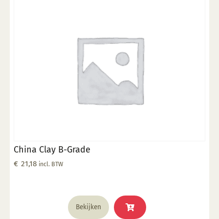
China Clay B-Grade
€
21,18
incl. BTW
Bekijken