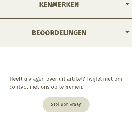
KENMERKEN
BEOORDELINGEN
Enkel ingelogde klanten die dit product gekocht hebben, kunnen een beoordeling schrijven.
Heeft u vragen over dit artikel? Twijfel niet om
contact met ons op te nemen.
Stel een vraag