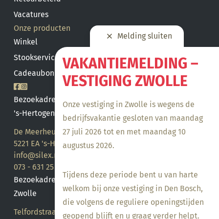
Vacatures
Onze producten
Melding sluiten
Winkel
Stookservice
VAKANTIEMELDING –
Cadeaubon saldo
VESTIGING ZWOLLE
Bezoekadres
Onze vestiging in Zwolle is wegens de
's-Hertogenbosch
bedrijfsvakantie gesloten van maandag
27 juli 2026 tot en met maandag 10
De Meerheuvel 21
5221 EA 's-Hertogenbosch
augustus 2026.
info@silex.nl
073 - 631 25 28
Tijdens deze periode bent u van harte
Bezoekadres
welkom bij onze vestiging in Den Bosch,
Zwolle
die volgens de reguliere openingstijden
Telfordstraat 14
geopend blijft en u graag verder helpt.