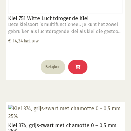
Klei 751 Witte Luchtdrogende Klei
Deze kleisoort is multifunctioneel. Je kunt het zowel
gebruiken als luchtdrogende klei als klei die gestookt
kan worden. Wanneer je de klei niet gaat stoken is het
€
14,34
incl. BTW
aan te raden het werk in een keukenoven te bakken
op 100°C voor extra stevigheid.
Bekijken
Klei 374, grijs-zwart met chamotte 0 – 0,5 mm
25%