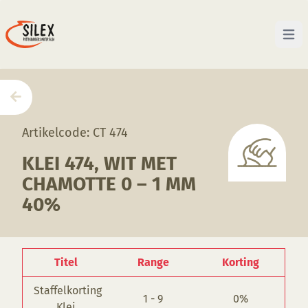
Open 
Home
—
Producten
—
Klei
—
Klei 474, wit met cham
Artikelcode: CT 474
KLEI 474, WIT MET
CHAMOTTE 0 – 1 MM
40%
Titel
Range
Korting
Staffelkorting
1 - 9
0%
Klei