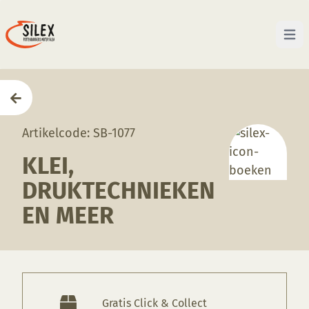
Open 
Home
—
Producten
—
Boeken
—
Klei, Druktechniek
Artikelcode: SB-1077
KLEI,
DRUKTECHNIEKEN
EN MEER
Gratis Click & Collect