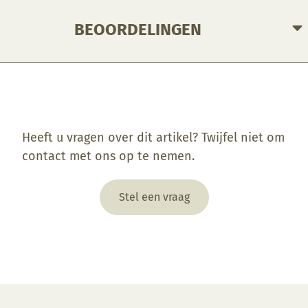
BEOORDELINGEN
Enkel ingelogde klanten die dit product gekocht hebben, kunnen een beoordeling schrijven.
Heeft u vragen over dit artikel? Twijfel niet om
contact met ons op te nemen.
Stel een vraag