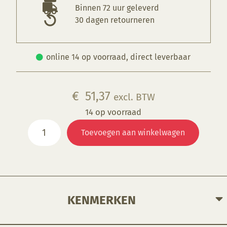
Binnen 72 uur geleverd
30 dagen retourneren
online 14 op voorraad, direct leverbaar
€
51,37
excl. BTW
14 op voorraad
Klei,
Toevoegen aan winkelwagen
Druktechnieken
en
meer
aantal
KENMERKEN