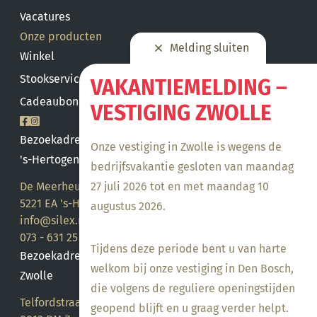
Vacatures
Onze producten
Melding sluiten
Winkel
Stookservice
VAKANTIEMELDING –
Cadeaubon saldo
VESTIGING ZWOLLE
Bezoekadres
Onze vestiging in Zwolle is wegens de
's-Hertogenbosch
bedrijfsvakantie gesloten van maandag
27 juli 2026 tot en met maandag 10
De Meerheuvel 21
5221 EA 's-Hertogenbosch
augustus 2026.
info@silex.nl
073 - 631 25 28
Tijdens deze periode bent u van harte
Bezoekadres
welkom bij onze vestiging in Den Bosch,
Zwolle
die volgens de reguliere openingstijden
Telfordstraat 14
geopend blijft en u graag verder helpt.