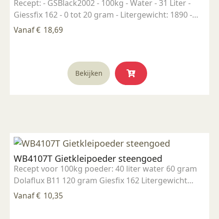
Recept: - GSBlack2002 - 100kg - Water - 31 Liter -
Giessfix 162 - 0 tot 20 gram - Litergewicht: 1890 -
1910 gram/liter
Vanaf
€
18,69
Dit
Bekijken
product
heeft
meerdere
variaties.
Deze
optie
kan
WB4107T Gietkleipoeder steengoed
gekozen
Recept voor 100kg poeder: 40 liter water 60 gram
worden
Dolaflux B11 120 gram Giesfix 162 Litergewicht
op
1780gram/Liter
de
Vanaf
€
10,35
productpagina