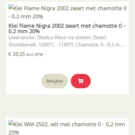
Klei Flame Nigra 2002 zwart met chamotte 0 –
0,2 mm 20%
Leverancier: Sibelco Kleur na stoken: Zwart
Stookbereik: 1000°C - 1180°C Chamotte: 0 - 0,2 mm,
20% Toepassing: Boetseerklei Droogkrimp: 5,5%
€
20,25
excl. BTW
Stookkrimp: @ 1040°C - 3,3% @ 1150°C - 5,5% @
1200°C - 6,5% Waterabsorptie: @ 1040°C - 10% @
1150°C - 4% @ 1200°C - 0,1% Vuurvast
Bekijken