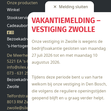
Onze producten
Melding sluiten
Winkel
Stookservice
VAKANTIEMELDING –
Cadeaubon saldo
VESTIGING ZWOLLE
Bezoekadres
Onze vestiging in Zwolle is wegens de
's-Hertogenbosch
bedrijfsvakantie gesloten van maandag
27 juli 2026 tot en met maandag 10
De Meerheuvel 21
5221 EA 's-Hertogenbosch
augustus 2026.
info@silex.nl
073 - 631 25 28
Tijdens deze periode bent u van harte
Bezoekadres
welkom bij onze vestiging in Den Bosch,
Zwolle
die volgens de reguliere openingstijden
Telfordstraat 14
geopend blijft en u graag verder helpt.
8013 RM Zwolle
zwolle@silex.nl