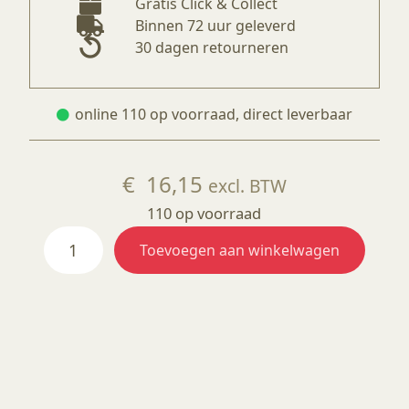
Gratis Click & Collect
Binnen 72 uur geleverd
30 dagen retourneren
online 110 op voorraad, direct leverbaar
€
16,15
excl. BTW
110 op voorraad
Klei
Toevoegen aan winkelwagen
Nigra
2005,
zwart
met
chamotte
0
-