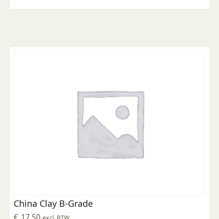
China Clay B-Grade
€
17,50
excl. BTW