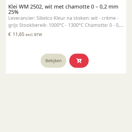
Klei WM 2502, wit met chamotte 0 – 0,2 mm
25%
Leverancier: Sibelco Kleur na stoken: wit - crème -
grijs Stookbereik: 1000°C - 1300°C Chamotte: 0 - 0,2
mm, 25% Toepassing: Boetseerklei Droogkrimp:
€
11,65
excl. BTW
5,5% Stookkrimp: @ 1200°C - 5,5% @ 1240°C - 6% @
1280°C - 6,5% Waterabsorptie: @ 1200°C - 3,2% @
1240°C - 2% @ 1280°C - 1,0%
Bekijken