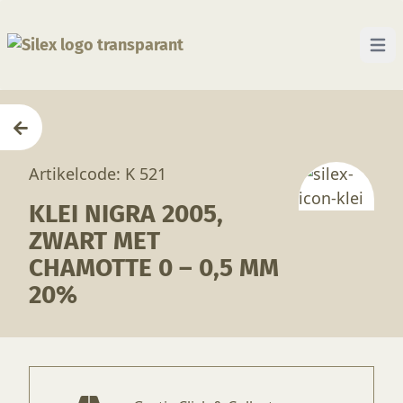
Open 
Home
—
Producten
—
Klei
—
Klei Nigra 2005, zw
Artikelcode: K 521
KLEI NIGRA 2005,
ZWART MET
CHAMOTTE 0 – 0,5 MM
20%