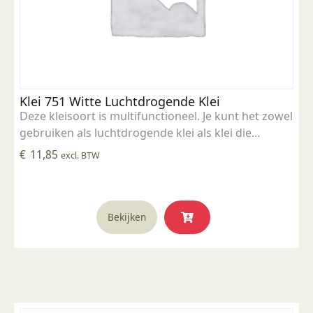
Klei 751 Witte Luchtdrogende Klei
Deze kleisoort is multifunctioneel. Je kunt het zowel
gebruiken als luchtdrogende klei als klei die
gestookt kan worden. Wanneer je de klei niet gaat
€
11,85
excl. BTW
stoken is het aan te raden het werk in een
keukenoven te bakken op 100°C voor extra
stevigheid.
Bekijken