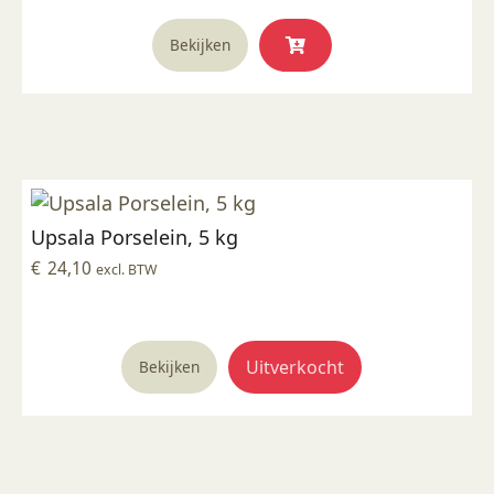
Dit
Bekijken
product
heeft
meerdere
variaties.
Deze
optie
kan
Upsala Porselein, 5 kg
gekozen
worden
€
24,10
excl. BTW
op
de
productpagina
Uitverkocht
Bekijken