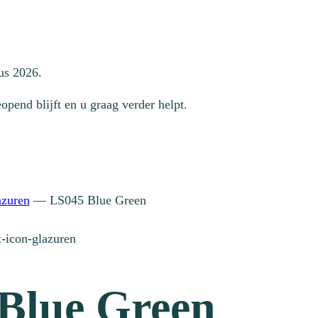
us 2026.
pend blijft en u graag verder helpt.
azuren
—
LS045 Blue Green
Blue Green