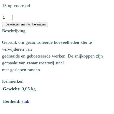
15 op voorraad
Mirette
driehoek
Toevoegen aan winkelwagen
groot
Beschrijving
aantal
Gebruik om gecontroleerde hoeveelheden klei te
verwijderen van
gedraaide en geboetseerde werken. De snijkoppen zijn
gemaakt van zwaar roestvrij staal
met geslepen randen.
Kenmerken
Gewicht:
0,05 kg
Eenheid:
stuk