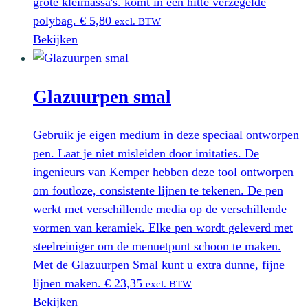
grote kleimassa's. komt in een hitte verzegelde
polybag.
€
5,80
excl. BTW
Bekijken
Glazuurpen smal
Gebruik je eigen medium in deze speciaal ontworpen
pen. Laat je niet misleiden door imitaties. De
ingenieurs van Kemper hebben deze tool ontworpen
om foutloze, consistente lijnen te tekenen. De pen
werkt met verschillende media op de verschillende
vormen van keramiek. Elke pen wordt geleverd met
steelreiniger om de menuetpunt schoon te maken.
Met de Glazuurpen Smal kunt u extra dunne, fijne
lijnen maken.
€
23,35
excl. BTW
Bekijken