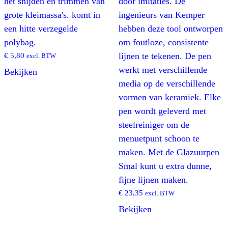
het snijden en trimmen van
door imitaties. De
grote kleimassa's. komt in
ingenieurs van Kemper
een hitte verzegelde
hebben deze tool ontworpen
polybag.
om foutloze, consistente
€
5,80
lijnen te tekenen. De pen
excl. BTW
werkt met verschillende
Bekijken
media op de verschillende
vormen van keramiek. Elke
pen wordt geleverd met
steelreiniger om de
menuetpunt schoon te
maken. Met de Glazuurpen
Smal kunt u extra dunne,
fijne lijnen maken.
€
23,35
excl. BTW
Bekijken