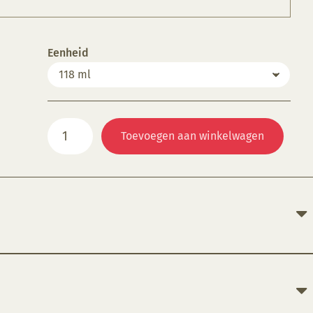
Eenheid
MT263
Toevoegen aan winkelwagen
Black
aantal