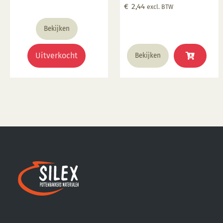
probleem u kunt bij ons
€
2,44
excl. BTW
een afdruk laten maken.
Stuur uw afdruk in pdf
Bekijken
formaat naar ons email
adres en bestel dit
Uitverkocht
Bekijken
product samen met SP
5905.