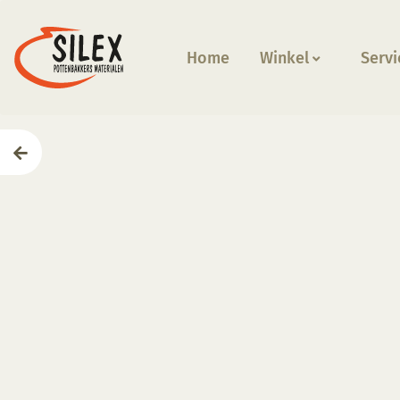
Home
Winkel
Servi
Home
—
Producten
—
Glazuren
—
MT263 Black