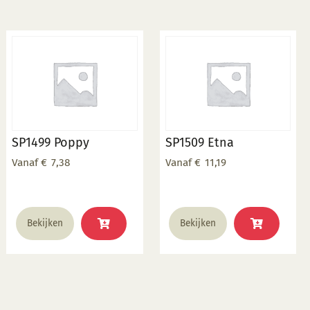
SP1499 Poppy
SP1509 Etna
Vanaf
€
7,38
Vanaf
€
11,19
Dit
Dit
Bekijken
Bekijken
product
product
heeft
heeft
meerdere
meerdere
variaties.
variaties.
Deze
Deze