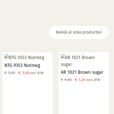
optie
optie
kan
kan
gekozen
gekozen
worden
worden
op
op
de
de
Bekijk al onze producten
productpagina
productpagina
NTG 9353 Nutmeg
AR 1021 Brown sugar
Oorspronkelijke
Huidige
€
5,63
€
2,48
excl. BTW
prijs
prijs
Oorspronkelijke
Huidige
€
5,63
€
1,24
excl. BTW
was:
is:
prijs
prijs
€ 5,63.
€ 2,48.
was:
is:
€ 5,63.
€ 1,24.