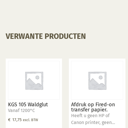
optie
optie
kan
kan
gekozen
gekozen
worden
worden
op
op
VERWANTE PRODUCTEN
de
de
productpagina
productpagina
KGS 105 Waldglut
Afdruk op Fired-on
transfer papier.
Vanaf 1200°C
Heeft u geen HP of
€
17,75
excl. BTW
Canon printer, geen