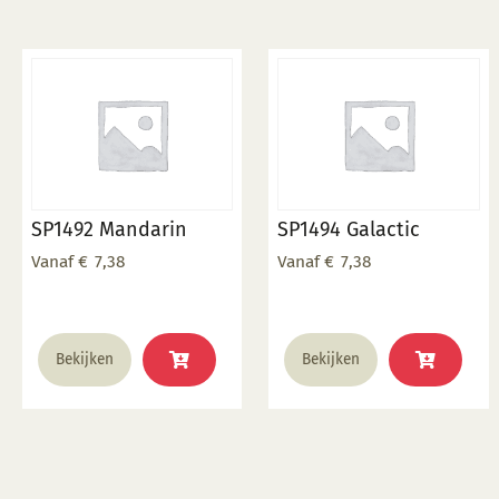
SP1492 Mandarin
SP1494 Galactic
Vanaf
€
7,38
Vanaf
€
7,38
Dit
Dit
Bekijken
Bekijken
product
product
heeft
heeft
meerdere
meerdere
variaties.
variaties.
Deze
Deze