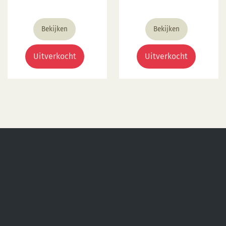
€ 6,55.
€ 4,13.
Aantal lagen: 1-3 lagen.
Voedselveilig:
Bekijken
Bekijken
Voedselveilig indien
volledig afgedekt met
Uitverkocht
Uitverkocht
een voedselveilige
transparante glazuur.
Giftig: Nee. Hoe te
gebruiken: 1. Breng aan
op een 1060 °C biscuit
gebakken scherf. 2.
Stook op 1000 °C. 3. Voor
transparant glazuur
gebruik, kwast of
dompel transparante
glazuur op de scherf. 4.
Stook het werk op
triangels op 1000 °C. 5.
Maak schoon met water.