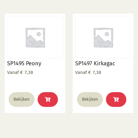
SP1495 Peony
SP1497 Kirkagac
Vanaf
€
7,38
Vanaf
€
7,38
Dit
Dit
Bekijken
Bekijken
product
product
heeft
heeft
meerdere
meerdere
variaties.
variaties.
Deze
Deze