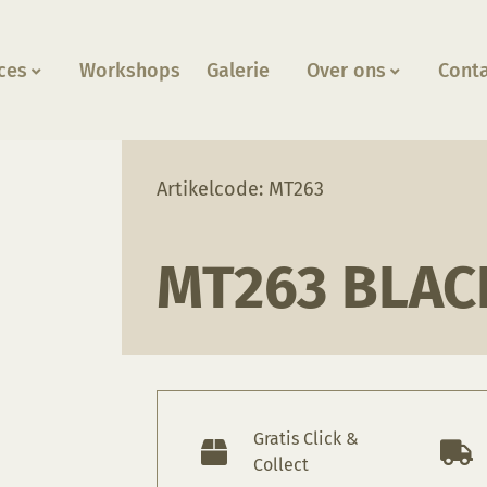
ces
Workshops
Galerie
Over ons
Cont
Artikelcode: MT263
MT263 BLAC
Gratis Click &
Collect