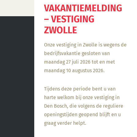
VAKANTIEMELDING
– VESTIGING
ZWOLLE
Onze vestiging in Zwolle is wegens de
bedrijfsvakantie gesloten van
maandag 27 juli 2026 tot en met
maandag 10 augustus 2026.
Tijdens deze periode bent u van
harte welkom bij onze vestiging in
Den Bosch, die volgens de reguliere
openingstijden geopend blijft en u
graag verder helpt.