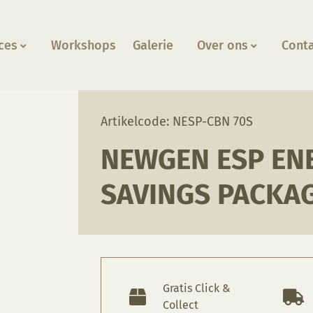
ces
Workshops
Galerie
Over ons
Cont
rgy Savings Package CBN 70S
Artikelcode: NESP-CBN 70S
NEWGEN ESP EN
SAVINGS PACKAG
Gratis Click &
Collect