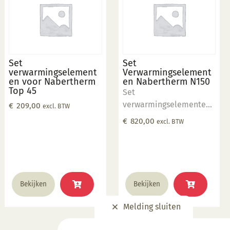
Set
Set
verwarmingselement
Verwarmingselement
en voor Nabertherm
en Nabertherm N150
Top 45
Set
verwarmingselementen
€
209,00
excl. BTW
geschikt voor
€
820,00
excl. BTW
Nabertherm N150
Bekijken
Bekijken
Melding sluiten