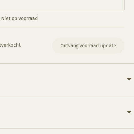
Niet op voorraad
tverkocht
Ontvang voorraad update
nel.