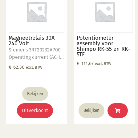
Magneetrelais 30A
Potentiometer
240 Volt
assembly voor
Shimpo RK-55 en RK-
Siemens 3RT20232AP00
5TF
Operating current (AC-1):
€
111,67
excl. BTW
40 Ampere Operating
€
62,30
excl. BTW
Voltage: 230/400 Volt
Aantal "Normaly Open"
contacten: 3 Control
voltage: 230 Volt
Bekijken
Uitverkocht
Bekijken