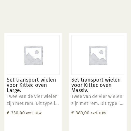
Set transport wielen
Set transport wielen
voor Kittec oven
voor Kittec oven
Large.
Massiv.
Twee van de vier wielen
Twee van de vier wielen
zijn met rem. Dit type is
zijn met rem. Dit type is
te gebruiken op vlakke
te gebruiken op vlakke
€
330,00
€
380,00
excl. BTW
excl. BTW
vloer tot 400kg.
vloer tot 1000kg.