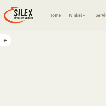
Home
Winkel
Servi
Home
—
Producten
—
Apparatuur
—
NewGen ESP Ene