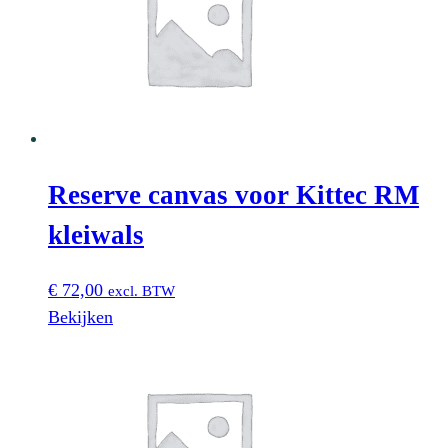
Reserve canvas voor Kittec RM
kleiwals
€
72,00
excl. BTW
Bekijken