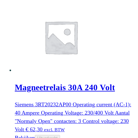
Magneetrelais 30A 240 Volt
Siemens 3RT20232AP00 Operating current (AC-1):
40 Ampere Operating Voltage: 230/400 Volt Aantal
"Normaly Open" contacten: 3 Control voltage: 230
Volt
€
62,30
excl. BTW
Bekijken