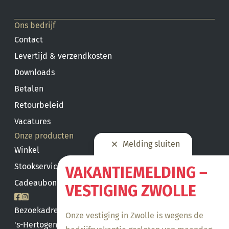
Ons bedrijf
Contact
Levertijd & verzendkosten
Downloads
Betalen
Retourbeleid
Vacatures
Onze producten
Melding sluiten
Winkel
Stookservice
VAKANTIEMELDING –
Cadeaubon saldo
VESTIGING ZWOLLE
Bezoekadres
Onze vestiging in Zwolle is wegens de
's-Hertogenbosch