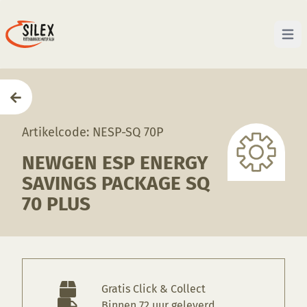
Open 
Home
—
Producten
—
Apparatuur
—
NewGen ESP Ene
Artikelcode: NESP-SQ 70P
NEWGEN ESP ENERGY
SAVINGS PACKAGE SQ
70 PLUS
Gratis Click & Collect
Binnen 72 uur geleverd