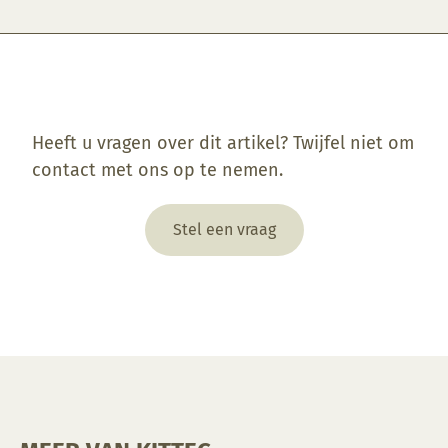
Enkel ingelogde klanten die dit product gekocht hebben, kunnen een beoordeling schrijven.
Heeft u vragen over dit artikel? Twijfel niet om
contact met ons op te nemen.
Stel een vraag