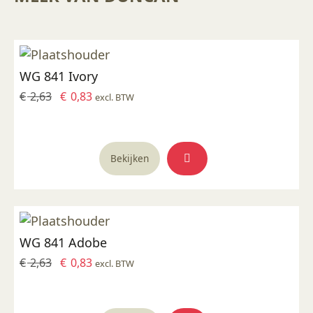
WG 841 Ivory
Oorspronkelijke
Huidige
€
2,63
€
0,83
excl. BTW
prijs
prijs
was:
is:
€ 2,63.
€ 0,83.
Bekijken
WG 841 Adobe
Oorspronkelijke
Huidige
€
2,63
€
0,83
excl. BTW
prijs
prijs
was:
is:
€ 2,63.
€ 0,83.