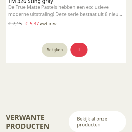
TM 326 Sting gray
De True Matte Pastels hebben een exclusieve
moderne uitstraling! Deze serie bestaat uit 8 nieuw
ontwikkelde frisse kleuren. Het zijn niet giftige,
Oorspronkelijke
Huidige
€
7,15
€
5,37
excl. BTW
voedselveilige glazuren. De gladde, matte finish
prijs
prijs
creëert een verfijnde uitstraling. Ideale
was:
is:
stooktemperatuur: 1000 - 1060 °C
€ 7,15.
€ 5,37.
Bekijken
VERWANTE
Bekijk al onze
PRODUCTEN
producten