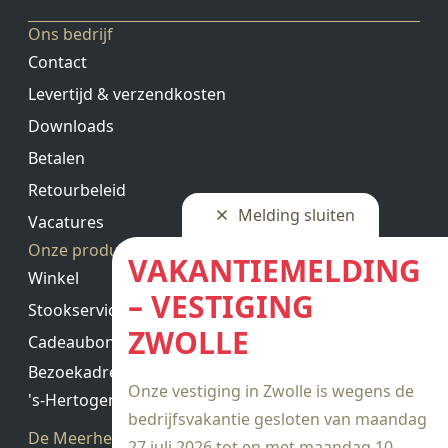
Ons bedrijf
Contact
Levertijd & verzendkosten
Downloads
Betalen
Retourbeleid
Melding sluiten
Vacatures
Onze producten
VAKANTIEMELDING
Winkel
– VESTIGING
Stookservice
ZWOLLE
Cadeaubon saldo
Bezoekadres
Onze vestiging in Zwolle is wegens de
's-Hertogenbosch
bedrijfsvakantie gesloten van maandag
De Meerheuvel 21
27 juli 2026 tot en met maandag 10