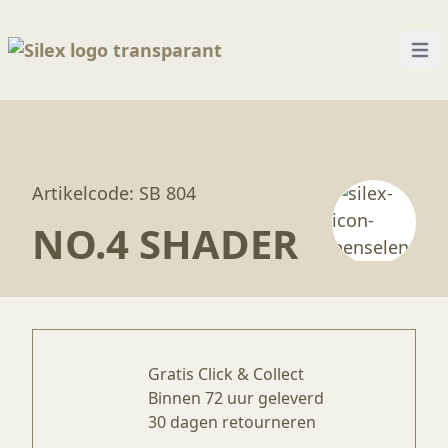
Home
—
Producten
—
Penselen
—
No.4 Shader
Open
Artikelcode: SB 804
NO.4 SHADER
Gratis Click & Collect
Binnen 72 uur geleverd
30 dagen retourneren