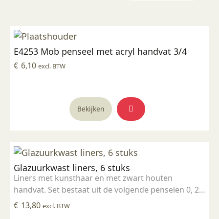
E4253 Mob penseel met acryl handvat 3/4
€
6,10
excl. BTW
Bekijken
Glazuurkwast liners, 6 stuks
Liners met kunsthaar en met zwart houten
handvat. Set bestaat uit de volgende penselen 0, 2,
4, 6, 3/0, 5/0.
€
13,80
excl. BTW