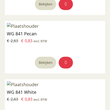
Bekijken
WG 841 Pecan
Oorspronkelijke
Huidige
€
2,63
€
0,83
excl. BTW
prijs
prijs
was:
is:
€ 2,63.
€ 0,83.
Bekijken
WG 841 White
Oorspronkelijke
Huidige
€
2,63
€
0,83
excl. BTW
prijs
prijs