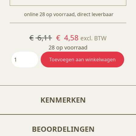
online 28 op voorraad, direct leverbaar
Oorspronkelijke
Huidige
€
6,11
€
4,58
excl. BTW
prijs
prijs
28 op voorraad
No.4
was:
is:
Toevoegen aan winkelwagen
Shader
€ 6,11.
€ 4,58.
aantal
KENMERKEN
BEOORDELINGEN