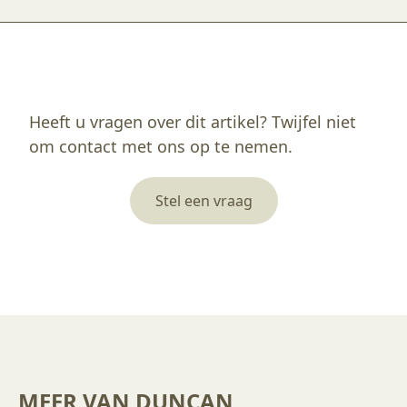
Enkel ingelogde klanten die dit product gekocht hebben, kunnen een beoordeling schrijven.
Heeft u vragen over dit artikel? Twijfel niet
om contact met ons op te nemen.
Stel een vraag
MEER VAN DUNCAN