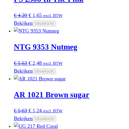
Oorspronkelijke
Huidige
€
4,20
€
1,65
excl. BTW
prijs
prijs
Bekijken
Uitverkocht
was:
is:
€ 4,20.
€ 1,65.
NTG 9353 Nutmeg
Oorspronkelijke
Huidige
€
5,63
€
2,48
excl. BTW
prijs
prijs
Bekijken
Uitverkocht
was:
is:
€ 5,63.
€ 2,48.
AR 1021 Brown sugar
Oorspronkelijke
Huidige
€
5,63
€
1,24
excl. BTW
prijs
prijs
Bekijken
Uitverkocht
was:
is: