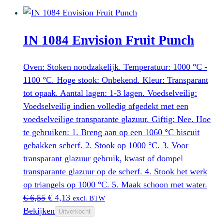
IN 1084 Envision Fruit Punch
Oven: Stoken noodzakelijk. Temperatuur: 1000 °C -
1100 °C. Hoge stook: Onbekend. Kleur: Transparant
tot opaak. Aantal lagen: 1-3 lagen. Voedselveilig:
Voedselveilig indien volledig afgedekt met een
voedselveilige transparante glazuur. Giftig: Nee. Hoe
te gebruiken: 1. Breng aan op een 1060 °C biscuit
gebakken scherf. 2. Stook op 1000 °C. 3. Voor
transparant glazuur gebruik, kwast of dompel
transparante glazuur op de scherf. 4. Stook het werk
op triangels op 1000 °C. 5. Maak schoon met water.
Oorspronkelijke
Huidige
€
6,55
€
4,13
excl. BTW
prijs
prijs
Bekijken
Uitverkocht