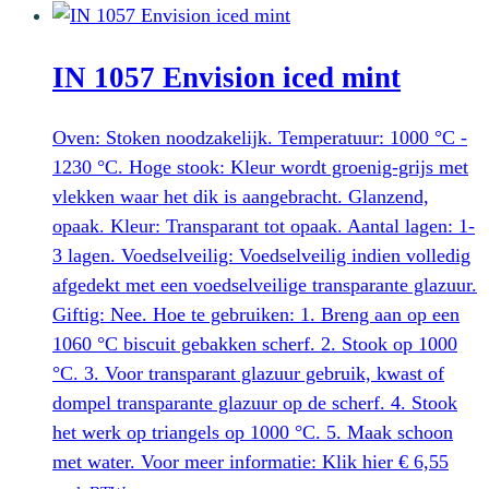
was:
is:
€ 6,55.
€ 4,13.
IN 1057 Envision iced mint
Oven: Stoken noodzakelijk. Temperatuur: 1000 °C -
1230 °C. Hoge stook: Kleur wordt groenig-grijs met
vlekken waar het dik is aangebracht. Glanzend,
opaak. Kleur: Transparant tot opaak. Aantal lagen: 1-
3 lagen. Voedselveilig: Voedselveilig indien volledig
afgedekt met een voedselveilige transparante glazuur.
Giftig: Nee. Hoe te gebruiken: 1. Breng aan op een
1060 °C biscuit gebakken scherf. 2. Stook op 1000
°C. 3. Voor transparant glazuur gebruik, kwast of
dompel transparante glazuur op de scherf. 4. Stook
het werk op triangels op 1000 °C. 5. Maak schoon
met water. Voor meer informatie: Klik hier
€
6,55