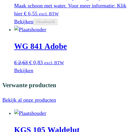
Maak schoon met water. Voor meer informatie: Klik
hier
€
6,55
excl. BTW
Bekijken
Uitverkocht
WG 841 Adobe
Oorspronkelijke
Huidige
€
2,63
€
0,83
excl. BTW
prijs
prijs
Bekijken
was:
is:
Verwante producten
€ 2,63.
€ 0,83.
Bekijk al onze producten
KGS 105 Waldglut