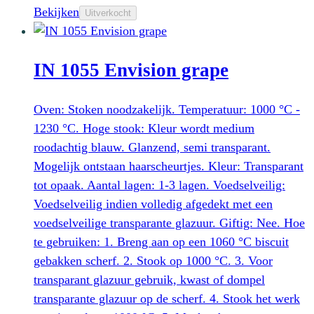
prijs
prijs
Bekijken
Uitverkocht
was:
is:
€ 6,55.
€ 4,13.
IN 1055 Envision grape
Oven: Stoken noodzakelijk. Temperatuur: 1000 °C -
1230 °C. Hoge stook: Kleur wordt medium
roodachtig blauw. Glanzend, semi transparant.
Mogelijk ontstaan haarscheurtjes. Kleur: Transparant
tot opaak. Aantal lagen: 1-3 lagen. Voedselveilig:
Voedselveilig indien volledig afgedekt met een
voedselveilige transparante glazuur. Giftig: Nee. Hoe
te gebruiken: 1. Breng aan op een 1060 °C biscuit
gebakken scherf. 2. Stook op 1000 °C. 3. Voor
transparant glazuur gebruik, kwast of dompel
transparante glazuur op de scherf. 4. Stook het werk