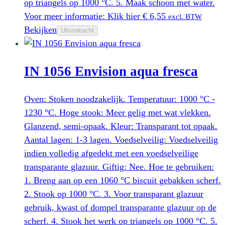
op triangels op 1000 °C. 5. Maak schoon met water.
Voor meer informatie: Klik hier
€
6,55
excl. BTW
Bekijken
Uitverkocht
IN 1056 Envision aqua fresca
Oven: Stoken noodzakelijk. Temperatuur: 1000 °C -
1230 °C. Hoge stook: Meer gelig met wat vlekken.
Glanzend, semi-opaak. Kleur: Transparant tot opaak.
Aantal lagen: 1-3 lagen. Voedselveilig: Voedselveilig
indien volledig afgedekt met een voedselveilige
transparante glazuur. Giftig: Nee. Hoe te gebruiken:
1. Breng aan op een 1060 °C biscuit gebakken scherf.
2. Stook op 1000 °C. 3. Voor transparant glazuur
gebruik, kwast of dompel transparante glazuur op de
scherf. 4. Stook het werk op triangels op 1000 °C. 5.