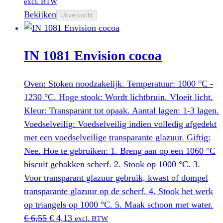
excl. BTW
Bekijken
Uitverkocht
IN 1081 Envision cocoa
Oven: Stoken noodzakelijk. Temperatuur: 1000 °C -
1230 °C. Hoge stook: Wordt lichtbruin. Vloeit licht.
Kleur: Transparant tot opaak. Aantal lagen: 1-3 lagen.
Voedselveilig: Voedselveilig indien volledig afgedekt
met een voedselveilige transparante glazuur. Giftig:
Nee. Hoe te gebruiken: 1. Breng aan op een 1060 °C
biscuit gebakken scherf. 2. Stook op 1000 °C. 3.
Voor transparant glazuur gebruik, kwast of dompel
transparante glazuur op de scherf. 4. Stook het werk
op triangels op 1000 °C. 5. Maak schoon met water.
Oorspronkelijke
Huidige
€
6,55
€
4,13
excl. BTW