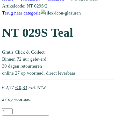
Artikelcode: NT 029S/2
Terug naar categorie
NT 029S Teal
Gratis Click & Collect
Binnen 72 uur geleverd
30 dagen retourneren
online 27 op voorraad, direct leverbaar
Oorspronkelijke
Huidige
€
2,77
€
0,83
excl. BTW
prijs
prijs
27 op voorraad
was:
is:
€ 2,77.
€ 0,83.
NT