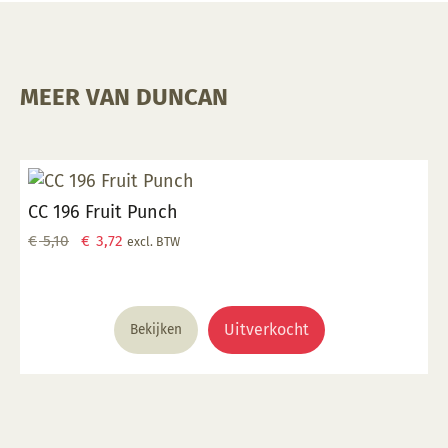
MEER VAN DUNCAN
CC 196 Fruit Punch
Oorspronkelijke
Huidige
€
5,10
€
3,72
excl. BTW
prijs
prijs
was:
is:
€ 5,10.
€ 3,72.
Uitverkocht
Bekijken