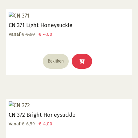
CN 371 Light Honeysuckle
Oorspronkelijke
Huidige
Vanaf
€
6,59
€
4,00
prijs
prijs
was:
is:
Dit
€ 6,59.
€ 4,00.
Bekijken
product
heeft
meerdere
variaties.
Deze
optie
kan
CN 372 Bright Honeysuckle
gekozen
worden
Oorspronkelijke
Huidige
Vanaf
€
6,59
€
4,00
op
prijs
prijs
de