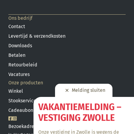
Ons bedrijf
Contact
Levertijd & verzendkosten
Downloads
Betalen
Retourbeleid
Vacatures
Onze producten
Melding sluiten
Winkel
Stookservice
VAKANTIEMELDING –
Cadeaubon saldo
VESTIGING ZWOLLE
Bezoekadres
Onze vestiging in Zwolle is wegens de