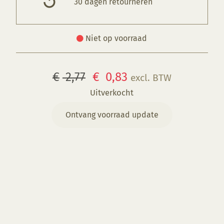
30 dagen retourneren
Niet op voorraad
Oorspronkelijke
Huidige
€
2,77
€
0,83
excl. BTW
prijs
prijs
Uitverkocht
was:
is:
Ontvang voorraad update
€ 2,77.
€ 0,83.