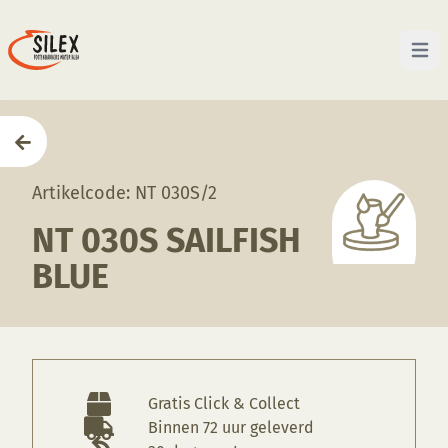
Open 
Home
—
Producten
—
Glazuren
—
NT 030S Sailfish B
Artikelcode: NT 030S/2
NT 030S SAILFISH
BLUE
Gratis Click & Collect
Binnen 72 uur geleverd