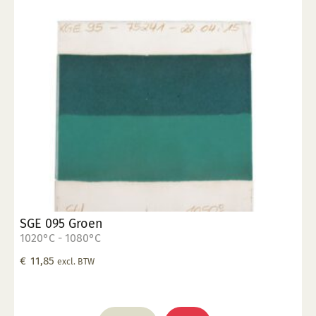
SGE 095 Groen
1020°C - 1080°C
€
11,85
excl. BTW