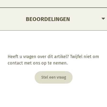
BEOORDELINGEN
Enkel ingelogde klanten die dit product gekocht hebben, kunnen een beoordeling schrijven.
Heeft u vragen over dit artikel? Twijfel niet om
contact met ons op te nemen.
Stel een vraag