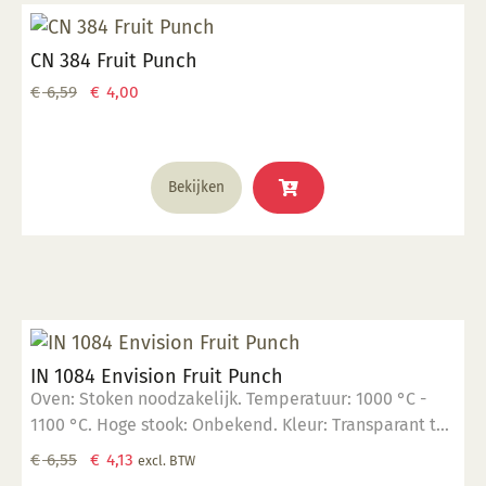
CN 384 Fruit Punch
Oorspronkelijke
Huidige
€
6,59
€
4,00
prijs
prijs
was:
is:
Dit
€ 6,59.
€ 4,00.
Bekijken
product
heeft
meerdere
variaties.
Deze
optie
kan
IN 1084 Envision Fruit Punch
gekozen
Oven: Stoken noodzakelijk. Temperatuur: 1000 °C -
worden
1100 °C. Hoge stook: Onbekend. Kleur: Transparant tot
op
opaak. Aantal lagen: 1-3 lagen. Voedselveilig:
de
Oorspronkelijke
Huidige
€
6,55
€
4,13
excl. BTW
Voedselveilig indien volledig afgedekt met een
productpagina
prijs
prijs