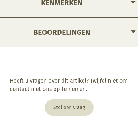
KENMERKEN
BEOORDELINGEN
Enkel ingelogde klanten die dit product gekocht hebben, kunnen een beoordeling schrijven.
Heeft u vragen over dit artikel? Twijfel niet om
contact met ons op te nemen.
Stel een vraag