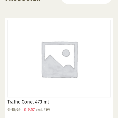
Traffic Cone, 473 ml
Oorspronkelijke
Huidige
€
15,95
€
9,57
excl. BTW
prijs
prijs