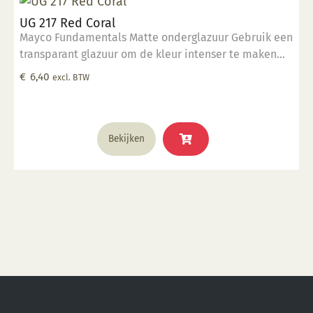
UG 217 Red Coral
Mayco Fundamentals Matte onderglazuur Gebruik een
transparant glazuur om de kleur intenser te maken
Geschikt voor gebruiksgoed mits er een transparant
€
6,40
excl. BTW
glazuur over aangebracht is Stookbereik 1000°C -
1285°C
Bekijken