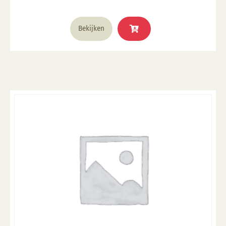
was:
is:
€ 15,95.
€ 9,57.
Bekijken