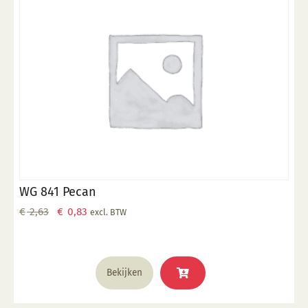
WG 841 Pecan
Oorspronkelijke
Huidige
€
2,63
€
0,83
excl. BTW
prijs
prijs
was:
is:
€ 2,63.
€ 0,83.
Bekijken