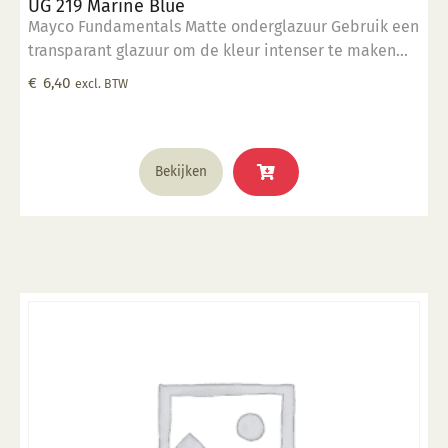
UG 219 Marine Blue
Mayco Fundamentals Matte onderglazuur Gebruik een
transparant glazuur om de kleur intenser te maken
Geschikt voor gebruiksgoed mits er een transparant
€
6,40
excl. BTW
glazuur over aangebracht is Stookbereik 1000°C -
1285°C
Bekijken