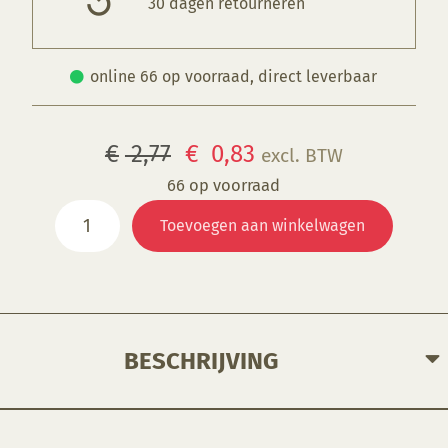
30 dagen retourneren
online 66 op voorraad, direct leverbaar
Oorspronkelijke
Huidige
€
2,77
€
0,83
excl. BTW
prijs
prijs
66 op voorraad
NT
was:
is:
Toevoegen aan winkelwagen
031S
€ 2,77.
€ 0,83.
Spring
Green
aantal
BESCHRIJVING