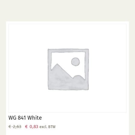
WG 841 White
Oorspronkelijke
Huidige
€
2,63
€
0,83
excl. BTW
prijs
prijs