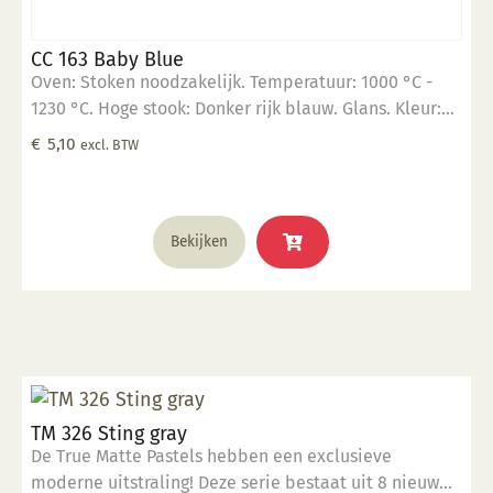
CC 163 Baby Blue
Oven: Stoken noodzakelijk. Temperatuur: 1000 °C -
1230 °C. Hoge stook: Donker rijk blauw. Glans. Kleur:
Opaak. Aantal lagen: 3 lagen. Voedselveilig:
€
5,10
excl. BTW
Voedselveilig indien volledig afgedekt met een
voedselveilige transparante glazuur. Giftig: Nee. Hoe
te gebruiken: 1. Breng aan op een 1060 °C biscuit
gebakken scherf. 2. Stook op 1000 °C. 3. Voor
Bekijken
transparant glazuur gebruik, kwast of dompel
transparante glazuur op de scherf. 4. Stook het werk
op triangels op 1000 °C. 5. Maak schoon met water.
TM 326 Sting gray
De True Matte Pastels hebben een exclusieve
moderne uitstraling! Deze serie bestaat uit 8 nieuw