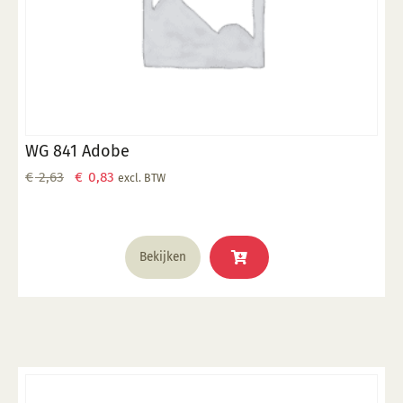
WG 841 Adobe
Oorspronkelijke
Huidige
€
2,63
€
0,83
excl. BTW
prijs
prijs
was:
is:
€ 2,63.
€ 0,83.
Bekijken