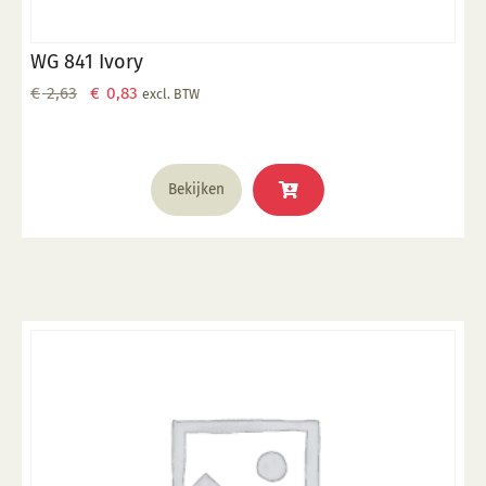
WG 841 Ivory
Oorspronkelijke
Huidige
€
2,63
€
0,83
excl. BTW
prijs
prijs
was:
is:
€ 2,63.
€ 0,83.
Bekijken