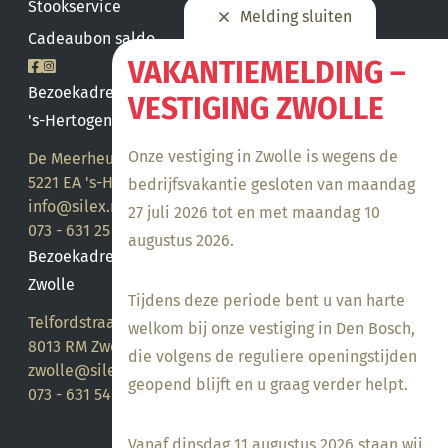
Stookservice
Melding sluiten
Cadeaubon saldo
VAKANTIEMELDING –
Bezoekadres
VESTIGING ZWOLLE
's-Hertogenbosch
Onze vestiging in Zwolle is wegens de
De Meerheuvel 21
5221 EA 's-Hertogenbosch
bedrijfsvakantie gesloten van maandag
info@silex.nl
27 juli 2026 tot en met maandag 10
073 - 631 25 28
augustus 2026.
Bezoekadres
Zwolle
Tijdens deze periode bent u van harte
Telfordstraat 14
welkom bij onze vestiging in Den Bosch,
8013 RM Zwolle
die volgens de reguliere openingstijden
zwolle@silex.nl
geopend blijft en u graag verder helpt.
073 - 631 54 05
Vanaf dinsdag 11 augustus 2026 staan wij