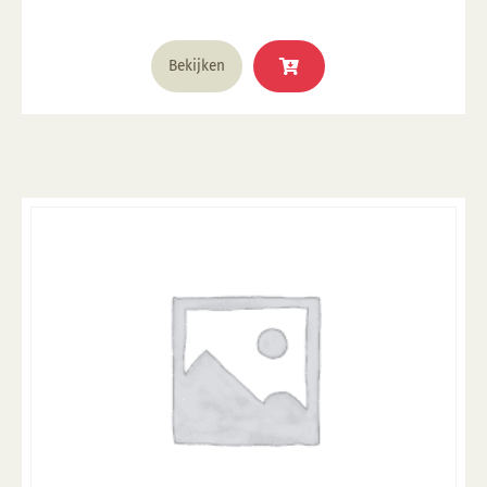
was:
is:
€ 2,63.
€ 0,83.
Bekijken