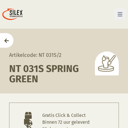
Open 
Home
—
Producten
—
Glazuren
—
NT 031S Spring Gr
Artikelcode: NT 031S/2
NT 031S SPRING
GREEN
Gratis Click & Collect
Binnen 72 uur geleverd