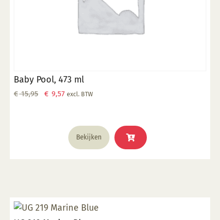
Baby Pool, 473 ml
Oorspronkelijke
Huidige
€
15,95
€
9,57
excl. BTW
prijs
prijs
was:
is:
€ 15,95.
€ 9,57.
Bekijken