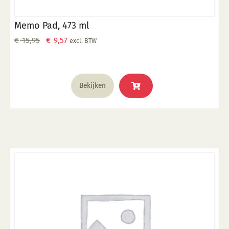
Memo Pad, 473 ml
Oorspronkelijke
Huidige
€
15,95
€
9,57
excl. BTW
prijs
prijs
was:
is:
€ 15,95.
€ 9,57.
Bekijken