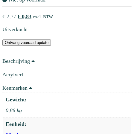
Oorspronkelijke
Huidige
€
2,77
€
0,83
excl. BTW
prijs
prijs
Uitverkocht
was:
is:
€ 2,77.
€ 0,83.
Ontvang voorraad update
Beschrijving
Acrylverf
Kenmerken
Gewicht:
0,86 kg
Eenheid: