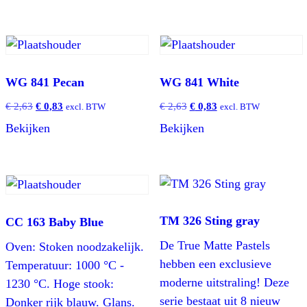
€ 2,63.
€ 0,83.
€ 2,63.
€ 0,83.
WG 841 Pecan
WG 841 White
Oorspronkelijke
Huidige
Oorspronkelijke
Huidige
€
2,63
€
0,83
€
2,63
€
0,83
excl. BTW
excl. BTW
prijs
prijs
prijs
prijs
Bekijken
Bekijken
was:
is:
was:
is:
€ 2,63.
€ 0,83.
€ 2,63.
€ 0,83.
TM 326 Sting gray
CC 163 Baby Blue
De True Matte Pastels
Oven: Stoken noodzakelijk.
hebben een exclusieve
Temperatuur: 1000 °C -
moderne uitstraling! Deze
1230 °C. Hoge stook:
serie bestaat uit 8 nieuw
Donker rijk blauw. Glans.