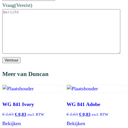
Vraag
(Vereist)
Verstuur
Meer van Duncan
WG 841 Ivory
WG 841 Adobe
Oorspronkelijke
Huidige
Oorspronkelijke
Huidige
€
2,63
€
0,83
€
2,63
€
0,83
excl. BTW
excl. BTW
prijs
prijs
prijs
prijs
Bekijken
Bekijken
was:
is:
was:
is: