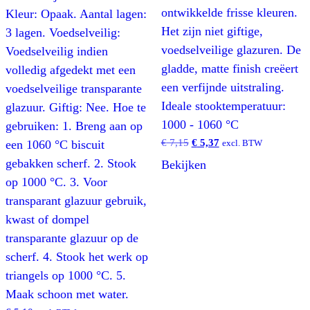
ontwikkelde frisse kleuren.
Kleur: Opaak. Aantal lagen:
Het zijn niet giftige,
3 lagen. Voedselveilig:
voedselveilige glazuren. De
Voedselveilig indien
gladde, matte finish creëert
volledig afgedekt met een
een verfijnde uitstraling.
voedselveilige transparante
Ideale stooktemperatuur:
glazuur. Giftig: Nee. Hoe te
1000 - 1060 °C
gebruiken: 1. Breng aan op
Oorspronkelijke
Huidige
€
7,15
€
5,37
een 1060 °C biscuit
excl. BTW
prijs
prijs
gebakken scherf. 2. Stook
Bekijken
was:
is:
op 1000 °C. 3. Voor
€ 7,15.
€ 5,37.
transparant glazuur gebruik,
kwast of dompel
transparante glazuur op de
scherf. 4. Stook het werk op
triangels op 1000 °C. 5.
Maak schoon met water.