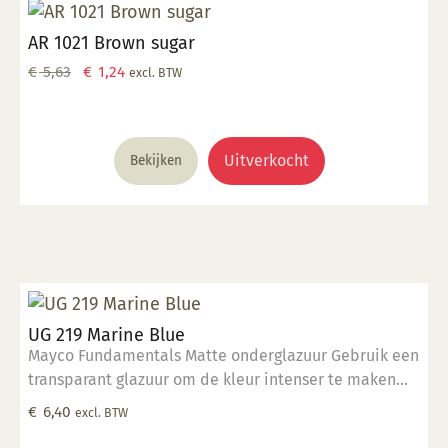
AR 1021 Brown sugar
Oorspronkelijke
Huidige
€
5,63
€
1,24
excl. BTW
prijs
prijs
was:
is:
€ 5,63.
€ 1,24.
Uitverkocht
Bekijken
UG 219 Marine Blue
Mayco Fundamentals Matte onderglazuur Gebruik een
transparant glazuur om de kleur intenser te maken
Geschikt voor gebruiksgoed mits er een transparant
€
6,40
excl. BTW
glazuur over aangebracht is Stookbereik 1000°C -