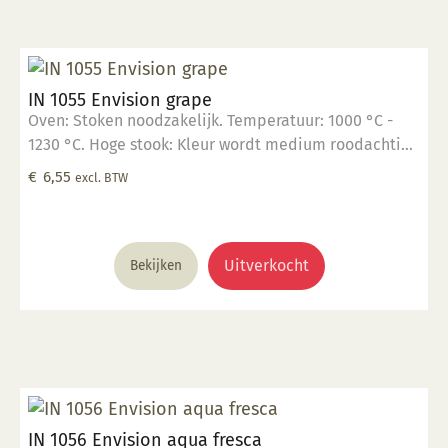
IN 1055 Envision grape
Oven: Stoken noodzakelijk. Temperatuur: 1000 °C -
1230 °C. Hoge stook: Kleur wordt medium roodachtig
blauw. Glanzend, semi transparant. Mogelijk ontstaan
€
6,55
excl. BTW
haarscheurtjes. Kleur: Transparant tot opaak. Aantal
lagen: 1-3 lagen. Voedselveilig: Voedselveilig indien
volledig afgedekt met een voedselveilige
transparante glazuur. Giftig: Nee. Hoe te gebruiken: 1.
Uitverkocht
Bekijken
Breng aan op een 1060 °C biscuit gebakken scherf. 2.
Stook op 1000 °C. 3. Voor transparant glazuur gebruik,
kwast of dompel transparante glazuur op de scherf. 4.
Stook het werk op triangels op 1000 °C. 5. Maak
schoon met water. Voor meer informatie: Klik hier
IN 1056 Envision aqua fresca