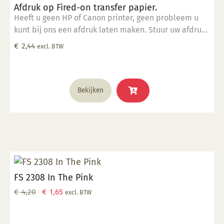
Afdruk op Fired-on transfer papier.
Heeft u geen HP of Canon printer, geen probleem u
kunt bij ons een afdruk laten maken. Stuur uw afdruk
in pdf formaat naar ons email adres en bestel dit
€
2,44
excl. BTW
product samen met SP 5905.
Bekijken
FS 2308 In The Pink
Oorspronkelijke
Huidige
€
4,20
€
1,65
excl. BTW
prijs
prijs
was:
is: