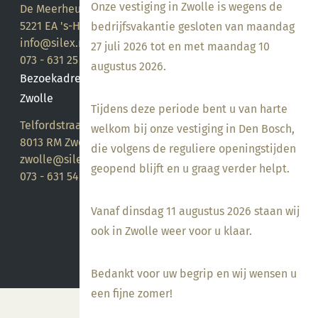
Onze vestiging in Zwolle is wegens de
De Meerheuvel 21
5221 EA 's-Hertogenbosch
bedrijfsvakantie gesloten van maandag
info@silex.nl
27 juli 2026 tot en met maandag 10
073 - 631 25 28
augustus 2026.
Bezoekadres
Zwolle
Tijdens deze periode bent u van harte
Telfordstraat 14
welkom bij onze vestiging in Den Bosch,
8013 RM Zwolle
die volgens de reguliere openingstijden
zwolle@silex.nl
geopend blijft en u graag verder helpt.
073 - 631 54 05
Vanaf dinsdag 11 augustus 2026 staan wij
ook in Zwolle weer voor u klaar.
Bedankt voor uw begrip en wij wensen u
een fijne zomer!