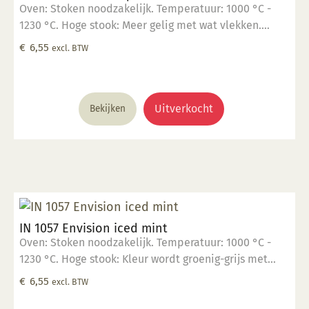
Oven: Stoken noodzakelijk. Temperatuur: 1000 °C -
1230 °C. Hoge stook: Meer gelig met wat vlekken.
Glanzend, semi-opaak. Kleur: Transparant tot opaak.
€
6,55
excl. BTW
Aantal lagen: 1-3 lagen. Voedselveilig: Voedselveilig
indien volledig afgedekt met een voedselveilige
transparante glazuur. Giftig: Nee. Hoe te gebruiken: 1.
Breng aan op een 1060 °C biscuit gebakken scherf. 2.
Uitverkocht
Bekijken
Stook op 1000 °C. 3. Voor transparant glazuur gebruik,
kwast of dompel transparante glazuur op de scherf. 4.
Stook het werk op triangels op 1000 °C. 5. Maak
schoon met water. Voor meer informatie: Klik hier
IN 1057 Envision iced mint
Oven: Stoken noodzakelijk. Temperatuur: 1000 °C -
1230 °C. Hoge stook: Kleur wordt groenig-grijs met
vlekken waar het dik is aangebracht. Glanzend,
€
6,55
excl. BTW
opaak. Kleur: Transparant tot opaak. Aantal lagen: 1-3
lagen. Voedselveilig: Voedselveilig indien volledig