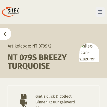
Open 
Home
—
Producten
—
Glazuren
—
NT 079S Breezy Tu
Artikelcode: NT 079S/2
NT 079S BREEZY
TURQUOISE
Gratis Click & Collect
Binnen 72 uur geleverd