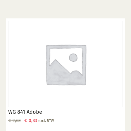
op triangels op 1000 °C. 5. Maak schoon met water.
WG 841 Adobe
Oorspronkelijke
Huidige
€
2,63
€
0,83
excl. BTW
prijs
prijs