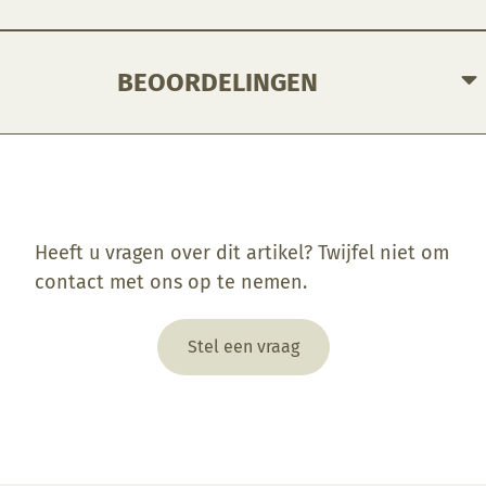
BEOORDELINGEN
Enkel ingelogde klanten die dit product gekocht hebben, kunnen een beoordeling schrijven.
Heeft u vragen over dit artikel? Twijfel niet om
contact met ons op te nemen.
Stel een vraag