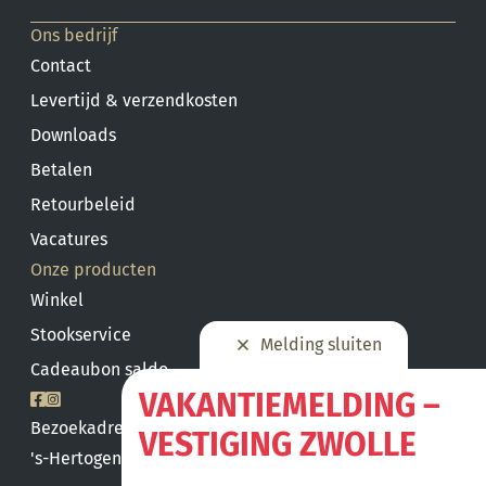
Ons bedrijf
Contact
Levertijd & verzendkosten
Downloads
Betalen
Retourbeleid
Vacatures
Onze producten
Winkel
Stookservice
Melding sluiten
Cadeaubon saldo
VAKANTIEMELDING –
Bezoekadres
VESTIGING ZWOLLE
's-Hertogenbosch