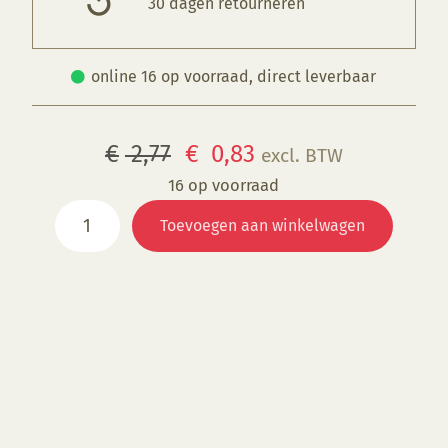
30 dagen retourneren
online 16 op voorraad, direct leverbaar
Oorspronkelijke
Huidige
€
2,77
€
0,83
excl. BTW
prijs
prijs
16 op voorraad
NT
was:
is:
Toevoegen aan winkelwagen
079S
€ 2,77.
€ 0,83.
Breezy
Turquoise
aantal