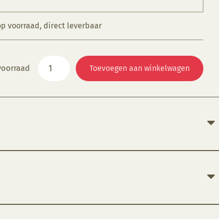
op voorraad, direct leverbaar
NT
voorraad
Toevoegen aan winkelwagen
086S
Tangerine
aantal