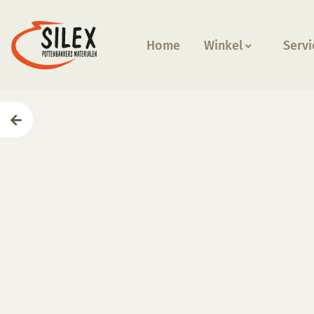
Home
Winkel
Servi
Home
—
Producten
—
Glazuren
—
NT 086S Tangerin