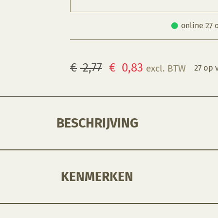
online 27 
Oorspronkelijke
Huidige
€
2,77
€
0,83
excl. BTW
27 op 
prijs
prijs
was:
is:
€ 2,77.
€ 0,83.
BESCHRIJVING
KENMERKEN