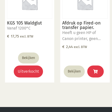
KGS 105 Waldglut
Afdruk op Fired-on
transfer papier.
Vanaf 1200°C
Heeft u geen HP of
€
17,75
excl. BTW
Canon printer, geen
probleem u kunt bij ons
€
2,44
excl. BTW
een afdruk laten maken.
Stuur uw afdruk in pdf
Bekijken
formaat naar ons email
adres en bestel dit
Uitverkocht
Bekijken
product samen met SP
5905.