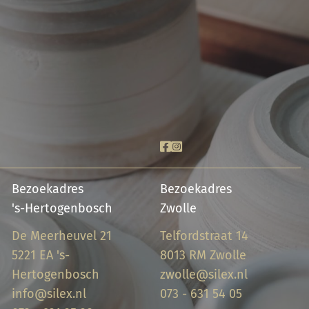
Bezoekadres
Bezoekadres
's-Hertogenbosch
Zwolle
De Meerheuvel 21
Telfordstraat 14
5221 EA 's-
8013 RM Zwolle
Hertogenbosch
zwolle@silex.nl
info@silex.nl
073 - 631 54 05