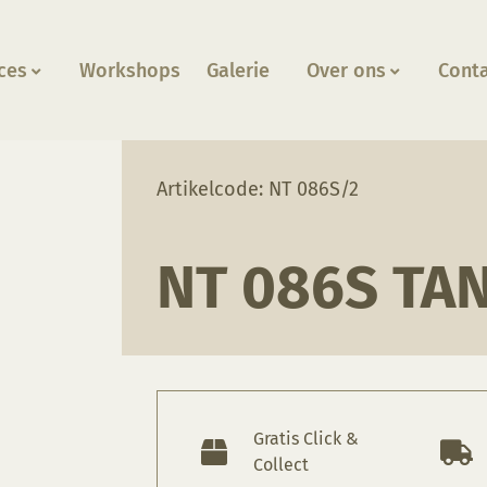
ces
Workshops
Galerie
Over ons
Cont
e
Artikelcode: NT 086S/2
NT 086S TA
Gratis Click &
Collect