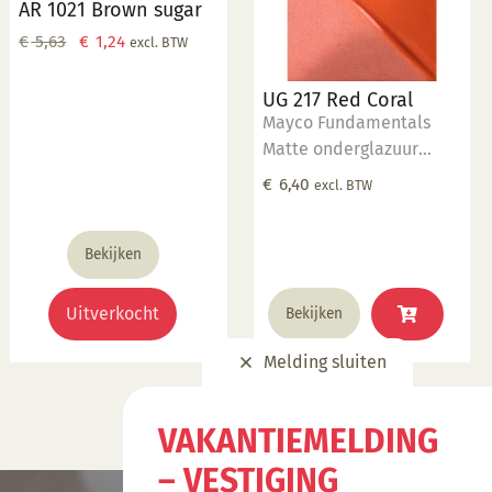
AR 1021 Brown sugar
Oorspronkelijke
Huidige
€
5,63
€
1,24
excl. BTW
prijs
prijs
was:
is:
UG 217 Red Coral
€ 5,63.
€ 1,24.
Mayco Fundamentals
Matte onderglazuur
Gebruik een transparant
€
6,40
excl. BTW
glazuur om de kleur
intenser te maken
Geschikt voor
Bekijken
gebruiksgoed mits er
een transparant glazuur
Uitverkocht
Bekijken
over aangebracht is
Stookbereik 1000°C -
Melding sluiten
1285°C
VAKANTIEMELDING
– VESTIGING