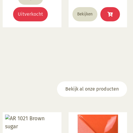
Voedselveilig indien
volledig afgedekt met
Uitverkocht
Bekijken
een voedselveilige
transparante glazuur.
Giftig: Nee. Hoe te
gebruiken: 1. Breng aan
op een 1060 °C biscuit
gebakken scherf. 2.
Stook op 1000 °C. 3. Voor
transparant glazuur
gebruik, kwast of
dompel transparante
glazuur op de scherf. 4.
Bekijk al onze producten
Stook het werk op
triangels op 1000 °C. 5.
Maak schoon met water.
Voor meer informatie:
Klik hier