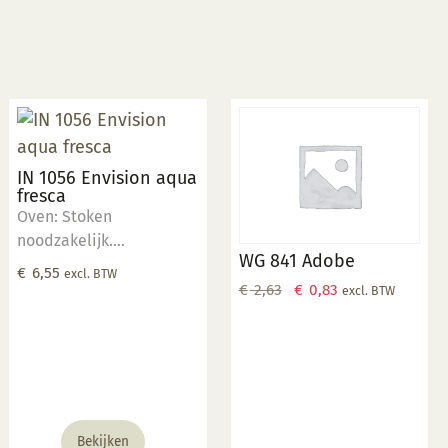
IN 1056 Envision aqua
fresca
Oven: Stoken
noodzakelijk.
WG 841 Adobe
Temperatuur: 1000 °C -
€
6,55
excl. BTW
1230 °C. Hoge stook:
Oorspronkelijke
Huidige
€
2,63
€
0,83
excl. BTW
Meer gelig met wat
prijs
prijs
vlekken. Glanzend, semi-
was:
is:
opaak. Kleur:
€ 2,63.
€ 0,83.
Transparant tot opaak.
Aantal lagen: 1-3 lagen.
Voedselveilig:
Bekijken