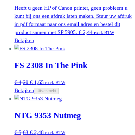
Heeft u geen HP of Canon printer, geen probleem u
kunt bij ons een afdruk laten maken. Stuur uw afdruk
in pdf formaat naar ons email adres en bestel dit
product samen met SP 5905.
€
2,44
excl. BTW
Bekijken
FS 2308 In The Pink
Oorspronkelijke
Huidige
€
4,20
€
1,65
excl. BTW
prijs
prijs
Bekijken
Uitverkocht
was:
is:
€ 4,20.
€ 1,65.
NTG 9353 Nutmeg
Oorspronkelijke
Huidige
€
5,63
€
2,48
excl. BTW