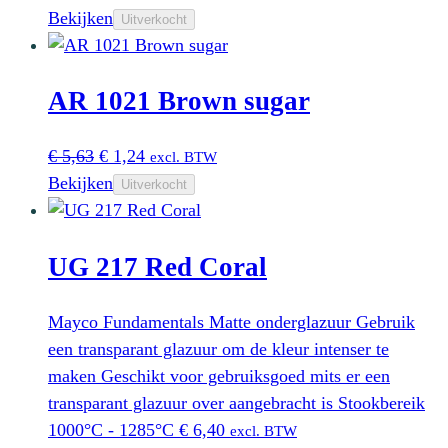
prijs
prijs
Bekijken
Uitverkocht
was:
is:
€ 5,63.
€ 2,48.
AR 1021 Brown sugar
Oorspronkelijke
Huidige
€
5,63
€
1,24
excl. BTW
prijs
prijs
Bekijken
Uitverkocht
was:
is:
€ 5,63.
€ 1,24.
UG 217 Red Coral
Mayco Fundamentals Matte onderglazuur Gebruik
een transparant glazuur om de kleur intenser te
maken Geschikt voor gebruiksgoed mits er een
transparant glazuur over aangebracht is Stookbereik
1000°C - 1285°C
€
6,40
excl. BTW