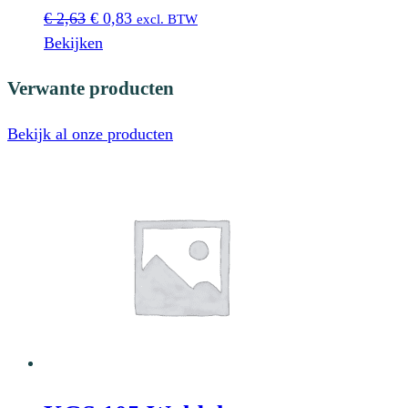
Oorspronkelijke
Huidige
€
2,63
€
0,83
excl. BTW
prijs
prijs
Bekijken
was:
is:
Verwante producten
€ 2,63.
€ 0,83.
Bekijk al onze producten