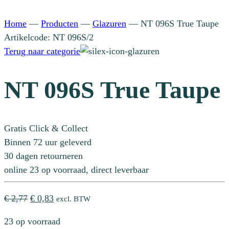
Home
—
Producten
—
Glazuren
—
NT 096S True Taupe
Artikelcode: NT 096S/2
Terug naar categorie
NT 096S True Taupe
Gratis Click & Collect
Binnen 72 uur geleverd
30 dagen retourneren
online 23 op voorraad, direct leverbaar
Oorspronkelijke
Huidige
€
2,77
€
0,83
excl. BTW
prijs
prijs
23 op voorraad
was:
is: