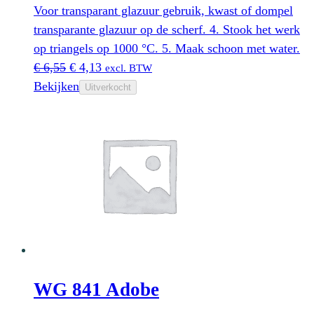
Voor transparant glazuur gebruik, kwast of dompel
transparante glazuur op de scherf. 4. Stook het werk
op triangels op 1000 °C. 5. Maak schoon met water.
Oorspronkelijke
Huidige
€
6,55
€
4,13
excl. BTW
prijs
prijs
Bekijken
Uitverkocht
was:
is:
€ 6,55.
€ 4,13.
WG 841 Adobe