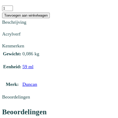
€ 2,77.
€ 0,83.
NT
096S
Toevoegen aan winkelwagen
True
Beschrijving
Taupe
Acrylverf
aantal
Kenmerken
Gewicht:
0,086 kg
Eenheid:
59 ml
Merk:
Duncan
Beoordelingen
Beoordelingen