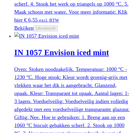
scherf. 4. Stook het werk op triangels op 1000 °C. 5.
Maak schoon met water. Voor meer informatie: Klik
hier
€
6,55
excl. BTW
Bekijken
Uitverkocht
IN 1057 Envision iced mint
Oven: Stoken noodzakelijk. Temperatuur: 1000 °C -
1230 °C. Hoge stook: Kleur wordt groenig-grijs met
vlekken waar het dik is aangebracht. Glanzend,
opaak. Kleur: Transparant tot opaak. Aantal lagen: 1-
3 lagen. Voedselveilig: Voedselveilig indien volledig
afgedekt met een voedselveilige transparante glazuur.
Giftig: Nee. Hoe te gebruiken: 1. Breng aan op een
1060 °C biscuit gebakken scherf. 2. Stook op 1000