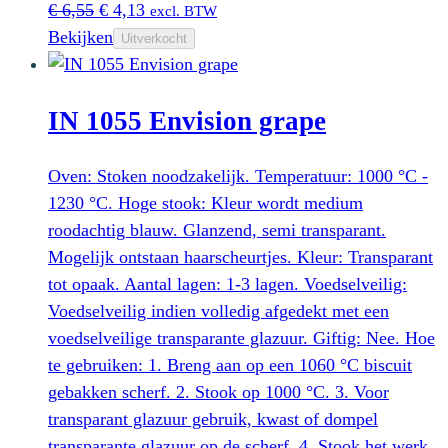
Oorspronkelijke
Huidige
€
6,55
€
4,13
excl. BTW
prijs
prijs
Bekijken
Uitverkocht
was:
is:
€ 6,55.
€ 4,13.
IN 1055 Envision grape
Oven: Stoken noodzakelijk. Temperatuur: 1000 °C -
1230 °C. Hoge stook: Kleur wordt medium
roodachtig blauw. Glanzend, semi transparant.
Mogelijk ontstaan haarscheurtjes. Kleur: Transparant
tot opaak. Aantal lagen: 1-3 lagen. Voedselveilig:
Voedselveilig indien volledig afgedekt met een
voedselveilige transparante glazuur. Giftig: Nee. Hoe
te gebruiken: 1. Breng aan op een 1060 °C biscuit
gebakken scherf. 2. Stook op 1000 °C. 3. Voor
transparant glazuur gebruik, kwast of dompel
transparante glazuur op de scherf. 4. Stook het werk