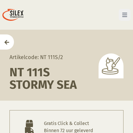
Open 
Home
—
Producten
—
Glazuren
—
NT 111S Stormy Se
Artikelcode: NT 111S/2
NT 111S
STORMY SEA
Gratis Click & Collect
Binnen 72 uur geleverd