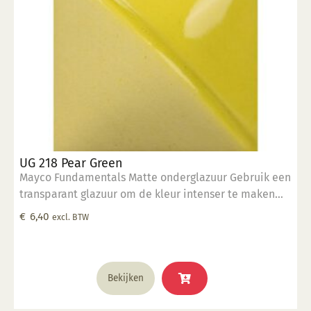
UG 218 Pear Green
Mayco Fundamentals Matte onderglazuur Gebruik een
transparant glazuur om de kleur intenser te maken
Geschikt voor gebruiksgoed mits er een transparant
€
6,40
excl. BTW
glazuur over aangebracht is Stookbereik 1000°C -
1285°C
Bekijken