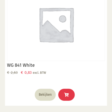
WG 841 White
Oorspronkelijke
Huidige
€
2,63
€
0,83
excl. BTW
prijs
prijs
was:
is:
€ 2,63.
€ 0,83.
Bekijken