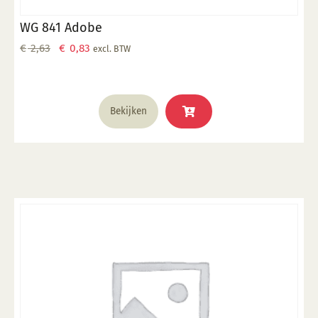
WG 841 Adobe
Oorspronkelijke
Huidige
€
2,63
€
0,83
excl. BTW
prijs
prijs
was:
is:
€ 2,63.
€ 0,83.
Bekijken