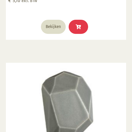
€
5,10
excl. BTW
Voedselveilig indien volledig afgedekt met een
voedselveilige transparante glazuur. Giftig: Nee. Hoe
te gebruiken: 1. Breng aan op een 1060 °C biscuit
gebakken scherf. 2. Stook op 1000 °C. 3. Voor
Bekijken
transparant glazuur gebruik, kwast of dompel
transparante glazuur op de scherf. 4. Stook het werk
op triangels op 1000 °C. 5. Maak schoon met water.