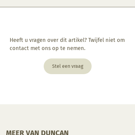
Enkel ingelogde klanten die dit product gekocht hebben, kunnen een beoordeling schrijven.
Heeft u vragen over dit artikel? Twijfel niet om
contact met ons op te nemen.
Stel een vraag
MEER VAN DUNCAN