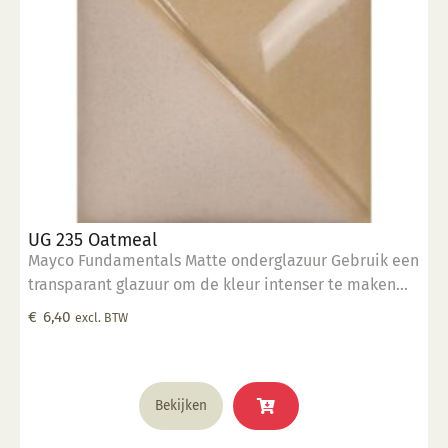
UG 235 Oatmeal
Mayco Fundamentals Matte onderglazuur Gebruik een
transparant glazuur om de kleur intenser te maken
Geschikt voor gebruiksgoed mits er een transparant
€
6,40
excl. BTW
glazuur over aangebracht is Stookbereik 1000°C -
1285°C
Bekijken