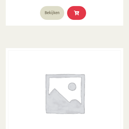
was:
is:
€ 2,63.
€ 0,83.
Bekijken