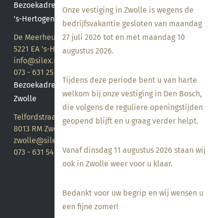
Bezoekadres
Onze vestiging in Zwolle is wegens de
's-Hertogenbosch
bedrijfsvakantie gesloten van maandag
27 juli 2026 tot en met maandag 10
De Meerheuvel 21
5221 EA 's-Hertogenbosch
augustus 2026.
info@silex.nl
073 - 631 25 28
Tijdens deze periode bent u van harte
Bezoekadres
welkom bij onze vestiging in Den Bosch,
Zwolle
die volgens de reguliere openingstijden
Telfordstraat 14
geopend blijft en u graag verder helpt.
8013 RM Zwolle
zwolle@silex.nl
Vanaf dinsdag 11 augustus 2026 staan wij
073 - 631 54 05
ook in Zwolle weer voor u klaar.
Bedankt voor uw begrip en wij wensen u
een fijne zomer!