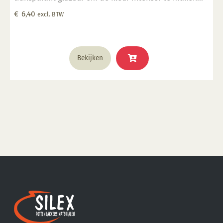
Geschikt voor gebruiksgoed mits er een transparant
€
6,40
excl. BTW
glazuur over aangebracht is Stookbereik 1000°C -
1285°C
Bekijken