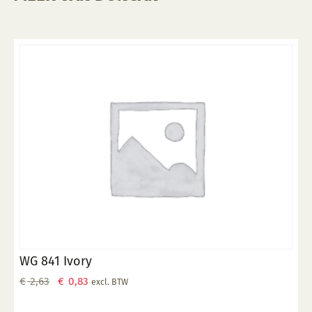
WG 841 Ivory
Oorspronkelijke
Huidige
€
2,63
€
0,83
excl. BTW
prijs
prijs