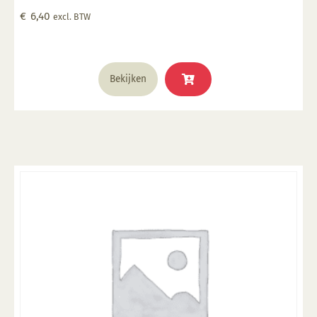
Geschikt voor gebruiksgoed mits er een transparant
€
6,40
excl. BTW
glazuur over aangebracht is Stookbereik 1000°C -
1285°C
Bekijken