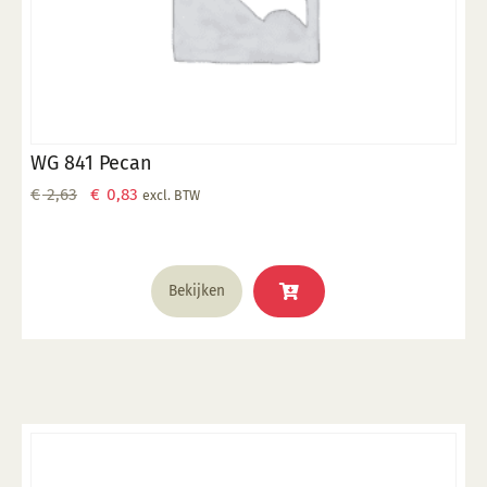
WG 841 Pecan
Oorspronkelijke
Huidige
€
2,63
€
0,83
excl. BTW
prijs
prijs
was:
is:
€ 2,63.
€ 0,83.
Bekijken