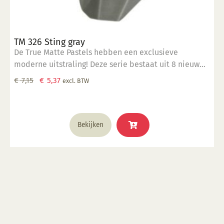
TM 326 Sting gray
De True Matte Pastels hebben een exclusieve
moderne uitstraling! Deze serie bestaat uit 8 nieuw
ontwikkelde frisse kleuren. Het zijn niet giftige,
Oorspronkelijke
Huidige
€
7,15
€
5,37
excl. BTW
voedselveilige glazuren. De gladde, matte finish
prijs
prijs
creëert een verfijnde uitstraling. Ideale
was:
is:
stooktemperatuur: 1000 - 1060 °C
€ 7,15.
€ 5,37.
Bekijken