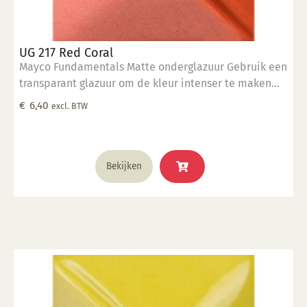
UG 217 Red Coral
Mayco Fundamentals Matte onderglazuur Gebruik een
transparant glazuur om de kleur intenser te maken
Geschikt voor gebruiksgoed mits er een transparant
€
6,40
excl. BTW
glazuur over aangebracht is Stookbereik 1000°C -
1285°C
Bekijken