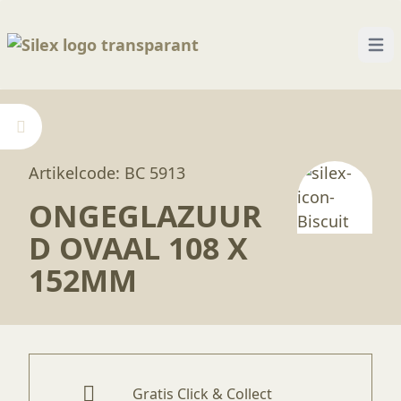
Open
Home
—
Producten
—
Biscuits
—
Ongeglazuurd o
Artikelcode: BC 5913
ONGEGLAZUUR
D OVAAL 108 X
152MM
Gratis Click & Collect