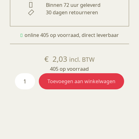
Binnen 72 uur geleverd
30 dagen retourneren
online 405 op voorraad, direct leverbaar
€
2,03
incl. BTW
405 op voorraad
Ongeglazuurd
Toevoegen aan winkelwagen
ovaal
108
x
152mm
aantal