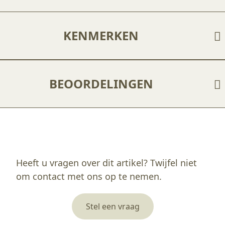
KENMERKEN
BEOORDELINGEN
Enkel ingelogde klanten die dit product gekocht hebben, kunnen een beoordeling schrijven.
Heeft u vragen over dit artikel? Twijfel niet
om contact met ons op te nemen.
Stel een vraag