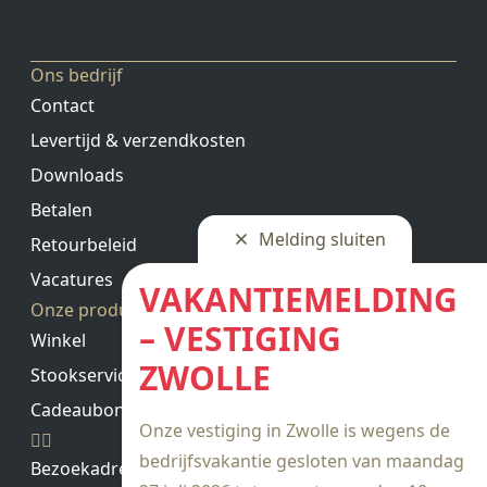
Ons bedrijf
Contact
Levertijd & verzendkosten
Downloads
Betalen
Melding sluiten
Retourbeleid
Vacatures
VAKANTIEMELDING
Onze producten
– VESTIGING
Winkel
ZWOLLE
Stookservice
Cadeaubon saldo
Onze vestiging in Zwolle is wegens de
bedrijfsvakantie gesloten van maandag
Bezoekadres