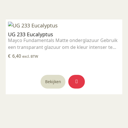
UG 233 Eucalyptus
Mayco Fundamentals Matte onderglazuur Gebruik
een transparant glazuur om de kleur intenser te
maken Geschikt voor gebruiksgoed mits er een
€
6,40
excl. BTW
transparant glazuur over aangebracht is
Stookbereik 1000°C - 1285°C
Bekijken