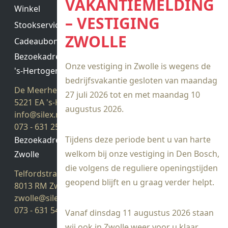
VAKANTIEMELDING
Winkel
– VESTIGING
Stookservice
ZWOLLE
Cadeaubon saldo
Bezoekadres
Onze vestiging in Zwolle is wegens de
's-Hertogenbosch
bedrijfsvakantie gesloten van maandag
De Meerheuvel 21
27 juli 2026 tot en met maandag 10
5221 EA 's-Hertogenbosch
augustus 2026.
info@silex.nl
073 - 631 25 28
Tijdens deze periode bent u van harte
Bezoekadres
welkom bij onze vestiging in Den Bosch,
Zwolle
die volgens de reguliere openingstijden
Telfordstraat 14
geopend blijft en u graag verder helpt.
8013 RM Zwolle
zwolle@silex.nl
073 - 631 54 05
Vanaf dinsdag 11 augustus 2026 staan
wij ook in Zwolle weer voor u klaar.