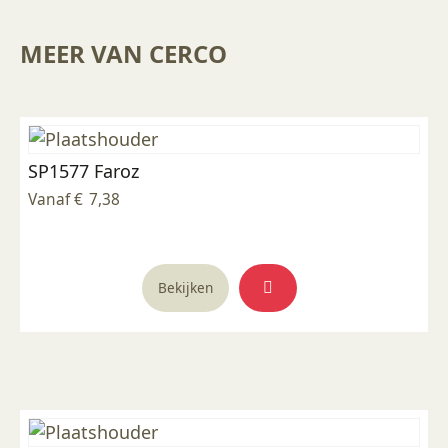
MEER VAN CERCO
SP1577 Faroz
Vanaf
€
7,38
Dit
Bekijken
product
heeft
meerdere
variaties.
Deze
optie
kan