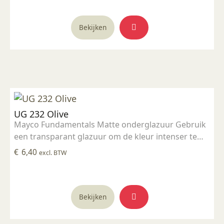
Stookbereik 1000°C - 1285°C
Bekijken
UG 232 Olive
Mayco Fundamentals Matte onderglazuur Gebruik
een transparant glazuur om de kleur intenser te
maken Geschikt voor gebruiksgoed mits er een
€
6,40
excl. BTW
transparant glazuur over aangebracht is
Stookbereik 1000°C - 1285°C
Bekijken