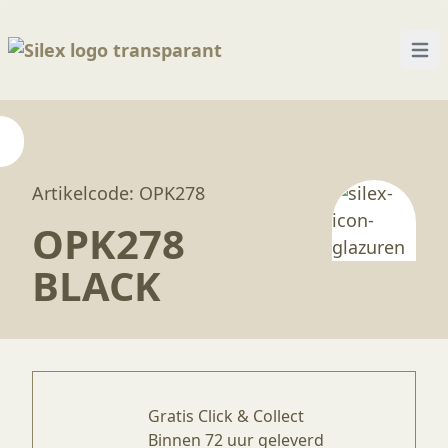
Open
Home
—
Producten
—
Glazuren
—
OPK278 Black
Artikelcode: OPK278
OPK278
BLACK
Gratis Click & Collect
Binnen 72 uur geleverd