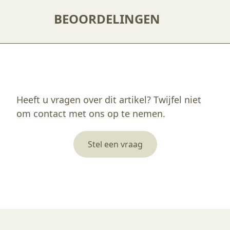
BEOORDELINGEN
Enkel ingelogde klanten die dit product gekocht hebben, kunnen een beoordeling schrijven.
Heeft u vragen over dit artikel? Twijfel niet
om contact met ons op te nemen.
Stel een vraag