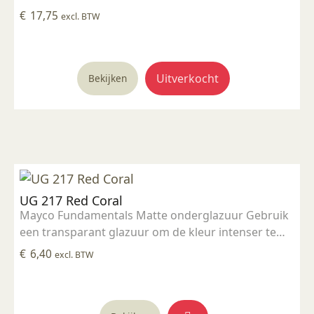
€
17,75
excl. BTW
Uitverkocht
Bekijken
UG 217 Red Coral
Mayco Fundamentals Matte onderglazuur Gebruik
een transparant glazuur om de kleur intenser te
maken Geschikt voor gebruiksgoed mits er een
€
6,40
excl. BTW
transparant glazuur over aangebracht is
Stookbereik 1000°C - 1285°C