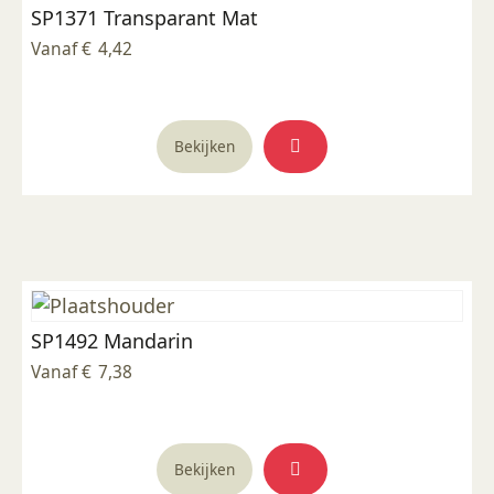
SP1371 Transparant Mat
gekozen
worden
Vanaf
€
4,42
op
de
productpagina
Dit
Bekijken
product
heeft
meerdere
variaties.
Deze
optie
kan
SP1492 Mandarin
gekozen
worden
Vanaf
€
7,38
op
de
productpagina
Dit
Bekijken
product