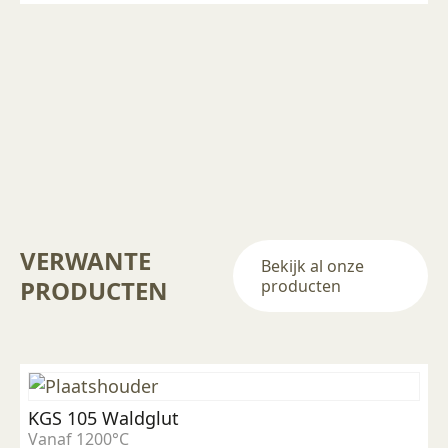
meerdere
variaties.
Deze
optie
kan
gekozen
worden
op
de
productpagina
VERWANTE
Bekijk al onze
PRODUCTEN
producten
KGS 105 Waldglut
Vanaf 1200°C