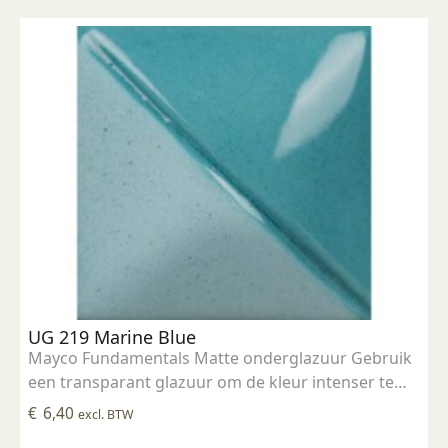
UG 219 Marine Blue
Mayco Fundamentals Matte onderglazuur Gebruik
een transparant glazuur om de kleur intenser te
maken Geschikt voor gebruiksgoed mits er een
€
6,40
excl. BTW
transparant glazuur over aangebracht is