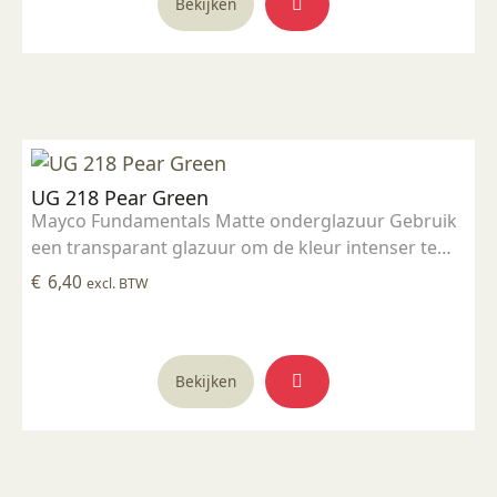
Bekijken
UG 218 Pear Green
Mayco Fundamentals Matte onderglazuur Gebruik
een transparant glazuur om de kleur intenser te
maken Geschikt voor gebruiksgoed mits er een
€
6,40
excl. BTW
transparant glazuur over aangebracht is
Stookbereik 1000°C - 1285°C
Bekijken