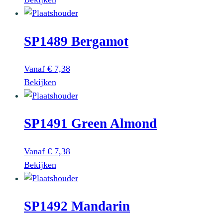
product
heeft
SP1489 Bergamot
meerdere
variaties.
Deze
Vanaf
€
7,38
optie
Dit
Bekijken
kan
product
gekozen
heeft
worden
SP1491 Green Almond
meerdere
op
variaties.
de
Deze
Vanaf
€
7,38
productpagina
optie
Dit
Bekijken
kan
product
gekozen
heeft
worden
SP1492 Mandarin
meerdere
op
variaties.