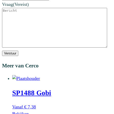
Vraag
(Vereist)
Verstuur
Meer van Cerco
SP1488 Gobi
Vanaf
€
7,38
Dit
Bekijken