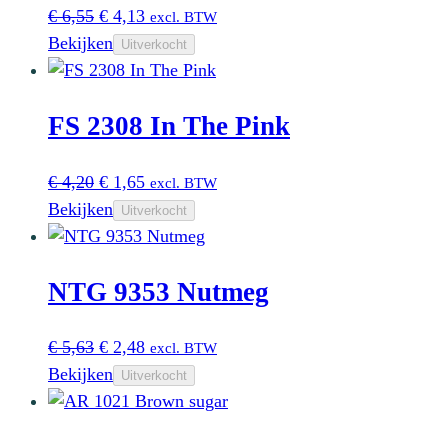
Oorspronkelijke
Huidige
€
6,55
€
4,13
excl. BTW
prijs
prijs
Bekijken
Uitverkocht
was:
is:
€ 6,55.
€ 4,13.
FS 2308 In The Pink
Oorspronkelijke
Huidige
€
4,20
€
1,65
excl. BTW
prijs
prijs
Bekijken
Uitverkocht
was:
is:
€ 4,20.
€ 1,65.
NTG 9353 Nutmeg
Oorspronkelijke
Huidige
€
5,63
€
2,48
excl. BTW
prijs
prijs
Bekijken
Uitverkocht
was:
is:
€ 5,63.
€ 2,48.