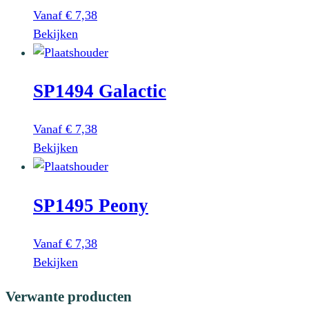
de
Deze
Vanaf
€
7,38
productpagina
optie
Dit
Bekijken
kan
product
gekozen
heeft
worden
SP1494 Galactic
meerdere
op
variaties.
de
Deze
Vanaf
€
7,38
productpagina
optie
Dit
Bekijken
kan
product
gekozen
heeft
worden
SP1495 Peony
meerdere
op
variaties.
de
Deze
Vanaf
€
7,38
productpagina
optie
Dit
Bekijken
kan
product
Verwante producten
gekozen
heeft