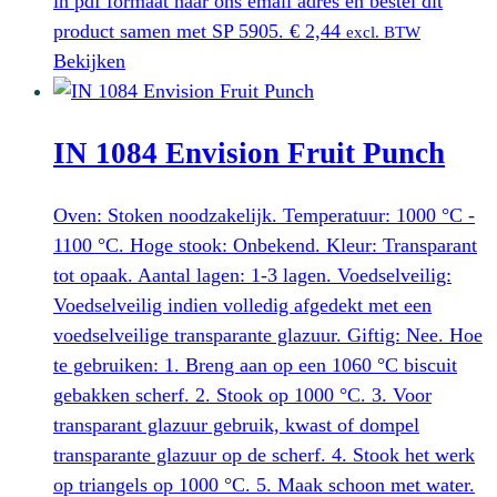
in pdf formaat naar ons email adres en bestel dit
product samen met SP 5905.
€
2,44
excl. BTW
Bekijken
IN 1084 Envision Fruit Punch
Oven: Stoken noodzakelijk. Temperatuur: 1000 °C -
1100 °C. Hoge stook: Onbekend. Kleur: Transparant
tot opaak. Aantal lagen: 1-3 lagen. Voedselveilig:
Voedselveilig indien volledig afgedekt met een
voedselveilige transparante glazuur. Giftig: Nee. Hoe
te gebruiken: 1. Breng aan op een 1060 °C biscuit
gebakken scherf. 2. Stook op 1000 °C. 3. Voor
transparant glazuur gebruik, kwast of dompel
transparante glazuur op de scherf. 4. Stook het werk
op triangels op 1000 °C. 5. Maak schoon met water.