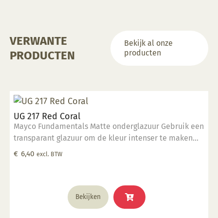
VERWANTE
Bekijk al onze
producten
PRODUCTEN
UG 217 Red Coral
Mayco Fundamentals Matte onderglazuur Gebruik een
transparant glazuur om de kleur intenser te maken
Geschikt voor gebruiksgoed mits er een transparant
€
6,40
excl. BTW
glazuur over aangebracht is Stookbereik 1000°C -
1285°C
Bekijken