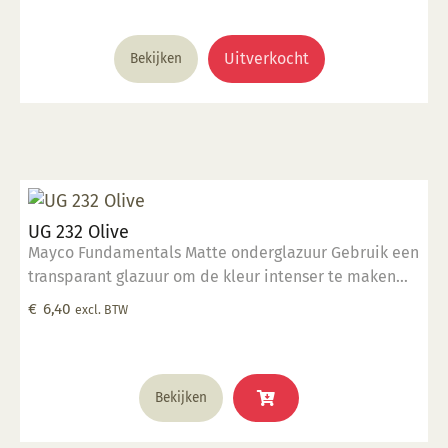
Uitverkocht
Bekijken
UG 232 Olive
Mayco Fundamentals Matte onderglazuur Gebruik een
transparant glazuur om de kleur intenser te maken
Geschikt voor gebruiksgoed mits er een transparant
€
6,40
excl. BTW
glazuur over aangebracht is Stookbereik 1000°C -
1285°C
Bekijken