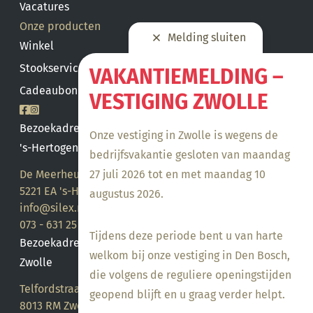
Vacatures
Onze producten
Melding sluiten
Winkel
Stookservice
VAKANTIEMELDING –
Cadeaubon saldo
VESTIGING ZWOLLE
Bezoekadres
Onze vestiging in Zwolle is wegens de
's-Hertogenbosch
bedrijfsvakantie gesloten van maandag
27 juli 2026 tot en met maandag 10
De Meerheuvel 21
5221 EA 's-Hertogenbosch
augustus 2026.
info@silex.nl
073 - 631 25 28
Tijdens deze periode bent u van harte
Bezoekadres
welkom bij onze vestiging in Den Bosch,
Zwolle
die volgens de reguliere openingstijden
Telfordstraat 14
geopend blijft en u graag verder helpt.
8013 RM Zwolle