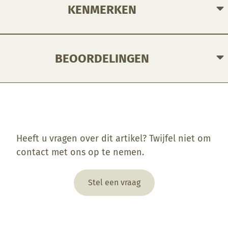
KENMERKEN
BEOORDELINGEN
Enkel ingelogde klanten die dit product gekocht hebben, kunnen een beoordeling schrijven.
Heeft u vragen over dit artikel? Twijfel niet om
contact met ons op te nemen.
Stel een vraag