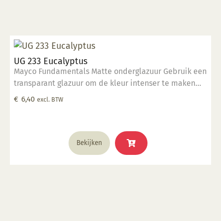
UG 233 Eucalyptus
Mayco Fundamentals Matte onderglazuur Gebruik een
transparant glazuur om de kleur intenser te maken
Geschikt voor gebruiksgoed mits er een transparant
€
6,40
excl. BTW
glazuur over aangebracht is Stookbereik 1000°C -
1285°C
Bekijken