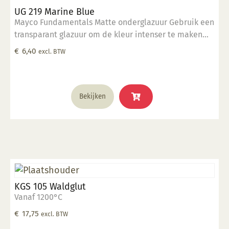
UG 219 Marine Blue
Mayco Fundamentals Matte onderglazuur Gebruik een
transparant glazuur om de kleur intenser te maken
Geschikt voor gebruiksgoed mits er een transparant
€
6,40
excl. BTW
glazuur over aangebracht is Stookbereik 1000°C -
1285°C
Bekijken
KGS 105 Waldglut
Vanaf 1200°C
€
17,75
excl. BTW