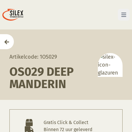
Open 
Home
—
Producten
—
Glazuren
—
OS029 Deep Mand
Artikelcode: 1OS029
OS029 DEEP
MANDERIN
Gratis Click & Collect
Binnen 72 uur geleverd