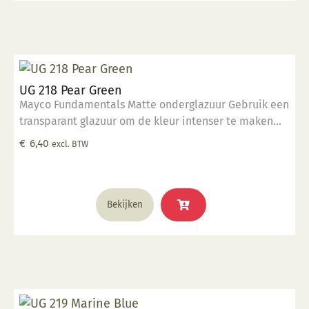
UG 218 Pear Green
Mayco Fundamentals Matte onderglazuur Gebruik een
transparant glazuur om de kleur intenser te maken
Geschikt voor gebruiksgoed mits er een transparant
€
6,40
excl. BTW
glazuur over aangebracht is Stookbereik 1000°C -
1285°C
Bekijken