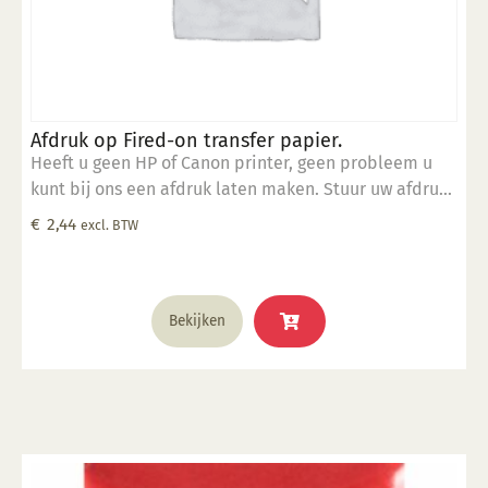
Afdruk op Fired-on transfer papier.
Heeft u geen HP of Canon printer, geen probleem u
kunt bij ons een afdruk laten maken. Stuur uw afdruk
in pdf formaat naar ons email adres en bestel dit
€
2,44
excl. BTW
product samen met SP 5905.
Bekijken