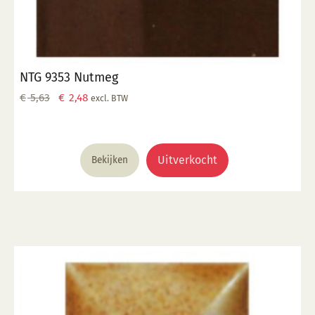
NTG 9353 Nutmeg
Oorspronkelijke
Huidige
€
5,63
€
2,48
excl. BTW
prijs
prijs
was:
is:
€ 5,63.
€ 2,48.
Uitverkocht
Bekijken