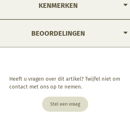
KENMERKEN
BEOORDELINGEN
Enkel ingelogde klanten die dit product gekocht hebben, kunnen een beoordeling schrijven.
Heeft u vragen over dit artikel? Twijfel niet om
contact met ons op te nemen.
Stel een vraag