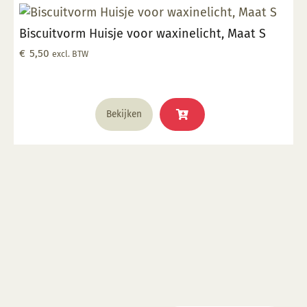
optie
kan
Biscuitvorm Huisje voor waxinelicht, Maat S
gekozen
worden
€
5,50
excl. BTW
op
de
productpagina
Bekijken