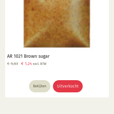
AR 1021 Brown sugar
Oorspronkelijke
Huidige
€
5,63
€
1,24
excl. BTW
prijs
prijs
was:
is:
€ 5,63.
€ 1,24.
Uitverkocht
Bekijken