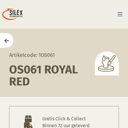
Open 
Home
—
Producten
—
Glazuren
—
OS061 Royal Red
Artikelcode: 1OS061
OS061 ROYAL
RED
Gratis Click & Collect
Binnen 72 uur geleverd