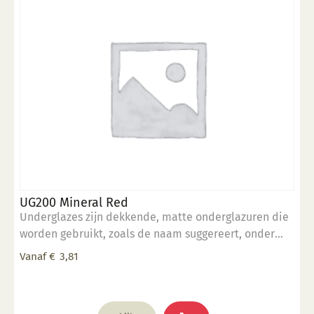
UG200 Mineral Red
Underglazes zijn dekkende, matte onderglazuren die
worden gebruikt, zoals de naam suggereert, onder
een transparant glazuur (mat of glans). Onderglazuur
Vanaf
€
3,81
kan gebruikt worden voor decoratieve doeleinden
waarbij een dekkend karakter gewenst is. Deze
onderglazuren zijn makkelijk aan te brengen en
Dit