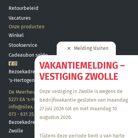
Retourbeleid
Vacatures
Onze producten
Winkel
Stookservice
Melding sluiten
Cadeaubon saldo
VAKANTIEMELDING –
Bezoekadres
VESTIGING ZWOLLE
's-Hertogenbosch
Onze vestiging in Zwolle is wegens de
De Meerheuvel 21
5221 EA 's-Hertogenbosch
bedrijfsvakantie gesloten van maandag
info@silex.nl
27 juli 2026 tot en met maandag 10
073 - 631 25 28
augustus 2026.
Bezoekadres
Zwolle
Tijdens deze periode bent u van harte