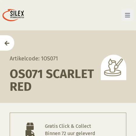
Open 
Home
—
Producten
—
Glazuren
—
OS071 Scarlet Red
Artikelcode: 1OS071
OS071 SCARLET
RED
Gratis Click & Collect
Binnen 72 uur geleverd