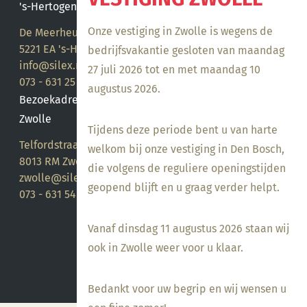
's-Hertogenbosch
Onze vestiging in Zwolle is wegens de
De Meerheuvel 21
5221 EA 's-Hertogenbosch
bedrijfsvakantie gesloten van maandag
info@silex.nl
27 juli 2026 tot en met maandag 10
073 - 631 25 28
augustus 2026.
Bezoekadres
Zwolle
Tijdens deze periode bent u van harte
Telfordstraat 14
welkom bij onze vestiging in Den Bosch,
8013 RM Zwolle
die volgens de reguliere openingstijden
zwolle@silex.nl
geopend blijft en u graag verder helpt.
073 - 631 54 05
Vanaf dinsdag 11 augustus 2026 staan wij
ook in Zwolle weer voor u klaar.
Bedankt voor uw begrip en wij wensen u