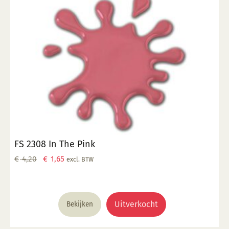
FS 2308 In The Pink
Oorspronkelijke
Huidige
€
4,20
€
1,65
excl. BTW
prijs
prijs
was:
is:
€ 4,20.
€ 1,65.
Uitverkocht
Bekijken