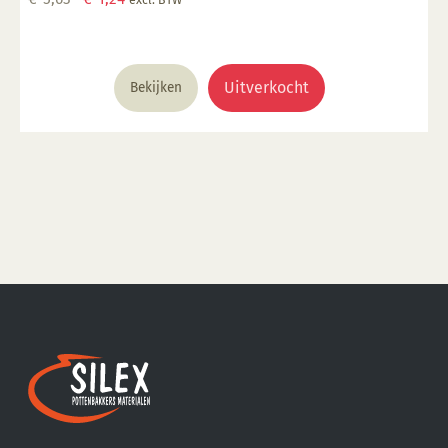
prijs
prijs
was:
is:
€ 5,63.
€ 1,24.
Uitverkocht
Bekijken