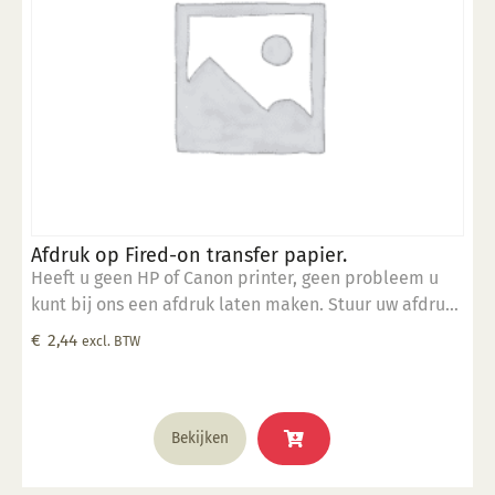
Afdruk op Fired-on transfer papier.
Heeft u geen HP of Canon printer, geen probleem u
kunt bij ons een afdruk laten maken. Stuur uw afdruk
in pdf formaat naar ons email adres en bestel dit
€
2,44
excl. BTW
product samen met SP 5905.
Bekijken