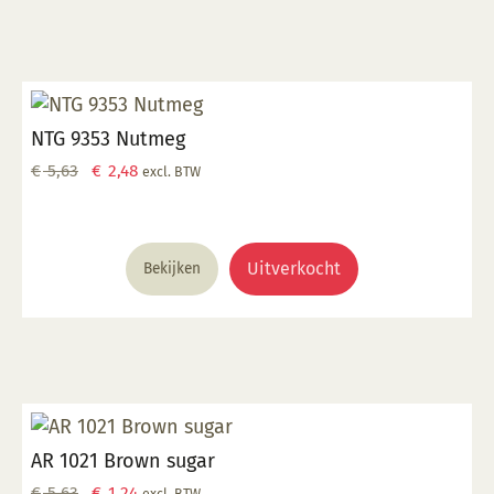
NTG 9353 Nutmeg
Oorspronkelijke
Huidige
€
5,63
€
2,48
excl. BTW
prijs
prijs
was:
is:
€ 5,63.
€ 2,48.
Uitverkocht
Bekijken
AR 1021 Brown sugar
Oorspronkelijke
Huidige
€
5,63
€
1,24
excl. BTW