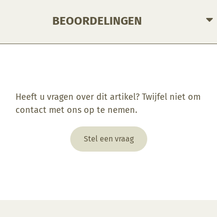
BEOORDELINGEN
Enkel ingelogde klanten die dit product gekocht hebben, kunnen een beoordeling schrijven.
Heeft u vragen over dit artikel? Twijfel niet om
contact met ons op te nemen.
Stel een vraag