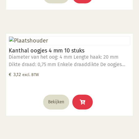
Kanthal oogjes 4 mm 10 stuks
Diameter van het oog: 4 mm Lengte haak: 20 mm
Dikte draad: 0,75 mm Enkele draaddikte De oogjes
zijn hittebestendig tot 1400°C Geschikt om in klei te
€
3,12
excl. BTW
verwerken Verpakt in een zakje per 10 stuks
Bekijken