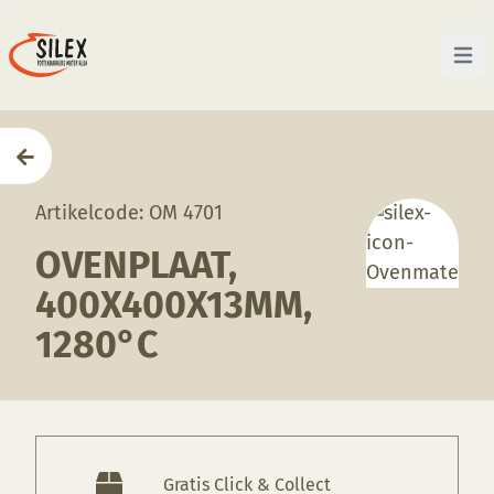
Open 
Home
—
Producten
—
Ovenmaterialen
—
Ovenplaat
Artikelcode: OM 4701
OVENPLAAT,
400X400X13MM,
1280°C
Gratis Click & Collect