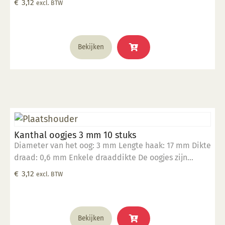
€
3,12
excl. BTW
verwerken Verpakt in een zakje per 10 stuks
Bekijken
Kanthal oogjes 3 mm 10 stuks
Diameter van het oog: 3 mm Lengte haak: 17 mm Dikte
draad: 0,6 mm Enkele draaddikte De oogjes zijn
hittebestendig tot 1400°C Geschikt om in klei te
€
3,12
excl. BTW
verwerken Verpakt in een zakje per 10 stuks
Bekijken