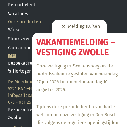
Retourbeleid
Vacatures
Onze producten
Melding sluiten
Winkel
Stookservice
VAKANTIEMELDING –
Cadeaubon saldo
VESTIGING ZWOLLE
Bezoekadres
Onze vestiging in Zwolle is wegens de
's-Hertogenbosch
bedrijfsvakantie gesloten van maandag
27 juli 2026 tot en met maandag 10
De Meerheuvel 21
5221 EA 's-Hertogenbosch
augustus 2026.
info@silex.nl
073 - 631 25 28
Tijdens deze periode bent u van harte
Bezoekadres
welkom bij onze vestiging in Den Bosch,
Zwolle
die volgens de reguliere openingstijden