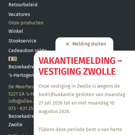
Retourbeleid
Vacatures
Onze producten
Winkel
Stookservice
Melding sluiten
Cadeaubon saldo
VAKANTIEMELDING –
Bezoekadres
VESTIGING ZWOLLE
's-Hertogenbosch
Onze vestiging in Zwolle is wegens de
De Meerheuvel 21
5221 EA 's-Hertogenbosch
bedrijfsvakantie gesloten van maandag
info@silex.nl
27 juli 2026 tot en met maandag 10
073 - 631 25 28
augustus 2026.
Bezoekadres
Zwolle
Tijdens deze periode bent u van harte