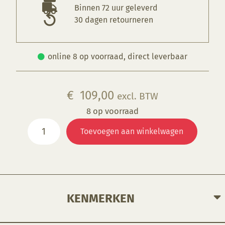
Binnen 72 uur geleverd
30 dagen retourneren
online 8 op voorraad, direct leverbaar
€
109,00
excl. BTW
8 op voorraad
Ovenplaat
Toevoegen aan winkelwagen
600x600x20
mm
1300°C
aantal
KENMERKEN