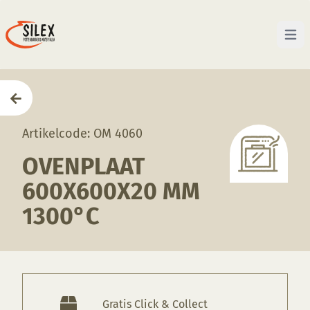
Open 
Home
—
Producten
—
Ovenmaterialen
—
Ovenplaat
Artikelcode: OM 4060
OVENPLAAT
600X600X20 MM
1300°C
Gratis Click & Collect