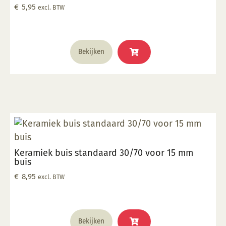
een tegeltje gelegd en gestookt kan worden. Geschikt
€
5,95
excl. BTW
tot 1250°C (afhankelijk van de belasting) Hoe hoger u
stookt hoe lager het product belast mag worden.
Bekijken
Keramiek buis standaard 30/70 voor 15 mm
buis
€
8,95
excl. BTW
Bekijken