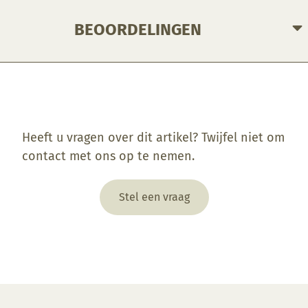
BEOORDELINGEN
Enkel ingelogde klanten die dit product gekocht hebben, kunnen een beoordeling schrijven.
Heeft u vragen over dit artikel? Twijfel niet om
contact met ons op te nemen.
Stel een vraag