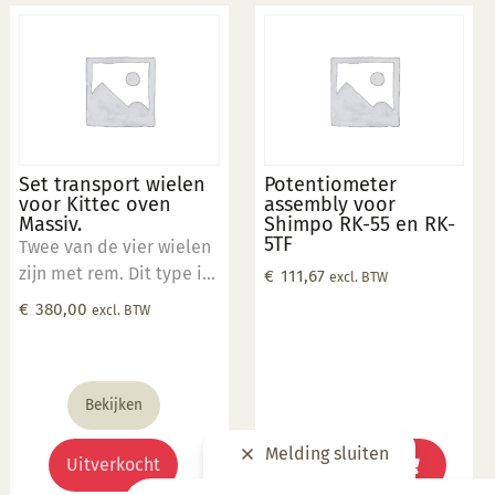
Set transport wielen
Potentiometer
voor Kittec oven
assembly voor
Massiv.
Shimpo RK-55 en RK-
5TF
Twee van de vier wielen
zijn met rem. Dit type is
€
111,67
excl. BTW
te gebruiken op vlakke
€
380,00
excl. BTW
vloer tot 1000kg.
Bekijken
Melding sluiten
Uitverkocht
Bekijken