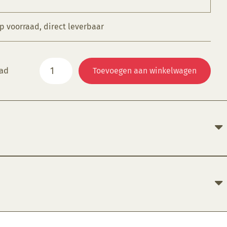
op voorraad, direct leverbaar
Paintec
aad
Toevoegen aan winkelwagen
spraysysteem
aantal