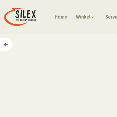
Home
Winkel
Servi
Home
—
Producten
—
Apparatuur
—
Paintec sprays