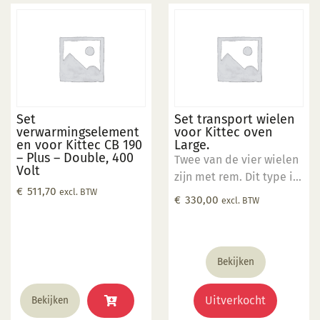
Set
Set transport wielen
verwarmingselement
voor Kittec oven
en voor Kittec CB 190
Large.
– Plus – Double, 400
Twee van de vier wielen
Volt
zijn met rem. Dit type is
€
511,70
excl. BTW
te gebruiken op vlakke
€
330,00
excl. BTW
vloer tot 400kg.
Bekijken
Uitverkocht
Bekijken