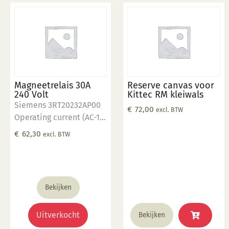
Magneetrelais 30A
Reserve canvas voor
240 Volt
Kittec RM kleiwals
Siemens 3RT20232AP00
€
72,00
excl. BTW
Operating current (AC-1):
40 Ampere Operating
€
62,30
excl. BTW
Voltage: 230/400 Volt
Aantal "Normaly Open"
contacten: 3 Control
voltage: 230 Volt
Bekijken
Uitverkocht
Bekijken