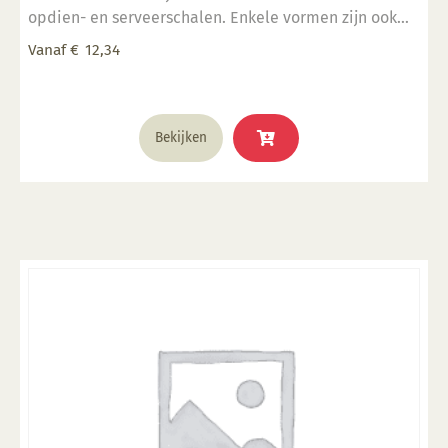
opdien- en serveerschalen. Enkele vormen zijn ook
stapelbaar. 5" x 7" inch
Vanaf
€
12,34
Dit
Bekijken
product
heeft
meerdere
variaties.
Deze
optie
kan
gekozen
worden
op
de
productpagina