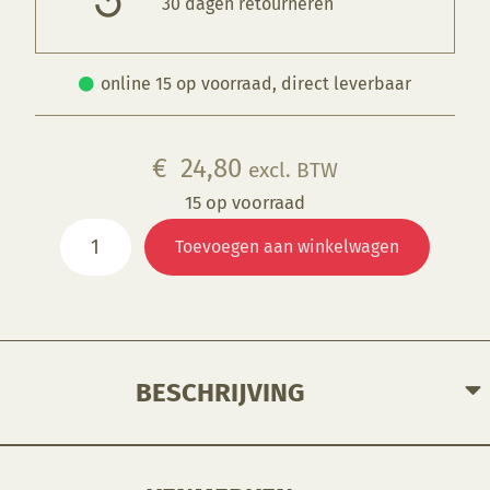
30 dagen retourneren
online 15 op voorraad, direct leverbaar
€
24,80
excl. BTW
15 op voorraad
PM1196
Toevoegen aan winkelwagen
Schaal
schuin
aantal
BESCHRIJVING