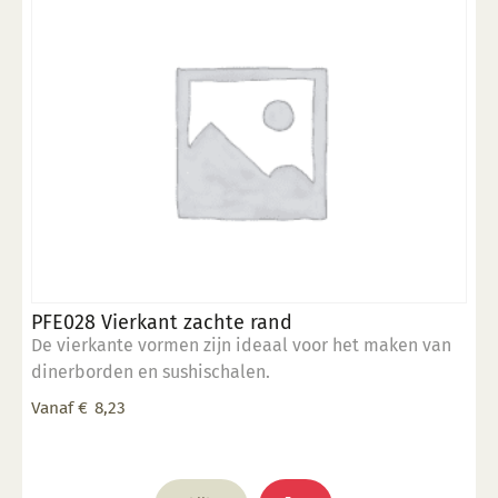
gekozen
worden
op
de
productpagina
PFE028 Vierkant zachte rand
De vierkante vormen zijn ideaal voor het maken van
dinerborden en sushischalen.
Vanaf
€
8,23
Dit