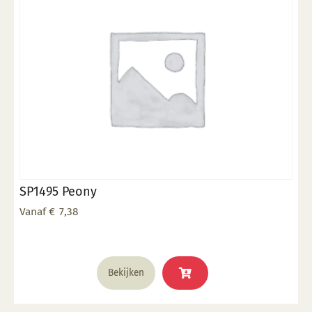
gekozen
worden
op
de
productpagina
SP1495 Peony
Vanaf
€
7,38
Dit
Bekijken
product
heeft
meerdere