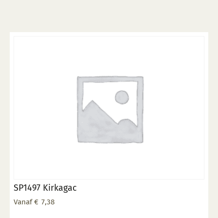
variaties.
Deze
optie
kan
gekozen
worden
op
de
productpagina
SP1497 Kirkagac
Vanaf
€
7,38