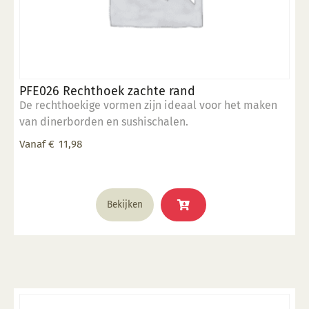
PFE026 Rechthoek zachte rand
De rechthoekige vormen zijn ideaal voor het maken
van dinerborden en sushischalen.
Vanaf
€
11,98
Dit
Bekijken
product
heeft
meerdere
variaties.
Deze
optie
kan