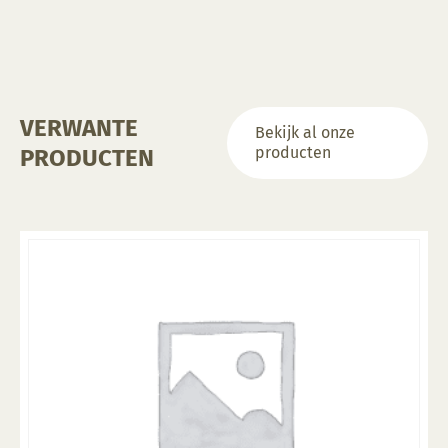
gekozen
worden
op
de
productpagina
VERWANTE
Bekijk al onze
producten
PRODUCTEN