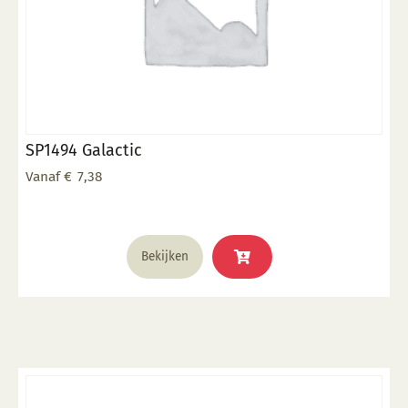
SP1494 Galactic
Vanaf
€
7,38
Dit
Bekijken
product
heeft
meerdere
variaties.
Deze
optie
kan