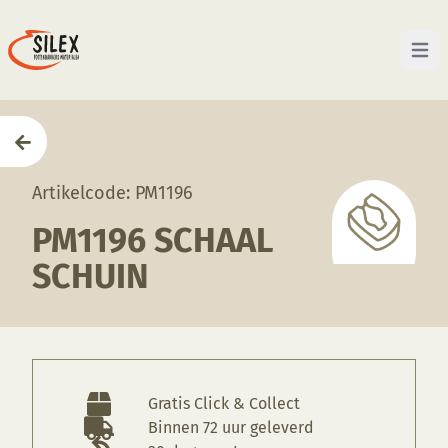
Open 
Home
—
Producten
—
Mallen
—
PM1196 Schaal schu
Artikelcode: PM1196
PM1196 SCHAAL
SCHUIN
Gratis Click & Collect
Binnen 72 uur geleverd