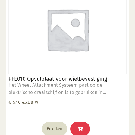
PFE010 Opvulplaat voor wielbevestiging
Het Wheel Attachment Systeem past op de
elektrische draaischijf en is te gebruiken in
combinatie met de rim sjablonen en ronde vormen.
€
5,10
excl. BTW
Wheel Systeem is voorzien van een dubbele boring. 1
x gatenpatroon op 25.4 cm 1 x gatenpatroon op 25 cm
Bekijken