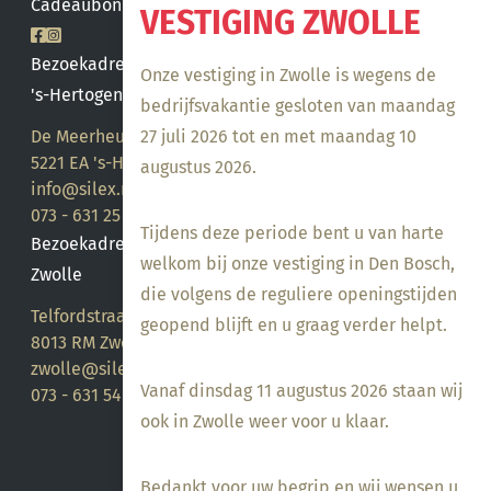
Cadeaubon saldo
VESTIGING ZWOLLE
Bezoekadres
Onze vestiging in Zwolle is wegens de
's-Hertogenbosch
bedrijfsvakantie gesloten van maandag
27 juli 2026 tot en met maandag 10
De Meerheuvel 21
5221 EA 's-Hertogenbosch
augustus 2026.
info@silex.nl
073 - 631 25 28
Tijdens deze periode bent u van harte
Bezoekadres
welkom bij onze vestiging in Den Bosch,
Zwolle
die volgens de reguliere openingstijden
Telfordstraat 14
geopend blijft en u graag verder helpt.
8013 RM Zwolle
zwolle@silex.nl
Vanaf dinsdag 11 augustus 2026 staan wij
073 - 631 54 05
ook in Zwolle weer voor u klaar.
Bedankt voor uw begrip en wij wensen u