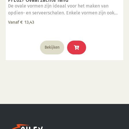
PFE027 Ovaal zachte rand
De ovale vormen zijn ideaal voor het maken van
opdien- en serveerschalen. Enkele vormen zijn ook
stapelbaar. 5" x 7" inch
Vanaf
€
13,43
Dit
Bekijken
product
heeft
meerdere
variaties.
Deze
optie
kan
gekozen
worden
op
de
productpagina