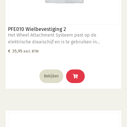
PFE010 Wielbevestiging 2
Het Wheel Attachment Systeem past op de
elektrische draaischijf en is te gebruiken in
combinatie met de rim sjablonen en ronde vormen.
€
35,95
excl. BTW
Wheel Systeem is voorzien van een dubbele boring. 1
x gatenpatroon op 25.4 cm 1 x gatenpatroon op 25 cm
Bekijken