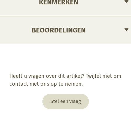
KENMERKEN
BEOORDELINGEN
Enkel ingelogde klanten die dit product gekocht hebben, kunnen een beoordeling schrijven.
Heeft u vragen over dit artikel? Twijfel niet om
contact met ons op te nemen.
Stel een vraag