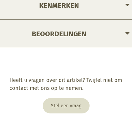
KENMERKEN
BEOORDELINGEN
Enkel ingelogde klanten die dit product gekocht hebben, kunnen een beoordeling schrijven.
Heeft u vragen over dit artikel? Twijfel niet om
contact met ons op te nemen.
Stel een vraag