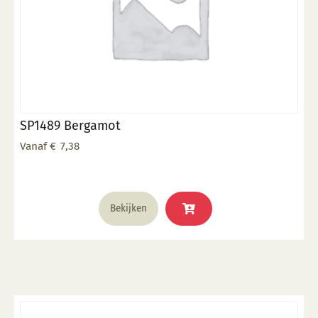
productpagina
SP1489 Bergamot
Vanaf
€
7,38
Dit
Bekijken
product
heeft
meerdere
variaties.
Deze
optie
kan