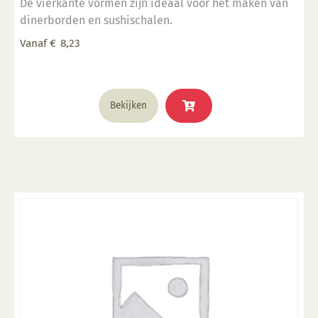
De vierkante vormen zijn ideaal voor het maken van
dinerborden en sushischalen.
Vanaf
€
8,23
Dit
Bekijken
product
heeft
meerdere
variaties.
Deze
optie
kan
gekozen
worden
op
de
productpagina