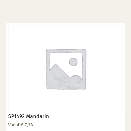
meerdere
variaties.
Deze
optie
kan
gekozen
worden
op
de
productpagina
SP1492 Mandarin
Vanaf
€
7,38