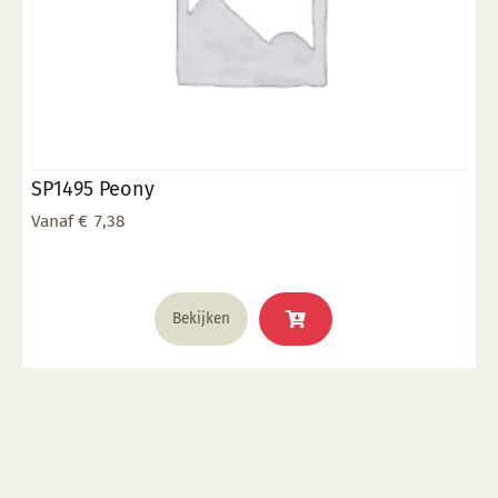
SP1495 Peony
Vanaf
€
7,38
Dit
Bekijken
product
heeft
meerdere
variaties.
Deze
optie
kan