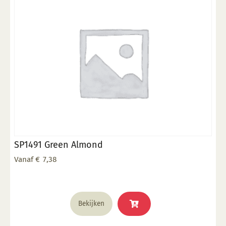
gekozen
worden
op
de
productpagina
SP1491 Green Almond
Vanaf
€
7,38
Dit
Bekijken
product
heeft