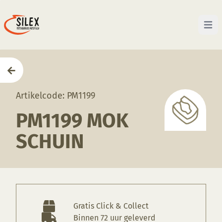
Open 
Home
—
Producten
—
Mallen
—
PM1199 Mok schuin
Artikelcode: PM1199
PM1199 MOK
SCHUIN
Gratis Click & Collect
Binnen 72 uur geleverd