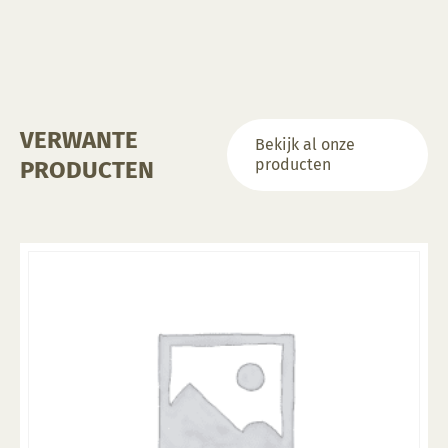
gekozen
worden
op
de
productpagina
VERWANTE
Bekijk al onze
producten
PRODUCTEN