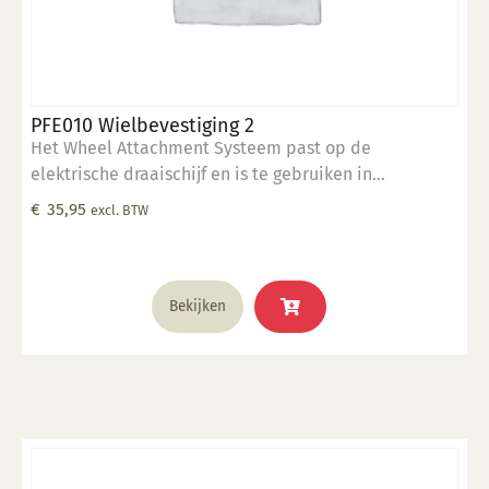
PFE010 Wielbevestiging 2
Het Wheel Attachment Systeem past op de
elektrische draaischijf en is te gebruiken in
combinatie met de rim sjablonen en ronde vormen.
€
35,95
excl. BTW
Wheel Systeem is voorzien van een dubbele boring. 1
x gatenpatroon op 25.4 cm 1 x gatenpatroon op 25 cm
Bekijken