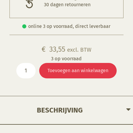
30 dagen retourneren
online 3 op voorraad, direct leverbaar
€
33,55
excl. BTW
3 op voorraad
PM1199
Toevoegen aan winkelwagen
Mok
schuin
aantal
BESCHRIJVING