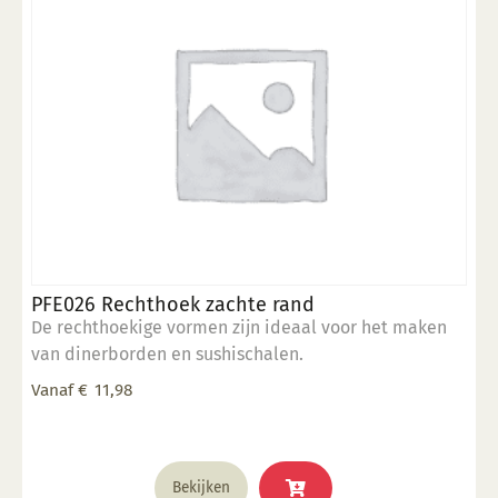
PFE026 Rechthoek zachte rand
De rechthoekige vormen zijn ideaal voor het maken
van dinerborden en sushischalen.
Vanaf
€
11,98
Dit
Bekijken
product