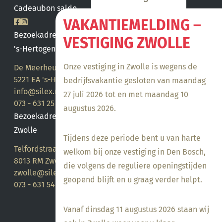
Cadeaubon saldo
VAKANTIEMELDING –
Bezoekadres
VESTIGING ZWOLLE
's-Hertogenbosch
Onze vestiging in Zwolle is wegens de
De Meerheuvel 21
5221 EA 's-Hertogenbosch
bedrijfsvakantie gesloten van maandag
info@silex.nl
27 juli 2026 tot en met maandag 10
073 - 631 25 28
augustus 2026.
Bezoekadres
Zwolle
Tijdens deze periode bent u van harte
Telfordstraat 14
welkom bij onze vestiging in Den Bosch,
8013 RM Zwolle
die volgens de reguliere openingstijden
zwolle@silex.nl
geopend blijft en u graag verder helpt.
073 - 631 54 05
Vanaf dinsdag 11 augustus 2026 staan wij