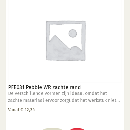
kan
gekozen
worden
op
de
productpagina
PFE031 Pebble WR zachte rand
De verschillende vormen zijn ideaal omdat het
zachte materiaal ervoor zorgt dat het werkstuk niet
beschadigd.
Vanaf
€
12,34