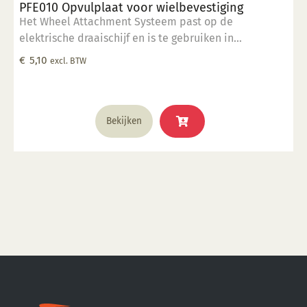
PFE010 Opvulplaat voor wielbevestiging
Het Wheel Attachment Systeem past op de
elektrische draaischijf en is te gebruiken in
combinatie met de rim sjablonen en ronde vormen.
€
5,10
excl. BTW
Wheel Systeem is voorzien van een dubbele boring. 1
x gatenpatroon op 25.4 cm 1 x gatenpatroon op 25 cm
Bekijken