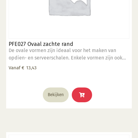
PFE027 Ovaal zachte rand
De ovale vormen zijn ideaal voor het maken van
opdien- en serveerschalen. Enkele vormen zijn ook
stapelbaar. 5" x 7" inch
Vanaf
€
13,43
Dit
Bekijken
product
heeft
meerdere
variaties.
Deze
optie