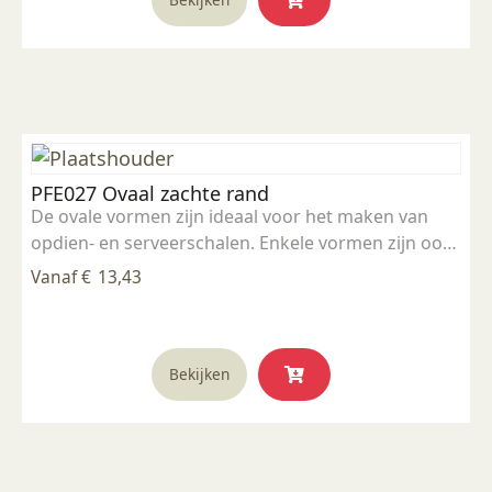
product
heeft
meerdere
variaties.
Deze
optie
kan
PFE027 Ovaal zachte rand
gekozen
De ovale vormen zijn ideaal voor het maken van
worden
opdien- en serveerschalen. Enkele vormen zijn ook
op
stapelbaar. 5" x 7" inch
de
Vanaf
€
13,43
productpagina
Dit
Bekijken
product
heeft
meerdere
variaties.
Deze