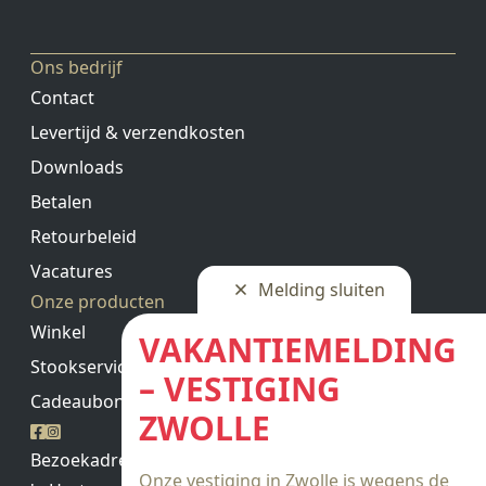
Ons bedrijf
Contact
Levertijd & verzendkosten
Downloads
Betalen
Retourbeleid
Vacatures
Melding sluiten
Onze producten
Winkel
VAKANTIEMELDING
Stookservice
– VESTIGING
Cadeaubon saldo
ZWOLLE
Bezoekadres
Onze vestiging in Zwolle is wegens de