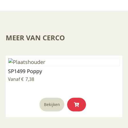
MEER VAN CERCO
SP1499 Poppy
Vanaf
€
7,38
Dit
Bekijken
product
heeft
meerdere
variaties.