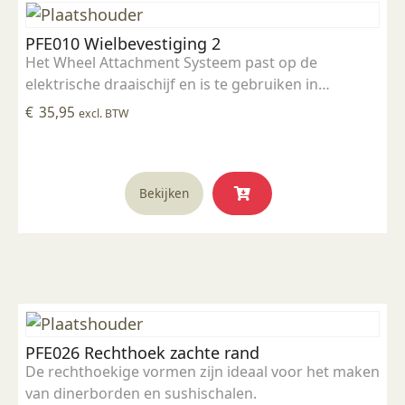
PFE010 Wielbevestiging 2
Het Wheel Attachment Systeem past op de
elektrische draaischijf en is te gebruiken in
combinatie met de rim sjablonen en ronde vormen.
€
35,95
excl. BTW
Wheel Systeem is voorzien van een dubbele boring.
1 x gatenpatroon op 25.4 cm 1 x gatenpatroon op
25 cm
Bekijken
PFE026 Rechthoek zachte rand
De rechthoekige vormen zijn ideaal voor het maken
van dinerborden en sushischalen.