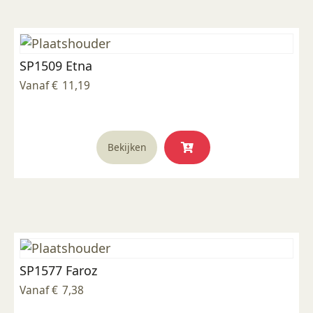
Deze
optie
kan
SP1509 Etna
gekozen
worden
Vanaf
€
11,19
op
de
productpagina
Dit
Bekijken
product
heeft
meerdere
variaties.
Deze
optie
kan
SP1577 Faroz
gekozen
worden
Vanaf
€
7,38
op