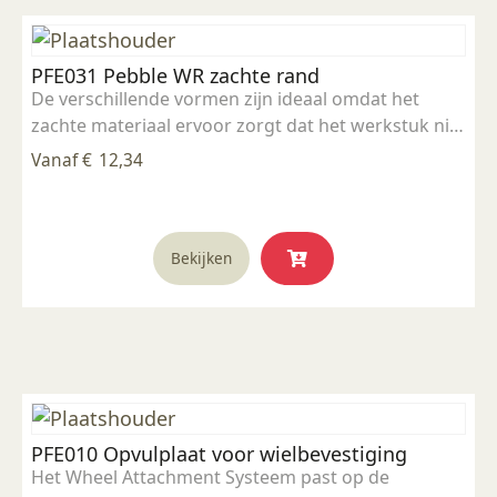
optie
kan
PFE031 Pebble WR zachte rand
gekozen
De verschillende vormen zijn ideaal omdat het
worden
zachte materiaal ervoor zorgt dat het werkstuk niet
op
beschadigd.
de
Vanaf
€
12,34
productpagina
Dit
Bekijken
product
heeft
meerdere
variaties.
Deze
optie
kan
PFE010 Opvulplaat voor wielbevestiging
gekozen
Het Wheel Attachment Systeem past op de
worden