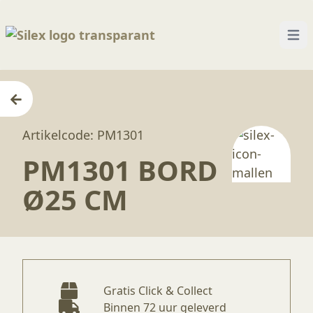
Open
Home
—
Producten
—
Mallen
—
PM1301 Bord ø2
Artikelcode: PM1301
PM1301 BORD
Ø25 CM
Gratis Click & Collect
Binnen 72 uur geleverd