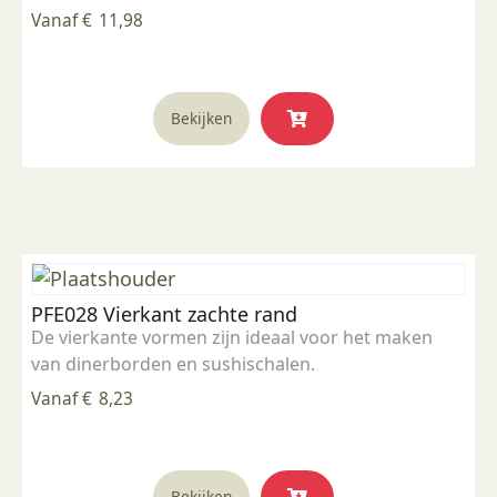
Vanaf
€
11,98
Dit
Bekijken
product
heeft
meerdere
variaties.
Deze
optie
kan
PFE028 Vierkant zachte rand
gekozen
De vierkante vormen zijn ideaal voor het maken
worden
van dinerborden en sushischalen.
op
de
Vanaf
€
8,23
productpagina
Dit
Bekijken