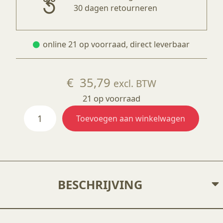
30 dagen retourneren
online 21 op voorraad, direct leverbaar
€
35,79
excl. BTW
21 op voorraad
PM1301
Toevoegen aan winkelwagen
Bord
ø25
cm
aantal
BESCHRIJVING