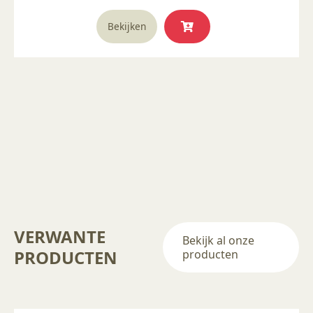
productpagina
Dit
Bekijken
product
heeft
meerdere
variaties.
Deze
optie
kan
gekozen
worden
op
de
productpagina
VERWANTE
Bekijk al onze
PRODUCTEN
producten