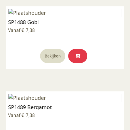
Deze
optie
kan
SP1488 Gobi
gekozen
worden
Vanaf
€
7,38
op
de
productpagina
Dit
Bekijken
product
heeft
meerdere
variaties.
Deze
optie
kan
SP1489 Bergamot
gekozen
worden
Vanaf
€
7,38
op
de