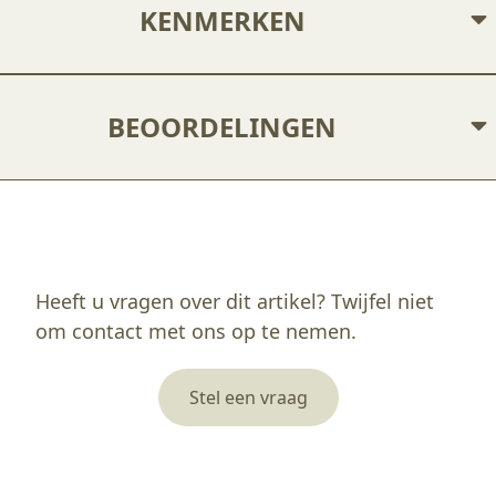
KENMERKEN
BEOORDELINGEN
Enkel ingelogde klanten die dit product gekocht hebben, kunnen een beoordeling schrijven.
Heeft u vragen over dit artikel? Twijfel niet
om contact met ons op te nemen.
Stel een vraag