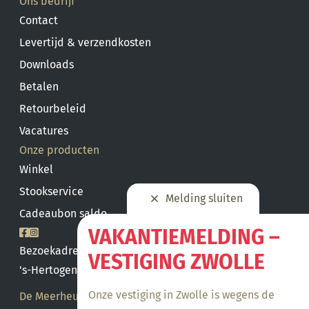
Ons bedrijf
Contact
Levertijd & verzendkosten
Downloads
Betalen
Retourbeleid
Vacatures
Onze producten
Winkel
Stookservice
Melding sluiten
Cadeaubon saldo
VAKANTIEMELDING –
Bezoekadres
VESTIGING ZWOLLE
's-Hertogenbosch
Onze vestiging in Zwolle is wegens de
De Meerheuvel 21