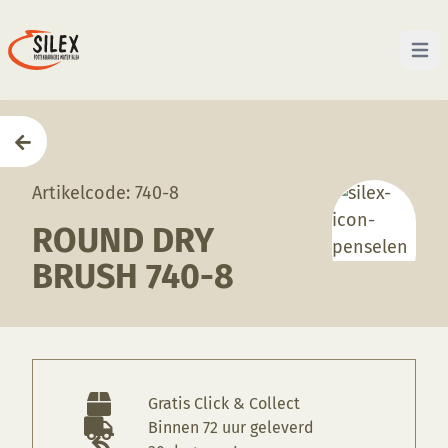
Open 
Home
—
Producten
—
Penselen
—
Round dry brush 
Artikelcode: 740-8
ROUND DRY
BRUSH 740-8
Gratis Click & Collect
Binnen 72 uur geleverd