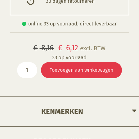
30 dagen retourneren
online 33 op voorraad, direct leverbaar
Oorspronkelijke
Huidige
€
8,16
€
6,12
excl. BTW
prijs
prijs
33 op voorraad
Round
was:
is:
Toevoegen aan winkelwagen
dry
€ 8,16.
€ 6,12.
brush
740-
8
aantal
KENMERKEN