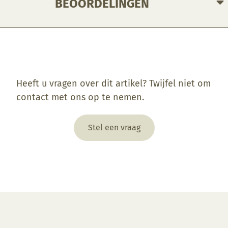
BEOORDELINGEN
Enkel ingelogde klanten die dit product gekocht hebben, kunnen een beoordeling schrijven.
Heeft u vragen over dit artikel? Twijfel niet om
contact met ons op te nemen.
Stel een vraag