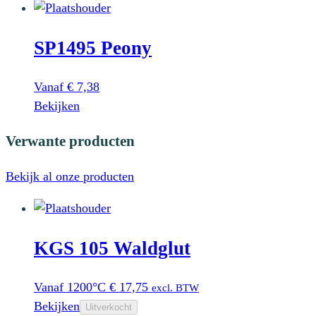
kan
product
gekozen
heeft
worden
SP1495 Peony
meerdere
op
variaties.
de
Deze
Vanaf
€
7,38
productpagina
optie
Dit
Bekijken
kan
product
Verwante producten
gekozen
heeft
worden
meerdere
Bekijk al onze producten
op
variaties.
de
Deze
productpagina
optie
kan
KGS 105 Waldglut
gekozen
worden
Vanaf 1200°C
€
17,75
excl. BTW
op
Bekijken
Uitverkocht
de