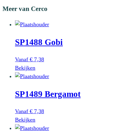
Meer van Cerco
SP1488 Gobi
Vanaf
€
7,38
Dit
Bekijken
product
heeft
SP1489 Bergamot
meerdere
variaties.
Deze
Vanaf
€
7,38
optie
Dit
Bekijken
kan
product
gekozen
heeft