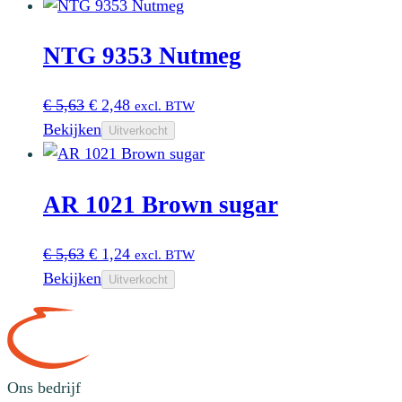
was:
is:
€ 4,20.
€ 1,65.
NTG 9353 Nutmeg
Oorspronkelijke
Huidige
€
5,63
€
2,48
excl. BTW
prijs
prijs
Bekijken
Uitverkocht
was:
is:
€ 5,63.
€ 2,48.
AR 1021 Brown sugar
Oorspronkelijke
Huidige
€
5,63
€
1,24
excl. BTW
prijs
prijs
Bekijken
Uitverkocht
was:
is:
€ 5,63.
€ 1,24.
Ons bedrijf