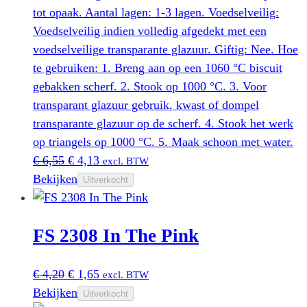
tot opaak. Aantal lagen: 1-3 lagen. Voedselveilig:
Voedselveilig indien volledig afgedekt met een
voedselveilige transparante glazuur. Giftig: Nee. Hoe
te gebruiken: 1. Breng aan op een 1060 °C biscuit
gebakken scherf. 2. Stook op 1000 °C. 3. Voor
transparant glazuur gebruik, kwast of dompel
transparante glazuur op de scherf. 4. Stook het werk
op triangels op 1000 °C. 5. Maak schoon met water.
Oorspronkelijke
Huidige
€
6,55
€
4,13
excl. BTW
prijs
prijs
Bekijken
Uitverkocht
was:
is:
€ 6,55.
€ 4,13.
FS 2308 In The Pink
Oorspronkelijke
Huidige
€
4,20
€
1,65
excl. BTW
prijs
prijs
Bekijken
Uitverkocht