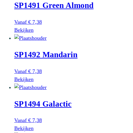
worden
SP1491 Green Almond
meerdere
op
variaties.
de
Deze
Vanaf
€
7,38
productpagina
optie
Dit
Bekijken
kan
product
gekozen
heeft
worden
SP1492 Mandarin
meerdere
op
variaties.
de
Deze
Vanaf
€
7,38
productpagina
optie
Dit
Bekijken
kan
product
gekozen
heeft
worden
SP1494 Galactic
meerdere
op
variaties.
de
Deze
Vanaf
€
7,38
productpagina
optie
Dit
Bekijken