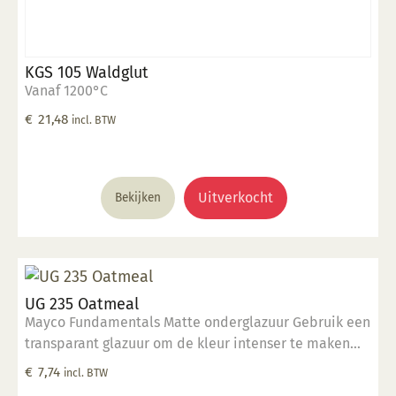
KGS 105 Waldglut
Vanaf 1200°C
€
21,48
incl. BTW
Uitverkocht
Bekijken
UG 235 Oatmeal
Mayco Fundamentals Matte onderglazuur Gebruik een
transparant glazuur om de kleur intenser te maken
Geschikt voor gebruiksgoed mits er een transparant
€
7,74
incl. BTW
glazuur over aangebracht is Stookbereik 1000°C -