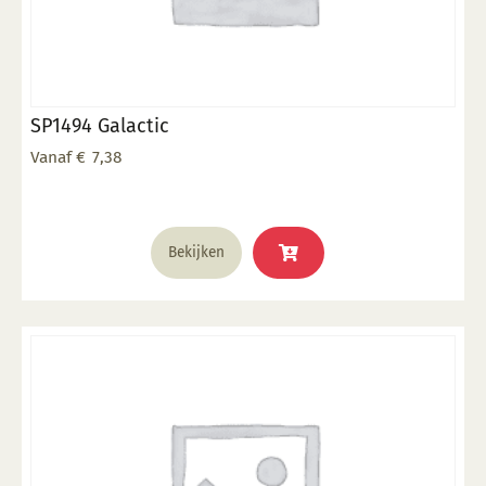
SP1494 Galactic
Vanaf
€
7,38
Dit
Bekijken
product
heeft
meerdere
variaties.
Deze
optie
kan
gekozen
worden