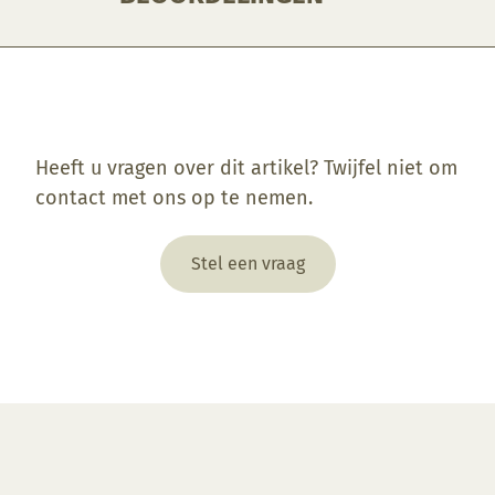
Enkel ingelogde klanten die dit product gekocht hebben, kunnen een beoordeling schrijven.
Heeft u vragen over dit artikel? Twijfel niet om
contact met ons op te nemen.
Stel een vraag