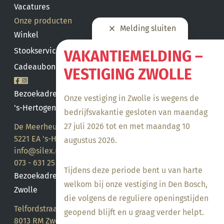
Vacatures
Onze producten
Melding sluiten
Winkel
Stookservice
VAKANTIEMELDING –
Cadeaubon saldo
VESTIGING ZWOLLE
Bezoekadres
Onze vestiging in Zwolle is wegens de
's-Hertogenbosch
bedrijfsvakantie gesloten van maandag
27 juli 2026 tot en met maandag 10
De Meerheuvel 21
5221 EA 's-Hertogenbosch
augustus 2026.
info@silex.nl
073 - 631 25 28
Tijdens deze periode bent u van harte
Bezoekadres
welkom bij onze vestiging in Den Bosch,
Zwolle
die volgens de reguliere openingstijden
Telfordstraat 14
geopend blijft en u graag verder helpt.
8013 RM Zwolle