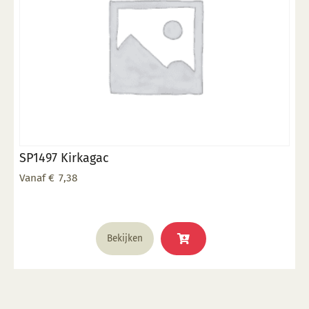
gekozen
worden
op
de
productpagina
SP1497 Kirkagac
Vanaf
€
7,38
Dit
Bekijken
product
heeft
meerdere
variaties.