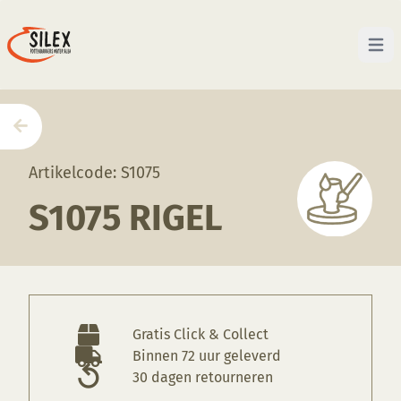
Open 
Home
—
Producten
—
Glazuren
—
S1075 Rigel
Artikelcode: S1075
S1075 RIGEL
Gratis Click & Collect
Binnen 72 uur geleverd
30 dagen retourneren