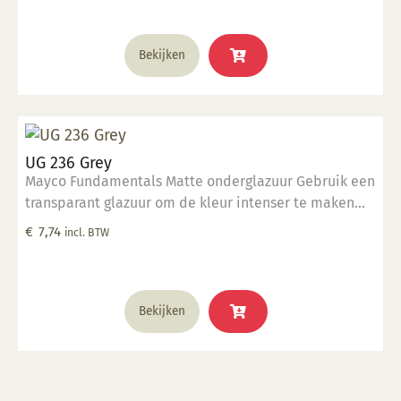
1285°C
Bekijken
UG 236 Grey
Mayco Fundamentals Matte onderglazuur Gebruik een
transparant glazuur om de kleur intenser te maken
Geschikt voor gebruiksgoed mits er een transparant
€
7,74
incl. BTW
glazuur over aangebracht is Stookbereik 1000°C -
1285°C
Bekijken