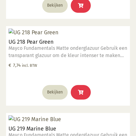
Bekijken
UG 218 Pear Green
Mayco Fundamentals Matte onderglazuur Gebruik een
transparant glazuur om de kleur intenser te maken
Geschikt voor gebruiksgoed mits er een transparant
€
7,74
incl. BTW
glazuur over aangebracht is Stookbereik 1000°C -
1285°C
Bekijken
UG 219 Marine Blue
Mayco Fundamentals Matte onderglazuur Gebruik een