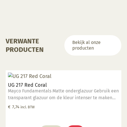
Deze
optie
kan
gekozen
worden
op
VERWANTE
de
Bekijk al onze
productpagina
producten
PRODUCTEN
UG 217 Red Coral
Mayco Fundamentals Matte onderglazuur Gebruik een
transparant glazuur om de kleur intenser te maken
Geschikt voor gebruiksgoed mits er een transparant
€
7,74
incl. BTW
glazuur over aangebracht is Stookbereik 1000°C -
1285°C