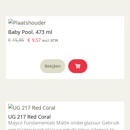
Baby Pool, 473 ml
Oorspronkelijke
Huidige
€
15,95
€
9,57
excl. BTW
prijs
prijs
was:
is:
€ 15,95.
€ 9,57.
Bekijken
UG 217 Red Coral
Mayco Fundamentals Matte onderglazuur Gebruik
een transparant glazuur om de kleur intenser te