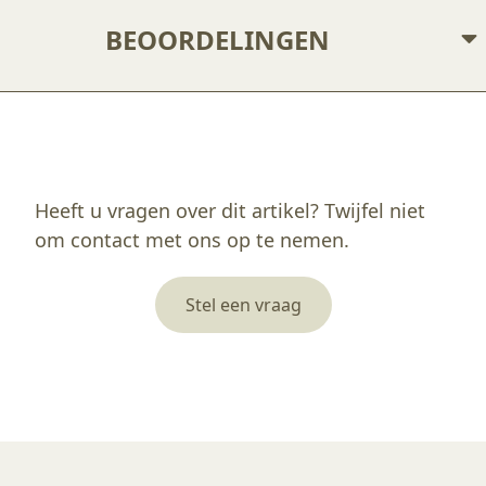
BEOORDELINGEN
Enkel ingelogde klanten die dit product gekocht hebben, kunnen een beoordeling schrijven.
Heeft u vragen over dit artikel? Twijfel niet
om contact met ons op te nemen.
Stel een vraag