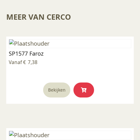
MEER VAN CERCO
SP1577 Faroz
Vanaf
€
7,38
Dit
Bekijken
product
heeft
meerdere
variaties.
Deze
optie
kan