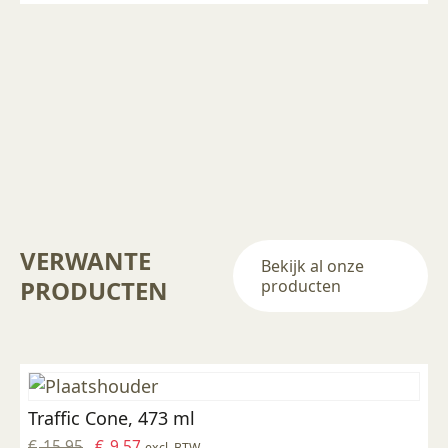
meerdere
variaties.
Deze
optie
kan
gekozen
worden
op
de
productpagina
VERWANTE
Bekijk al onze
PRODUCTEN
producten
Traffic Cone, 473 ml
Oorspronkelijke
Huidige
€
15,95
€
9,57
excl. BTW