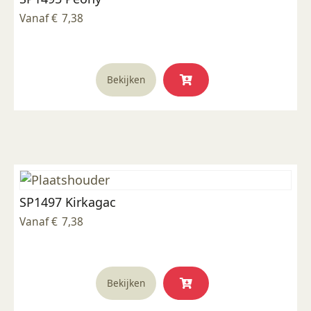
worden
Vanaf
€
7,38
op
de
productpagina
Dit
Bekijken
product
heeft
meerdere
variaties.
Deze
optie
kan
SP1497 Kirkagac
gekozen
worden
Vanaf
€
7,38
op
de
productpagina
Dit
Bekijken
product
heeft