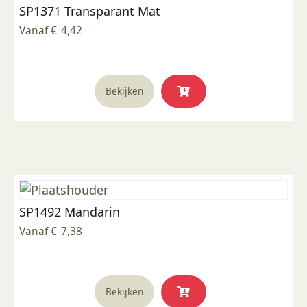
SP1371 Transparant Mat
gekozen
worden
Vanaf
€
4,42
op
de
productpagina
Dit
Bekijken
product
heeft
meerdere
variaties.
Deze
optie
kan
SP1492 Mandarin
gekozen
worden
Vanaf
€
7,38
op
de
productpagina
Dit
Bekijken
product