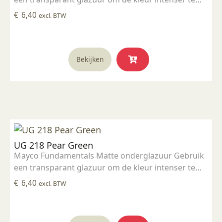
maken Geschikt voor gebruiksgoed mits er een
€
6,40
excl. BTW
transparant glazuur over aangebracht is
Stookbereik 1000°C - 1285°C
Bekijken
UG 218 Pear Green
Mayco Fundamentals Matte onderglazuur Gebruik
een transparant glazuur om de kleur intenser te
maken Geschikt voor gebruiksgoed mits er een
€
6,40
excl. BTW
transparant glazuur over aangebracht is
Stookbereik 1000°C - 1285°C