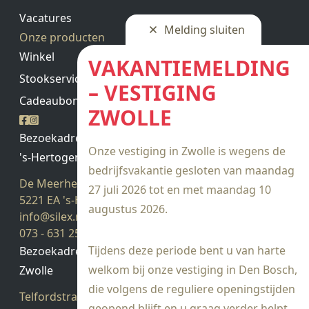
Vacatures
Melding sluiten
Onze producten
Winkel
VAKANTIEMELDING
Stookservice
– VESTIGING
Cadeaubon saldo
ZWOLLE
Bezoekadres
Onze vestiging in Zwolle is wegens de
's-Hertogenbosch
bedrijfsvakantie gesloten van maandag
De Meerheuvel 21
27 juli 2026 tot en met maandag 10
5221 EA 's-Hertogenbosch
augustus 2026.
info@silex.nl
073 - 631 25 28
Tijdens deze periode bent u van harte
Bezoekadres
welkom bij onze vestiging in Den Bosch,
Zwolle
die volgens de reguliere openingstijden
Telfordstraat 14
geopend blijft en u graag verder helpt.