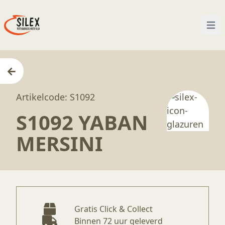
Open
Home
—
Producten
—
Glazuren
—
S1092 Yaban Me
Artikelcode: S1092
S1092 YABAN
MERSINI
Gratis Click & Collect
Binnen 72 uur geleverd