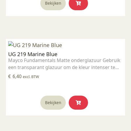
Bekijken
UG 219 Marine Blue
Mayco Fundamentals Matte onderglazuur Gebruik
een transparant glazuur om de kleur intenser te
maken Geschikt voor gebruiksgoed mits er een
€
6,40
excl. BTW
transparant glazuur over aangebracht is
Stookbereik 1000°C - 1285°C
Bekijken