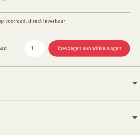
op voorraad, direct leverbaar
Schuurpapier
aad
Toevoegen aan winkelwagen
korrel
1500
aantal