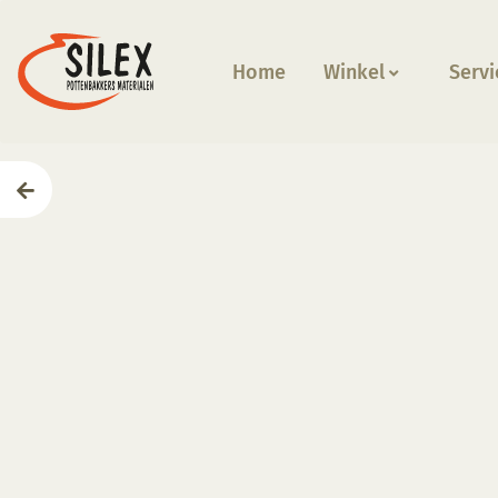
Home
Winkel
Servi
Home
—
Producten
—
Beeldhouwen
—
Schuurpapier