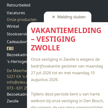
Retourbeleid
Vacatures
Melding sluiten
Onze producten
Winkel
VAKANTIEMELDING
Stookservice
– VESTIGING
Cadeaubon saldo
ZWOLLE
Bezoekadres
Onze vestiging in Zwolle is wegens de
's-Hertogenbosch
bedrijfsvakantie gesloten van maandag
De Meerheuvel 21
27 juli 2026 tot en met maandag 10
5221 EA 's-Hertogenbosch
augustus 2026.
info@silex.nl
073 - 631 25 28
Tijdens deze periode bent u van harte
Bezoekadres
welkom bij onze vestiging in Den Bosch,
Zwolle
die volgens de reguliere openingstijden