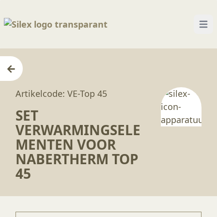
Open
Home
—
Producten
—
Apparatuur
—
Set verwarm
Artikelcode: VE-Top 45
SET
VERWARMINGSELE
MENTEN VOOR
NABERTHERM TOP
45