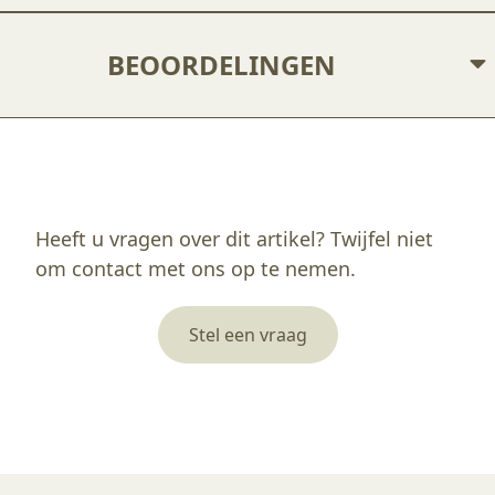
BEOORDELINGEN
Enkel ingelogde klanten die dit product gekocht hebben, kunnen een beoordeling schrijven.
Heeft u vragen over dit artikel? Twijfel niet
om contact met ons op te nemen.
Stel een vraag