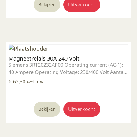
Uitverkocht
Bekijken
Magneetrelais 30A 240 Volt
Siemens 3RT20232AP00 Operating current (AC-1):
40 Ampere Operating Voltage: 230/400 Volt Aantal
"Normaly Open" contacten: 3 Control voltage: 230
€
62,30
excl. BTW
Volt
Uitverkocht
Bekijken