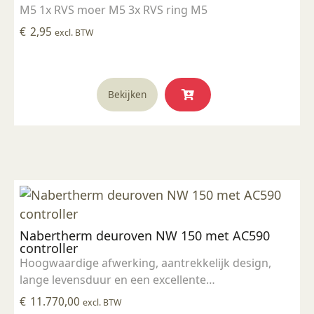
M5 1x RVS moer M5 3x RVS ring M5
€
2,95
excl. BTW
Bekijken
Nabertherm deuroven NW 150 met AC590
controller
Hoogwaardige afwerking, aantrekkelijk design,
lange levensduur en een excellente
temperatuurgelijkmatigheid. Een brandoven mag
€
11.770,00
excl. BTW
niet constant aan de vermogensgrens worden