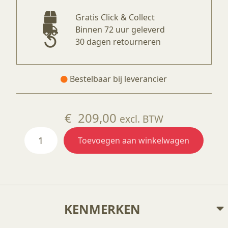
Gratis Click & Collect
Binnen 72 uur geleverd
30 dagen retourneren
Bestelbaar bij leverancier
€
209,00
excl. BTW
Set
Toevoegen aan winkelwagen
verwarmingselementen
voor
Nabertherm
Top
45
aantal
KENMERKEN