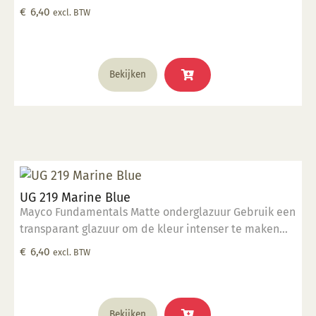
Geschikt voor gebruiksgoed mits er een transparant
€
6,40
excl. BTW
glazuur over aangebracht is Stookbereik 1000°C -
1285°C
Bekijken
UG 219 Marine Blue
Mayco Fundamentals Matte onderglazuur Gebruik een
transparant glazuur om de kleur intenser te maken
Geschikt voor gebruiksgoed mits er een transparant
€
6,40
excl. BTW
glazuur over aangebracht is Stookbereik 1000°C -
1285°C
Bekijken