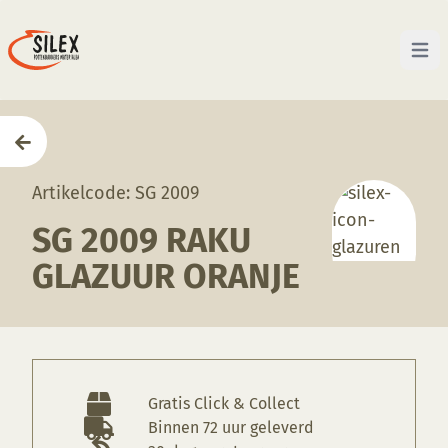
Open 
Home
—
Producten
—
Glazuren
—
SG 2009 Raku glaz
Artikelcode: SG 2009
SG 2009 RAKU
GLAZUUR ORANJE
Gratis Click & Collect
Binnen 72 uur geleverd