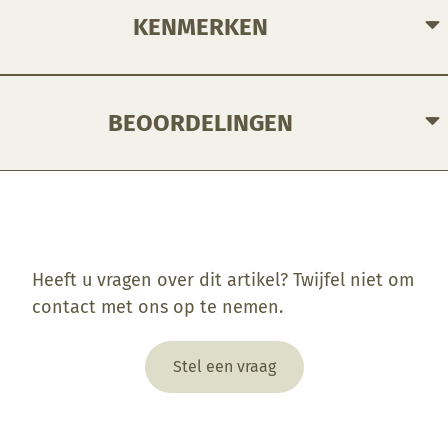
KENMERKEN
BEOORDELINGEN
Enkel ingelogde klanten die dit product gekocht hebben, kunnen een beoordeling schrijven.
Heeft u vragen over dit artikel? Twijfel niet om
contact met ons op te nemen.
Stel een vraag