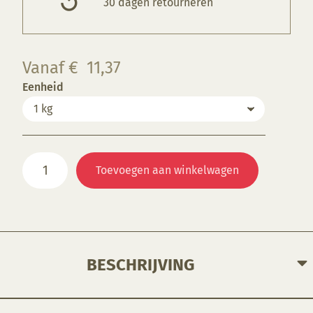
30 dagen retourneren
Vanaf
€
11,37
Eenheid
SG
Toevoegen aan winkelwagen
2009
Raku
glazuur
Oranje
aantal
BESCHRIJVING