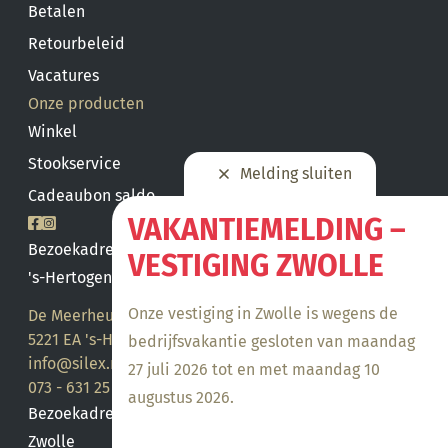
Betalen
Retourbeleid
Vacatures
Onze producten
Winkel
Stookservice
Melding sluiten
Cadeaubon saldo
VAKANTIEMELDING –
Bezoekadres
VESTIGING ZWOLLE
's-Hertogenbosch
Onze vestiging in Zwolle is wegens de
De Meerheuvel 21
5221 EA 's-Hertogenbosch
bedrijfsvakantie gesloten van maandag
info@silex.nl
27 juli 2026 tot en met maandag 10
073 - 631 25 28
augustus 2026.
Bezoekadres
Zwolle